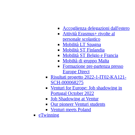
Accoglienza delegazioni dall'estero
Attività Erasmus+ rivolte al
personale scolastico
Mobilità LT Spagna
Mobilità ST Finlandia
Mobilità ST Belgio e Francia
Mobiltà di gruppo Malta
Formazione pre-partenza presso
Europe Direct
Risultati progetto 2022-1-IT02-KA121-
SCH-000068275
Venturi for Europe: Job shadowing in
Portugal October 2022
Job Shadowing at Ventur
Our pioneer Venturi students
Venturi meets Poland
eTwinning