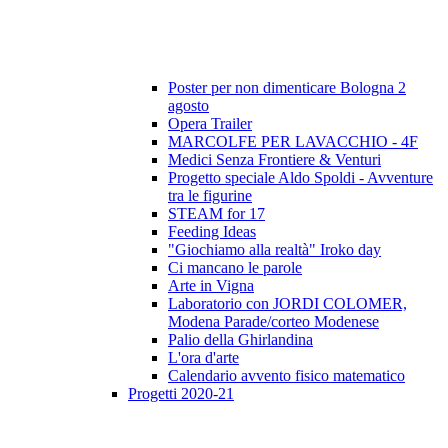
Poster per non dimenticare Bologna 2
agosto
Opera Trailer
MARCOLFE PER LAVACCHIO - 4F
Medici Senza Frontiere & Venturi
Progetto speciale Aldo Spoldi - Avventure
tra le figurine
STEAM for 17
Feeding Ideas
"Giochiamo alla realtà" Iroko day
Ci mancano le parole
Arte in Vigna
Laboratorio con JORDI COLOMER,
Modena Parade/corteo Modenese
Palio della Ghirlandina
L'ora d'arte
Calendario avvento fisico matematico
Progetti 2020-21