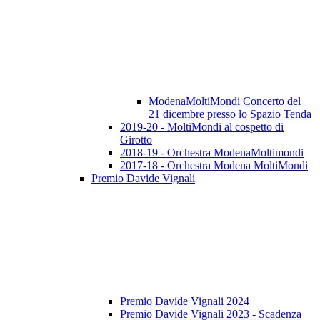
ModenaMoltiMondi Concerto del
21 dicembre presso lo Spazio Tenda
2019-20 - MoltiMondi al cospetto di
Girotto
2018-19 - Orchestra ModenaMoltimondi
2017-18 - Orchestra Modena MoltiMondi
Premio Davide Vignali
Premio Davide Vignali 2024
Premio Davide Vignali 2023 - Scadenza