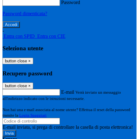
Password
Password dimenticata?
-
Entra con SPID
Entra con CIE
Seleziona utente
button close
×
Recupero password
button close
×
E-mail
Verrà inviato un messaggio
all'indirizzo indicato con le istruzioni necessarie.
Non hai una e-mail associata al nome utente? Effettua il reset della password
tramite la
Login Spaggiari
E-mail inviata, si prega di controllare la casella di posta elettronica!