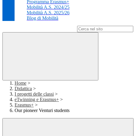
Programma Erasmus+
Mobilità A.S. 2024/25
Mobilità A.S. 2025/26
Blog di Mobilità
Campo di ricerca per le pagine del sito
Home
>
Didattica
>
I progetti delle classi
>
eTwinning e Erasmus+
>
Erasmus+
>
Our pioneer Venturi students