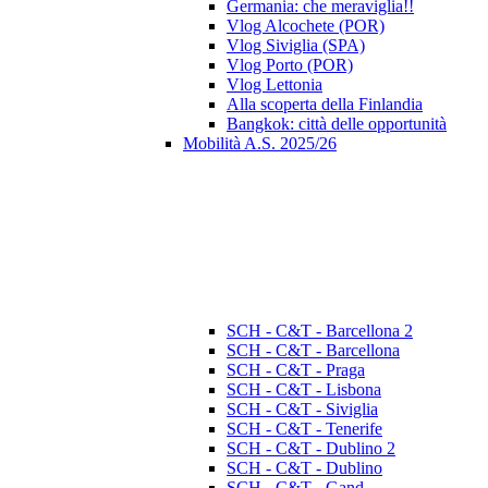
Germania: che meraviglia!!
Vlog Alcochete (POR)
Vlog Siviglia (SPA)
Vlog Porto (POR)
Vlog Lettonia
Alla scoperta della Finlandia
Bangkok: città delle opportunità
Mobilità A.S. 2025/26
SCH - C&T - Barcellona 2
SCH - C&T - Barcellona
SCH - C&T - Praga
SCH - C&T - Lisbona
SCH - C&T - Siviglia
SCH - C&T - Tenerife
SCH - C&T - Dublino 2
SCH - C&T - Dublino
SCH - C&T - Gand