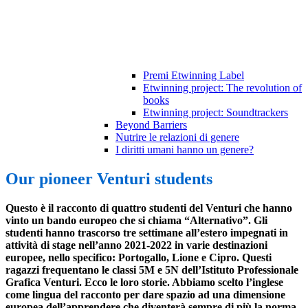
Premi Etwinning Label
Etwinning project: The revolution of
books
Etwinning project: Soundtrackers
Beyond Barriers
Nutrire le relazioni di genere
I diritti umani hanno un genere?
Our pioneer Venturi students
Questo è il racconto di quattro studenti del Venturi che hanno
vinto un bando europeo che si chiama “Alternativo”. Gli
studenti hanno trascorso tre settimane all’estero impegnati in
attività di stage nell’anno 2021-2022 in varie destinazioni
europee, nello specifico: Portogallo, Lione e Cipro. Questi
ragazzi frequentano le classi 5M e 5N dell’Istituto Professionale
Grafica Venturi. Ecco le loro storie. Abbiamo scelto l’inglese
come lingua del racconto per dare spazio ad una dimensione
europea dell’apprendere che diventerà sempre di più la norma