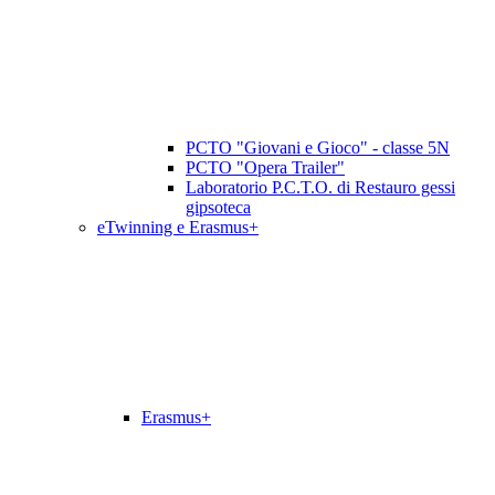
PCTO "Giovani e Gioco" - classe 5N
PCTO "Opera Trailer"
Laboratorio P.C.T.O. di Restauro gessi
gipsoteca
eTwinning e Erasmus+
Erasmus+