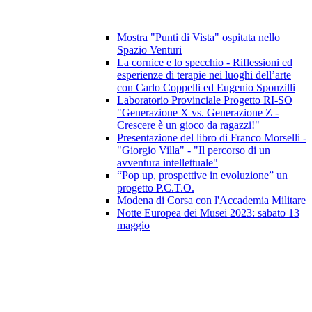
Mostra "Punti di Vista" ospitata nello
Spazio Venturi
La cornice e lo specchio - Riflessioni ed
esperienze di terapie nei luoghi dell’arte
con Carlo Coppelli ed Eugenio Sponzilli
Laboratorio Provinciale Progetto RI-SO
"Generazione X vs. Generazione Z -
Crescere è un gioco da ragazzi!"
Presentazione del libro di Franco Morselli -
"Giorgio Villa" - "Il percorso di un
avventura intellettuale"
“Pop up, prospettive in evoluzione” un
progetto P.C.T.O.
Modena di Corsa con l'Accademia Militare
Notte Europea dei Musei 2023: sabato 13
maggio