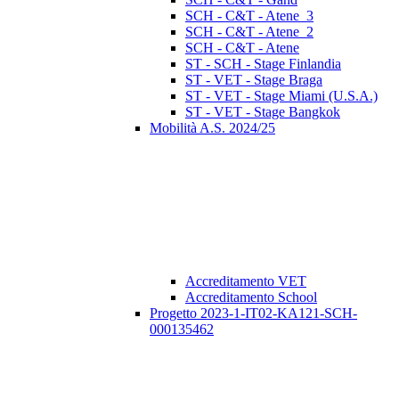
SCH - C&T - Atene_3
SCH - C&T - Atene_2
SCH - C&T - Atene
ST - SCH - Stage Finlandia
ST - VET - Stage Braga
ST - VET - Stage Miami (U.S.A.)
ST - VET - Stage Bangkok
Mobilità A.S. 2024/25
Accreditamento VET
Accreditamento School
Progetto 2023-1-IT02-KA121-SCH-
000135462