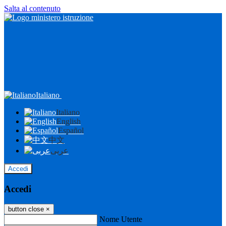
Salta al contenuto
Italiano
Italiano
English
Español
中文
عربى
Accedi
Accedi
button close
×
Nome Utente