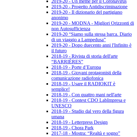
2019-20 - Un meme per il Coronavirus
2019-20 - Progetto Antidiscriminazione
2019-20 - Il dizionario del partigiano
anonimo
2019-20 - MODNA - Migliori Orizzonti di
non Autosufficienza
2019-20 “Siamo sulla stessa barca. Diario
di un viaggio a Lampedusa”
2019-20 - Dopo duecento anni l'Infinito è
il futuro
2018-19 - Rivista di storia dell'arte
“BARRIÈRES”
2018-19 - Porte d’Europa
2018-19 - Giovani protagonisti della
comunicazione radiofonica
2018-19 - Usare il RADIOKIT è
semplice!
2018-19 - Con quattro mani nell'arte
2018-19 - Contest CDO LabImpresa e
UNESCO
2018-19 - Studio dal vero della figura
umana
2018-19 - Letterpress Design
2018-19 - Chora Park
2017-18 - Mostra: “Realtà e sogno”