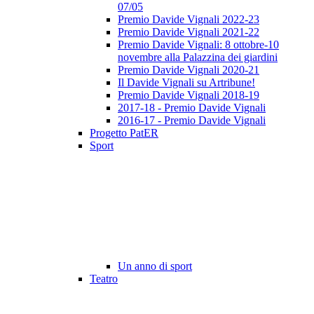
07/05
Premio Davide Vignali 2022-23
Premio Davide Vignali 2021-22
Premio Davide Vignali: 8 ottobre-10
novembre alla Palazzina dei giardini
Premio Davide Vignali 2020-21
Il Davide Vignali su Artribune!
Premio Davide Vignali 2018-19
2017-18 - Premio Davide Vignali
2016-17 - Premio Davide Vignali
Progetto PatER
Sport
Un anno di sport
Teatro