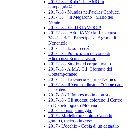
2017-18 - “RoboTI…AMO in
compagnia@”
2017-18 - Murales nell’atelier Carducci
2017-18 - "Il Megafono - Mario del
Monte”
2017-18 - FIGURIAMOCI!!
2017-18 - "AdottiAMO la Residenza
Vecchia della Partecipanza Agraria di
Nonantola"
2017-18 - Io sono così!
2017-18 - Politica. Un percorso di
Alternanza Scuola-Lavoro
2017-18 - Studio del corpo umano
2017-18 - A.M.A.C.I. Giornata del
Contemporaneo
2017-18 - La Guerra è il mio Nemico
2017-18 - Il Venturi illustra..."Come cani
alla catena"
2017-18 - L’Impresario in angustie
2017-18 - Gli studenti colorano il Centro
di Diabetologia di Modena
2017 - Copia panneggio
2017 - Modello orecchio - Calco in
gomma, metodo inverso
2017 - L'occhio - Copia di un dettaglio