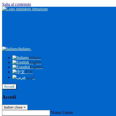
Salta al contenuto
Italiano
Italiano
English
Español
中文
عربى
Accedi
Accedi
button close
×
Nome Utente