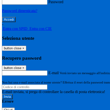
Password
Password dimenticata?
-
Entra con SPID
Entra con CIE
Seleziona utente
button close
×
Recupero password
button close
×
E-mail
Verrà inviato un messaggio all'indirizz
Non hai una e-mail associata al nome utente? Effettua il reset della password tram
E-mail inviata, si prega di controllare la casella di posta elettronica!
Errore