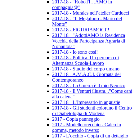
2017-18 - “RoboTI…AMO in
compagnia@”
2017-18 - Murales nell’atelier Carducci
2017-18 - "Il Megafono - Mario del
Monte”
2017-18 - FIGURIAMOCI!!
2017-18 - "AdottiAMO la Residenza
Vecchia della Partecipanza Agraria di
Nonantola"
2017-18 - Io sono così!
2017-18 - Politica. Un percorso di
Alternanza Scuola-Lavoro
2017-18 - Studio del corpo umano
2017-18 - A.M.A.C.I. Giornata del
Contemporaneo
2017-18 - La Guerra è il mio Nemico
2017-18 - Il Venturi illustra..."Come cani
alla catena"
2017-18 - L’Impresario in angustie
2017-18 - Gli studenti colorano il Centro
di Diabetologia di Modena
2017 - Copia panneggio
2017 - Modello orecchio - Calco in
gomma, metodo inverso
2017 - L'occhio - Copia di un dettaglio