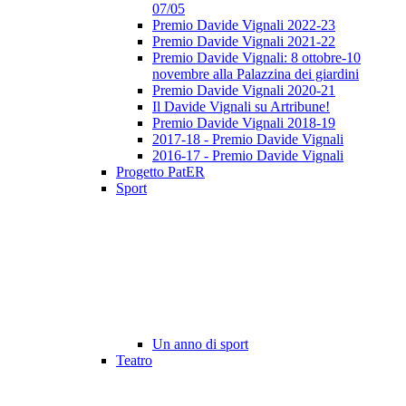
07/05
Premio Davide Vignali 2022-23
Premio Davide Vignali 2021-22
Premio Davide Vignali: 8 ottobre-10
novembre alla Palazzina dei giardini
Premio Davide Vignali 2020-21
Il Davide Vignali su Artribune!
Premio Davide Vignali 2018-19
2017-18 - Premio Davide Vignali
2016-17 - Premio Davide Vignali
Progetto PatER
Sport
Un anno di sport
Teatro