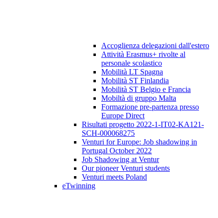
Accoglienza delegazioni dall'estero
Attività Erasmus+ rivolte al
personale scolastico
Mobilità LT Spagna
Mobilità ST Finlandia
Mobilità ST Belgio e Francia
Mobiltà di gruppo Malta
Formazione pre-partenza presso
Europe Direct
Risultati progetto 2022-1-IT02-KA121-
SCH-000068275
Venturi for Europe: Job shadowing in
Portugal October 2022
Job Shadowing at Ventur
Our pioneer Venturi students
Venturi meets Poland
eTwinning