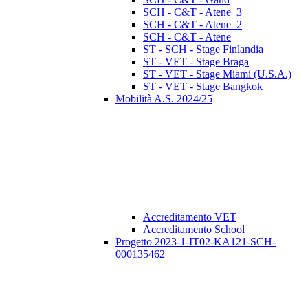
SCH - C&T - Atene_3
SCH - C&T - Atene_2
SCH - C&T - Atene
ST - SCH - Stage Finlandia
ST - VET - Stage Braga
ST - VET - Stage Miami (U.S.A.)
ST - VET - Stage Bangkok
Mobilità A.S. 2024/25
Accreditamento VET
Accreditamento School
Progetto 2023-1-IT02-KA121-SCH-
000135462