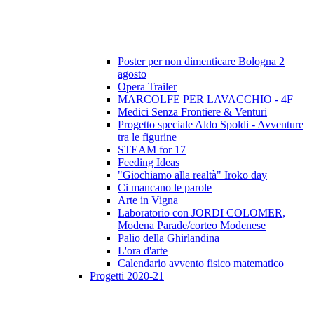
Poster per non dimenticare Bologna 2
agosto
Opera Trailer
MARCOLFE PER LAVACCHIO - 4F
Medici Senza Frontiere & Venturi
Progetto speciale Aldo Spoldi - Avventure
tra le figurine
STEAM for 17
Feeding Ideas
"Giochiamo alla realtà" Iroko day
Ci mancano le parole
Arte in Vigna
Laboratorio con JORDI COLOMER,
Modena Parade/corteo Modenese
Palio della Ghirlandina
L'ora d'arte
Calendario avvento fisico matematico
Progetti 2020-21