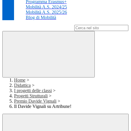
Programma Erasmus+
Mobilità A.S. 2024/25
Mobilità A.S. 2025/26
Blog di Mobilità
Campo di ricerca per le pagine del sito
Home
>
Didattica
>
I progetti delle classi
>
Progetti Strutturali
>
Premio Davide Vignali
>
Il Davide Vignali su Artribune!