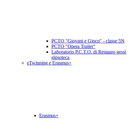
PCTO "Giovani e Gioco" - classe 5N
PCTO "Opera Trailer"
Laboratorio P.C.T.O. di Restauro gessi
gipsoteca
eTwinning e Erasmus+
Erasmus+