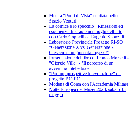
Mostra "Punti di Vista" ospitata nello
Spazio Venturi
La cornice e lo specchio - Riflessioni ed
esperienze di terapie nei luoghi dell’arte
con Carlo Coppelli ed Eugenio Sponzilli
Laboratorio Provinciale Progetto RI-SO
"Generazione X vs. Generazione Z -
Crescere è un gioco da ragazzi!"
Presentazione del libro di Franco Morselli -
"Giorgio Villa" - "Il percorso di un
avventura intellettuale"
“Pop up, prospettive in evoluzione” un
progetto P.C.T.O.
Modena di Corsa con l'Accademia Militare
Notte Europea dei Musei 2023: sabato 13
maggio