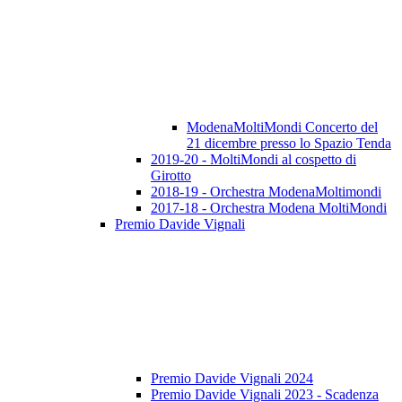
ModenaMoltiMondi Concerto del
21 dicembre presso lo Spazio Tenda
2019-20 - MoltiMondi al cospetto di
Girotto
2018-19 - Orchestra ModenaMoltimondi
2017-18 - Orchestra Modena MoltiMondi
Premio Davide Vignali
Premio Davide Vignali 2024
Premio Davide Vignali 2023 - Scadenza