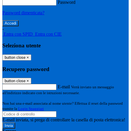
Password
Password dimenticata?
-
Entra con SPID
Entra con CIE
Seleziona utente
button close
×
Recupero password
button close
×
E-mail
Verrà inviato un messaggio
all'indirizzo indicato con le istruzioni necessarie.
Non hai una e-mail associata al nome utente? Effettua il reset della password
tramite la
Login Spaggiari
E-mail inviata, si prega di controllare la casella di posta elettronica!