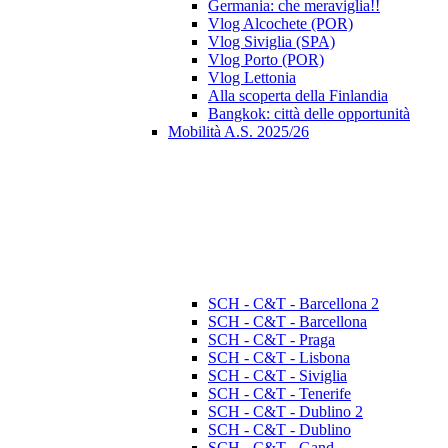
Germania: che meraviglia!!
Vlog Alcochete (POR)
Vlog Siviglia (SPA)
Vlog Porto (POR)
Vlog Lettonia
Alla scoperta della Finlandia
Bangkok: città delle opportunità
Mobilità A.S. 2025/26
SCH - C&T - Barcellona 2
SCH - C&T - Barcellona
SCH - C&T - Praga
SCH - C&T - Lisbona
SCH - C&T - Siviglia
SCH - C&T - Tenerife
SCH - C&T - Dublino 2
SCH - C&T - Dublino
SCH - C&T - Gand