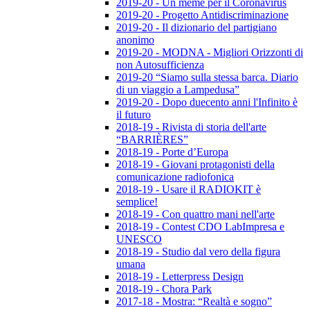
2019-20 - Un meme per il Coronavirus
2019-20 - Progetto Antidiscriminazione
2019-20 - Il dizionario del partigiano
anonimo
2019-20 - MODNA - Migliori Orizzonti di
non Autosufficienza
2019-20 “Siamo sulla stessa barca. Diario
di un viaggio a Lampedusa”
2019-20 - Dopo duecento anni l'Infinito è
il futuro
2018-19 - Rivista di storia dell'arte
“BARRIÈRES”
2018-19 - Porte d’Europa
2018-19 - Giovani protagonisti della
comunicazione radiofonica
2018-19 - Usare il RADIOKIT è
semplice!
2018-19 - Con quattro mani nell'arte
2018-19 - Contest CDO LabImpresa e
UNESCO
2018-19 - Studio dal vero della figura
umana
2018-19 - Letterpress Design
2018-19 - Chora Park
2017-18 - Mostra: “Realtà e sogno”