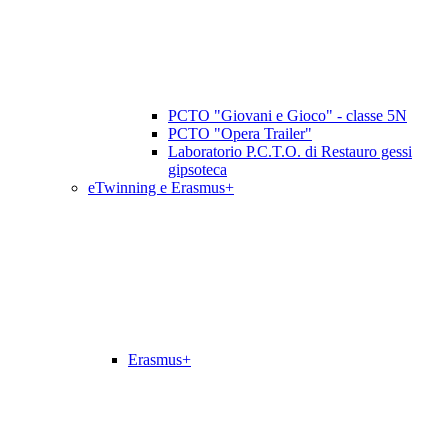
PCTO "Giovani e Gioco" - classe 5N
PCTO "Opera Trailer"
Laboratorio P.C.T.O. di Restauro gessi
gipsoteca
eTwinning e Erasmus+
Erasmus+