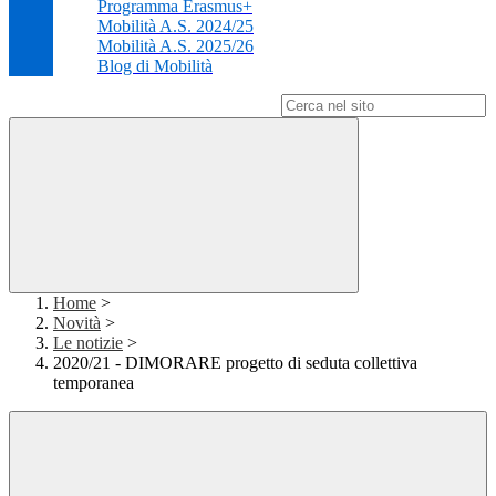
Programma Erasmus+
Mobilità A.S. 2024/25
Mobilità A.S. 2025/26
Blog di Mobilità
Campo di ricerca per le pagine del sito
Home
>
Novità
>
Le notizie
>
2020/21 - DIMORARE progetto di seduta collettiva
temporanea