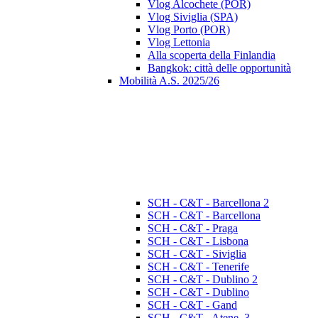
Vlog Alcochete (POR)
Vlog Siviglia (SPA)
Vlog Porto (POR)
Vlog Lettonia
Alla scoperta della Finlandia
Bangkok: città delle opportunità
Mobilità A.S. 2025/26
SCH - C&T - Barcellona 2
SCH - C&T - Barcellona
SCH - C&T - Praga
SCH - C&T - Lisbona
SCH - C&T - Siviglia
SCH - C&T - Tenerife
SCH - C&T - Dublino 2
SCH - C&T - Dublino
SCH - C&T - Gand
SCH - C&T - Atene_3