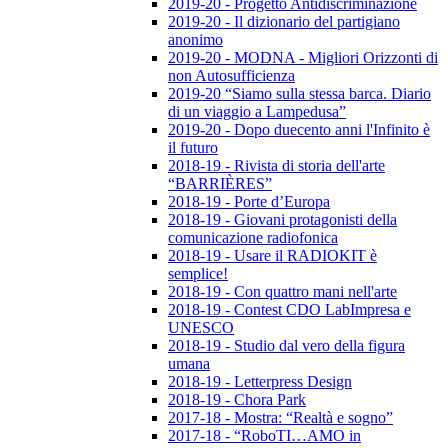
2019-20 - Progetto Antidiscriminazione
2019-20 - Il dizionario del partigiano
anonimo
2019-20 - MODNA - Migliori Orizzonti di
non Autosufficienza
2019-20 “Siamo sulla stessa barca. Diario
di un viaggio a Lampedusa”
2019-20 - Dopo duecento anni l'Infinito è
il futuro
2018-19 - Rivista di storia dell'arte
“BARRIÈRES”
2018-19 - Porte d’Europa
2018-19 - Giovani protagonisti della
comunicazione radiofonica
2018-19 - Usare il RADIOKIT è
semplice!
2018-19 - Con quattro mani nell'arte
2018-19 - Contest CDO LabImpresa e
UNESCO
2018-19 - Studio dal vero della figura
umana
2018-19 - Letterpress Design
2018-19 - Chora Park
2017-18 - Mostra: “Realtà e sogno”
2017-18 - “RoboTI…AMO in