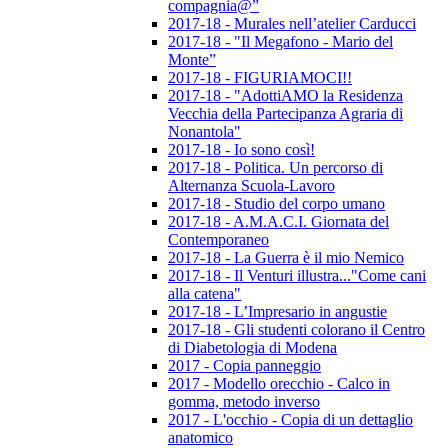
compagnia@”
2017-18 - Murales nell’atelier Carducci
2017-18 - "Il Megafono - Mario del
Monte”
2017-18 - FIGURIAMOCI!!
2017-18 - "AdottiAMO la Residenza
Vecchia della Partecipanza Agraria di
Nonantola"
2017-18 - Io sono così!
2017-18 - Politica. Un percorso di
Alternanza Scuola-Lavoro
2017-18 - Studio del corpo umano
2017-18 - A.M.A.C.I. Giornata del
Contemporaneo
2017-18 - La Guerra è il mio Nemico
2017-18 - Il Venturi illustra..."Come cani
alla catena"
2017-18 - L’Impresario in angustie
2017-18 - Gli studenti colorano il Centro
di Diabetologia di Modena
2017 - Copia panneggio
2017 - Modello orecchio - Calco in
gomma, metodo inverso
2017 - L'occhio - Copia di un dettaglio
anatomico