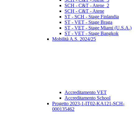
SCH - C&T - Atene_2
SCH - C&T - Atene
ST - SCH - Stage Finlandia
ST - VET - Stage Braga
ST - VET - Stage Miami (U.S.A.)
ST - VET - Stage Bangkok
Mobilità A.S. 2024/25
Accreditamento VET
Accreditamento School
Progetto 2023-1-IT02-KA121-SCH-
000135462