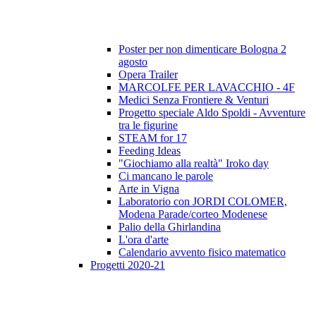
Poster per non dimenticare Bologna 2
agosto
Opera Trailer
MARCOLFE PER LAVACCHIO - 4F
Medici Senza Frontiere & Venturi
Progetto speciale Aldo Spoldi - Avventure
tra le figurine
STEAM for 17
Feeding Ideas
"Giochiamo alla realtà" Iroko day
Ci mancano le parole
Arte in Vigna
Laboratorio con JORDI COLOMER,
Modena Parade/corteo Modenese
Palio della Ghirlandina
L'ora d'arte
Calendario avvento fisico matematico
Progetti 2020-21