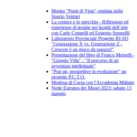
Mostra "Punti di Vista" ospitata nello
Spazio Venturi
La cornice e lo specchio - Riflessioni ed
esperienze di terapie nei luoghi dell’arte
con Carlo Coppelli ed Eugenio Sponzilli
Laboratorio Provinciale Progetto RI-SO
"Generazione X vs. Generazione Z -
Crescere è un gioco da ragazzi!"
Presentazione del libro di Franco Morselli -
"Giorgio Villa" - "Il percorso di un
avventura intellettuale"
“Pop up, prospettive in evoluzione” un
progetto P.C.T.O.
Modena di Corsa con l'Accademia Militare
Notte Europea dei Musei 2023: sabato 13
maggio