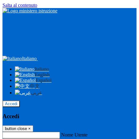
Salta al contenuto
Italiano
Italiano
English
Español
中文
عربى
Accedi
Accedi
button close
×
Nome Utente