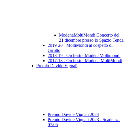
ModenaMoltiMondi Concerto del
21 dicembre presso lo Spazio Tenda
2019-20 - MoltiMondi al cospetto di
Girotto
2018-19 - Orchestra ModenaMoltimondi
2017-18 - Orchestra Modena MoltiMondi
Premio Davide Vignali
Premio Davide Vignali 2024
Premio Davide Vignali 2023 - Scadenza
07/05