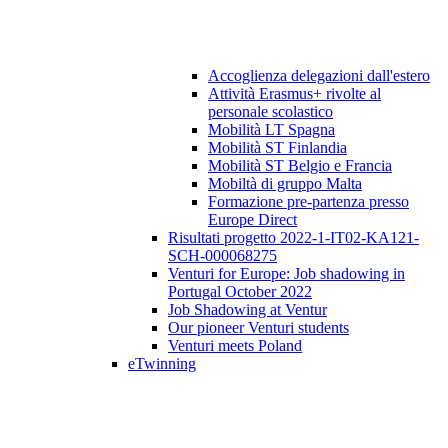
Accoglienza delegazioni dall'estero
Attività Erasmus+ rivolte al
personale scolastico
Mobilità LT Spagna
Mobilità ST Finlandia
Mobilità ST Belgio e Francia
Mobiltà di gruppo Malta
Formazione pre-partenza presso
Europe Direct
Risultati progetto 2022-1-IT02-KA121-
SCH-000068275
Venturi for Europe: Job shadowing in
Portugal October 2022
Job Shadowing at Ventur
Our pioneer Venturi students
Venturi meets Poland
eTwinning