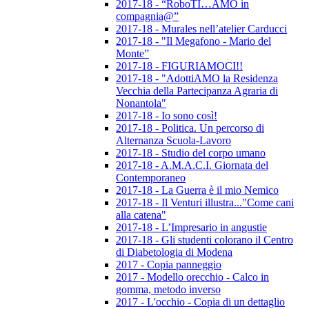
2017-18 - “RoboTI…AMO in
compagnia@”
2017-18 - Murales nell’atelier Carducci
2017-18 - "Il Megafono - Mario del
Monte”
2017-18 - FIGURIAMOCI!!
2017-18 - "AdottiAMO la Residenza
Vecchia della Partecipanza Agraria di
Nonantola"
2017-18 - Io sono così!
2017-18 - Politica. Un percorso di
Alternanza Scuola-Lavoro
2017-18 - Studio del corpo umano
2017-18 - A.M.A.C.I. Giornata del
Contemporaneo
2017-18 - La Guerra è il mio Nemico
2017-18 - Il Venturi illustra..."Come cani
alla catena"
2017-18 - L’Impresario in angustie
2017-18 - Gli studenti colorano il Centro
di Diabetologia di Modena
2017 - Copia panneggio
2017 - Modello orecchio - Calco in
gomma, metodo inverso
2017 - L'occhio - Copia di un dettaglio