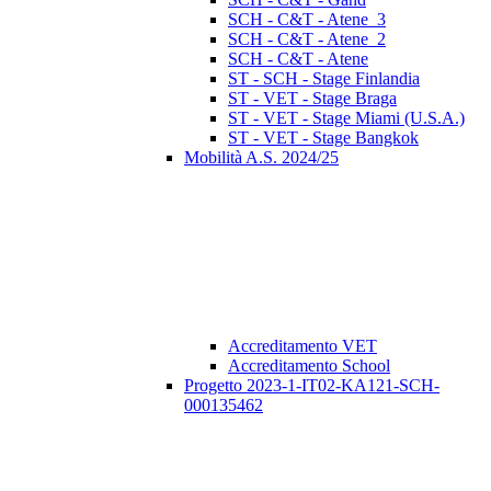
SCH - C&T - Atene_3
SCH - C&T - Atene_2
SCH - C&T - Atene
ST - SCH - Stage Finlandia
ST - VET - Stage Braga
ST - VET - Stage Miami (U.S.A.)
ST - VET - Stage Bangkok
Mobilità A.S. 2024/25
Accreditamento VET
Accreditamento School
Progetto 2023-1-IT02-KA121-SCH-
000135462