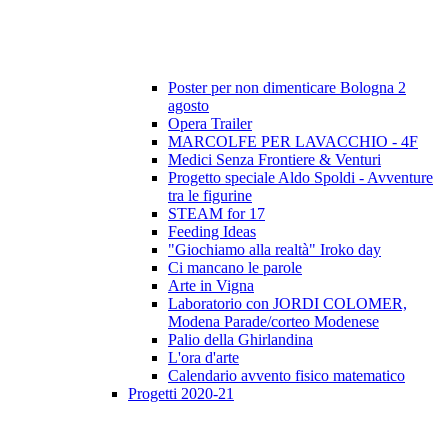
Poster per non dimenticare Bologna 2
agosto
Opera Trailer
MARCOLFE PER LAVACCHIO - 4F
Medici Senza Frontiere & Venturi
Progetto speciale Aldo Spoldi - Avventure
tra le figurine
STEAM for 17
Feeding Ideas
"Giochiamo alla realtà" Iroko day
Ci mancano le parole
Arte in Vigna
Laboratorio con JORDI COLOMER,
Modena Parade/corteo Modenese
Palio della Ghirlandina
L'ora d'arte
Calendario avvento fisico matematico
Progetti 2020-21