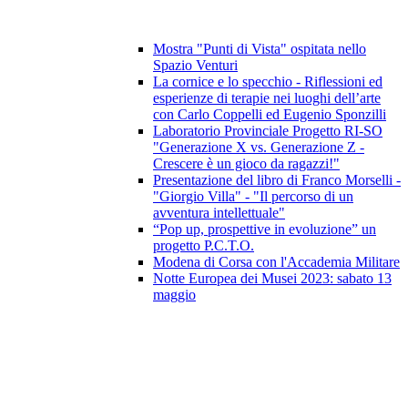
Mostra "Punti di Vista" ospitata nello
Spazio Venturi
La cornice e lo specchio - Riflessioni ed
esperienze di terapie nei luoghi dell’arte
con Carlo Coppelli ed Eugenio Sponzilli
Laboratorio Provinciale Progetto RI-SO
"Generazione X vs. Generazione Z -
Crescere è un gioco da ragazzi!"
Presentazione del libro di Franco Morselli -
"Giorgio Villa" - "Il percorso di un
avventura intellettuale"
“Pop up, prospettive in evoluzione” un
progetto P.C.T.O.
Modena di Corsa con l'Accademia Militare
Notte Europea dei Musei 2023: sabato 13
maggio