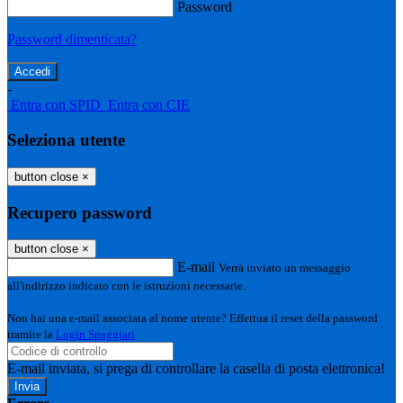
Password
Password dimenticata?
-
Entra con SPID
Entra con CIE
Seleziona utente
button close
×
Recupero password
button close
×
E-mail
Verrà inviato un messaggio
all'indirizzo indicato con le istruzioni necessarie.
Non hai una e-mail associata al nome utente? Effettua il reset della password
tramite la
Login Spaggiari
E-mail inviata, si prega di controllare la casella di posta elettronica!