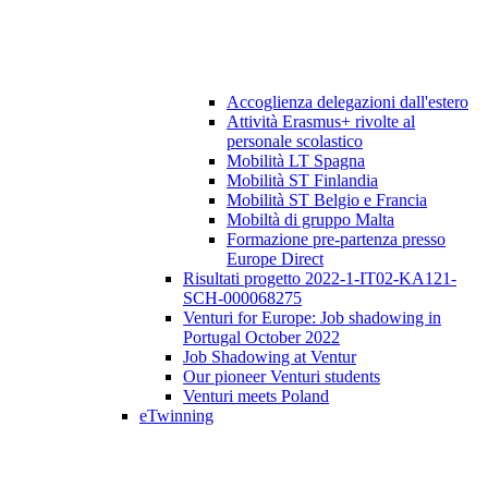
Accoglienza delegazioni dall'estero
Attività Erasmus+ rivolte al
personale scolastico
Mobilità LT Spagna
Mobilità ST Finlandia
Mobilità ST Belgio e Francia
Mobiltà di gruppo Malta
Formazione pre-partenza presso
Europe Direct
Risultati progetto 2022-1-IT02-KA121-
SCH-000068275
Venturi for Europe: Job shadowing in
Portugal October 2022
Job Shadowing at Ventur
Our pioneer Venturi students
Venturi meets Poland
eTwinning