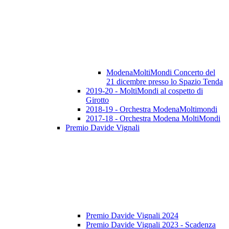
ModenaMoltiMondi Concerto del
21 dicembre presso lo Spazio Tenda
2019-20 - MoltiMondi al cospetto di
Girotto
2018-19 - Orchestra ModenaMoltimondi
2017-18 - Orchestra Modena MoltiMondi
Premio Davide Vignali
Premio Davide Vignali 2024
Premio Davide Vignali 2023 - Scadenza