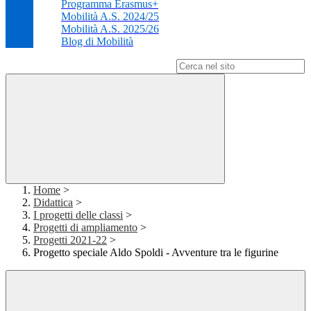
Programma Erasmus+
Mobilità A.S. 2024/25
Mobilità A.S. 2025/26
Blog di Mobilità
Campo di ricerca per le pagine del sito
Home
>
Didattica
>
I progetti delle classi
>
Progetti di ampliamento
>
Progetti 2021-22
>
Progetto speciale Aldo Spoldi - Avventure tra le figurine