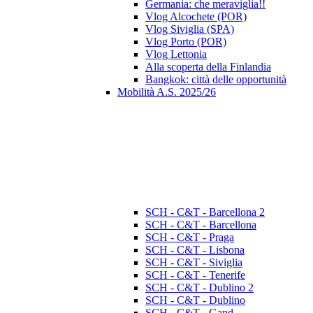
Germania: che meraviglia!!
Vlog Alcochete (POR)
Vlog Siviglia (SPA)
Vlog Porto (POR)
Vlog Lettonia
Alla scoperta della Finlandia
Bangkok: città delle opportunità
Mobilità A.S. 2025/26
SCH - C&T - Barcellona 2
SCH - C&T - Barcellona
SCH - C&T - Praga
SCH - C&T - Lisbona
SCH - C&T - Siviglia
SCH - C&T - Tenerife
SCH - C&T - Dublino 2
SCH - C&T - Dublino
SCH - C&T - Gand