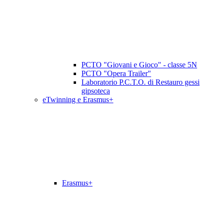
PCTO "Giovani e Gioco" - classe 5N
PCTO "Opera Trailer"
Laboratorio P.C.T.O. di Restauro gessi
gipsoteca
eTwinning e Erasmus+
Erasmus+