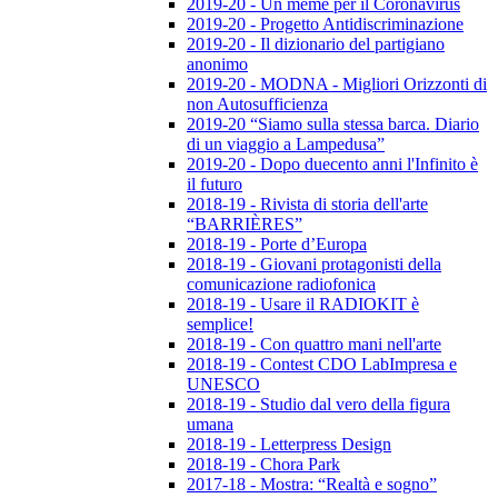
2019-20 - Un meme per il Coronavirus
2019-20 - Progetto Antidiscriminazione
2019-20 - Il dizionario del partigiano
anonimo
2019-20 - MODNA - Migliori Orizzonti di
non Autosufficienza
2019-20 “Siamo sulla stessa barca. Diario
di un viaggio a Lampedusa”
2019-20 - Dopo duecento anni l'Infinito è
il futuro
2018-19 - Rivista di storia dell'arte
“BARRIÈRES”
2018-19 - Porte d’Europa
2018-19 - Giovani protagonisti della
comunicazione radiofonica
2018-19 - Usare il RADIOKIT è
semplice!
2018-19 - Con quattro mani nell'arte
2018-19 - Contest CDO LabImpresa e
UNESCO
2018-19 - Studio dal vero della figura
umana
2018-19 - Letterpress Design
2018-19 - Chora Park
2017-18 - Mostra: “Realtà e sogno”