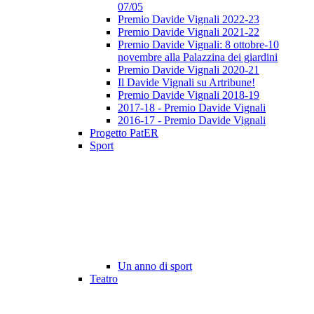
07/05
Premio Davide Vignali 2022-23
Premio Davide Vignali 2021-22
Premio Davide Vignali: 8 ottobre-10
novembre alla Palazzina dei giardini
Premio Davide Vignali 2020-21
Il Davide Vignali su Artribune!
Premio Davide Vignali 2018-19
2017-18 - Premio Davide Vignali
2016-17 - Premio Davide Vignali
Progetto PatER
Sport
Un anno di sport
Teatro