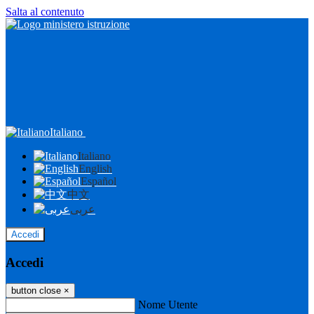
Salta al contenuto
Italiano
Italiano
English
Español
中文
عربى
Accedi
Accedi
button close
×
Nome Utente