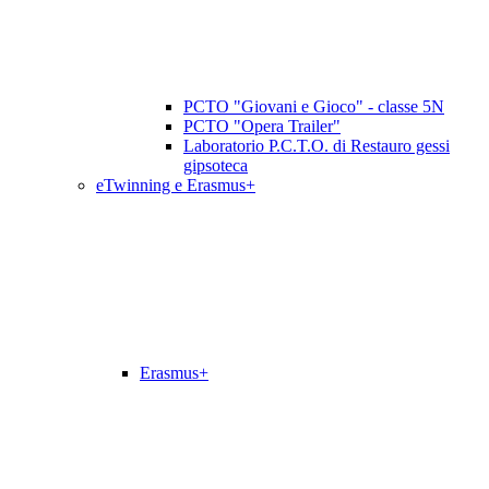
PCTO "Giovani e Gioco" - classe 5N
PCTO "Opera Trailer"
Laboratorio P.C.T.O. di Restauro gessi
gipsoteca
eTwinning e Erasmus+
Erasmus+