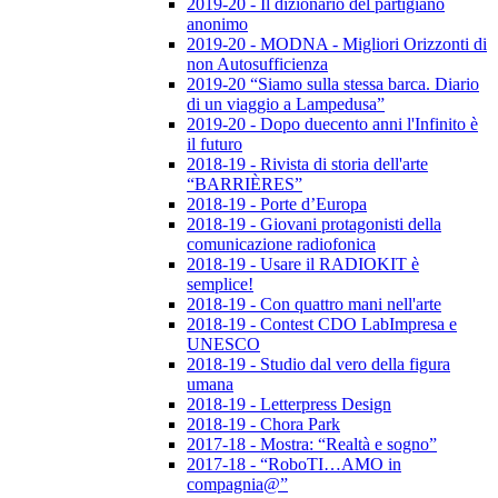
2019-20 - Il dizionario del partigiano
anonimo
2019-20 - MODNA - Migliori Orizzonti di
non Autosufficienza
2019-20 “Siamo sulla stessa barca. Diario
di un viaggio a Lampedusa”
2019-20 - Dopo duecento anni l'Infinito è
il futuro
2018-19 - Rivista di storia dell'arte
“BARRIÈRES”
2018-19 - Porte d’Europa
2018-19 - Giovani protagonisti della
comunicazione radiofonica
2018-19 - Usare il RADIOKIT è
semplice!
2018-19 - Con quattro mani nell'arte
2018-19 - Contest CDO LabImpresa e
UNESCO
2018-19 - Studio dal vero della figura
umana
2018-19 - Letterpress Design
2018-19 - Chora Park
2017-18 - Mostra: “Realtà e sogno”
2017-18 - “RoboTI…AMO in
compagnia@”