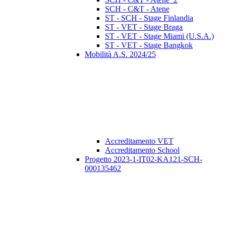
SCH - C&T - Atene
ST - SCH - Stage Finlandia
ST - VET - Stage Braga
ST - VET - Stage Miami (U.S.A.)
ST - VET - Stage Bangkok
Mobilità A.S. 2024/25
Accreditamento VET
Accreditamento School
Progetto 2023-1-IT02-KA121-SCH-
000135462