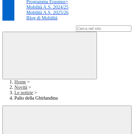
Programma Erasmus+
Mobilità A.S. 2024/25
Mobilità A.S. 2025/26
Blog di Mobilità
Campo di ricerca per le pagine del sito
Home
>
Novità
>
Le notizie
>
Palio della Ghirlandina