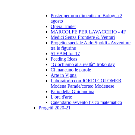
Poster per non dimenticare Bologna 2
agosto
Opera Trailer
MARCOLFE PER LAVACCHIO - 4F
Medici Senza Frontiere & Venturi
Progetto speciale Aldo Spoldi - Avventure
tra le figurine
STEAM for 17
Feeding Ideas
"Giochiamo alla realtà" Iroko day
Ci mancano le parole
Arte in Vigna
Laboratorio con JORDI COLOMER,
Modena Parade/corteo Modenese
Palio della Ghirlandina
L'ora d'arte
Calendario avvento fisico matematico
Progetti 2020-21