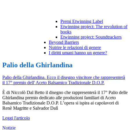
Premi Etwinning Label
Etwinning project: The revolution of
books
Etwinning project: Soundtrackers
Beyond Barriers
Nutrire le relazioni di genere
I diritti umani hanno un genere?
Palio della Ghirlandina
Palio della Ghirlandina. Ecco il disegno vincitore che rappresenterà
il 17° premio dell' Aceto Balsamico Tradizionale D.O.P.
È di Niccolò Dal Betto il disegno che rappresenterà il 17° Palio delle
Ghirlandina premio dedicato alle produzioni familiari di Aceto
Balsamico Tradizionale D.O.P. L’opera si ispira ai capolavori di
Renè Magritte e Salvador Dalì
Leggi l'articolo
Notizie