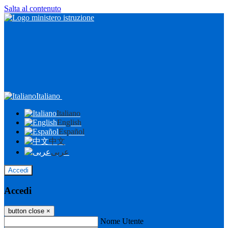
Salta al contenuto
Italiano
Italiano
English
Español
中文
عربى
Accedi
Accedi
button close
×
Nome Utente