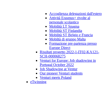
Accoglienza delegazioni dall'estero
Attività Erasmus+ rivolte al
personale scolastico
Mobilità LT Spagna
Mobilità ST Finlandia
Mobilità ST Belgio e Francia
Mobiltà di gruppo Malta
Formazione pre-partenza presso
Europe Direct
Risultati progetto 2022-1-IT02-KA121-
SCH-000068275
Venturi for Europe: Job shadowing in
Portugal October 2022
Job Shadowing at Ventur
Our pioneer Venturi students
Venturi meets Poland
eTwinning