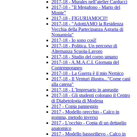
2017-18 - Murales nell’atelier Carducci
2017-18 - "Il Megafono - Mario del
Monte”
2017-18 - FIGURIAMOCI!!
2017-18 - "AdottiAMO la Residenza
Vecchia della Partecipanza Agraria di
Nonantola"
2017-18 - Io sono così!
2017-18 - Politica. Un percorso di
Alternanza Scuola-Lavoro
2017-18 - Studio del corpo umano
2017-18 - A.M.A.C.I. Giornata del
Contemporaneo
2017-18 - La Guerra è il mio Nemico
2017-18 - Il Venturi illustra..."Come cani
alla catena"
2017-18 - L’Impresario in angustie
2017-18 - Gli studenti colorano il Centro
di Diabetologia di Modena
2017 - Copia panneggio
2017 - Modello orecchio - Calco in
gomma, metodo inverso
2017 - L'occhio - Copia di un dettaglio
anatomico
2017 - Modello bassorilievo - Calco in