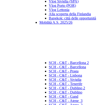
Vlog Siviglia (SPA)
Vlog Porto (POR)
Vlog Lettonia
Alla scoperta della Finlandia
Bangkok: città delle opportunità
Mobilità A.S. 2025/26
SCH - C&T - Barcellona 2
SCH - C&T - Barcellona
SCH - C&T - Praga
SCH - C&T - Lisbona
SCH - C&T - Siviglia
SCH - C&T - Tenerife
SCH - C&T - Dublino 2
SCH - C&T - Dublino
SCH - C&T - Gand
SCH - C&T - Atene_3
SCH - C&T - Atene_2