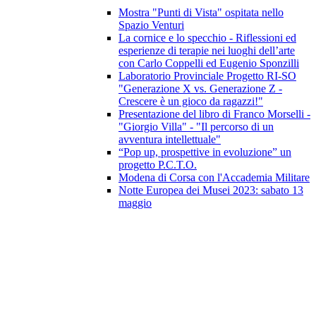
Mostra "Punti di Vista" ospitata nello
Spazio Venturi
La cornice e lo specchio - Riflessioni ed
esperienze di terapie nei luoghi dell’arte
con Carlo Coppelli ed Eugenio Sponzilli
Laboratorio Provinciale Progetto RI-SO
"Generazione X vs. Generazione Z -
Crescere è un gioco da ragazzi!"
Presentazione del libro di Franco Morselli -
"Giorgio Villa" - "Il percorso di un
avventura intellettuale"
“Pop up, prospettive in evoluzione” un
progetto P.C.T.O.
Modena di Corsa con l'Accademia Militare
Notte Europea dei Musei 2023: sabato 13
maggio