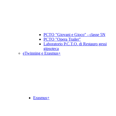
PCTO "Giovani e Gioco" - classe 5N
PCTO "Opera Trailer"
Laboratorio P.C.T.O. di Restauro gessi
gipsoteca
eTwinning e Erasmus+
Erasmus+