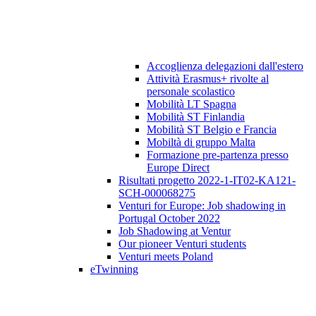
Accoglienza delegazioni dall'estero
Attività Erasmus+ rivolte al
personale scolastico
Mobilità LT Spagna
Mobilità ST Finlandia
Mobilità ST Belgio e Francia
Mobiltà di gruppo Malta
Formazione pre-partenza presso
Europe Direct
Risultati progetto 2022-1-IT02-KA121-
SCH-000068275
Venturi for Europe: Job shadowing in
Portugal October 2022
Job Shadowing at Ventur
Our pioneer Venturi students
Venturi meets Poland
eTwinning