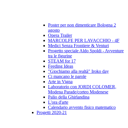
Poster per non dimenticare Bologna 2
agosto
Opera Trailer
MARCOLFE PER LAVACCHIO - 4F
Medici Senza Frontiere & Venturi
Progetto speciale Aldo Spoldi - Avventure
tra le figurine
STEAM for 17
Feeding Ideas
"Giochiamo alla realtà" Iroko day
Ci mancano le parole
Arte in Vigna
Laboratorio con JORDI COLOMER,
Modena Parade/corteo Modenese
Palio della Ghirlandina
L'ora d'arte
Calendario avvento fisico matematico
Progetti 2020-21