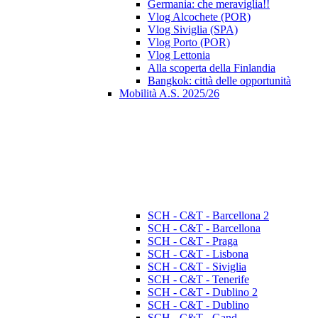
Germania: che meraviglia!!
Vlog Alcochete (POR)
Vlog Siviglia (SPA)
Vlog Porto (POR)
Vlog Lettonia
Alla scoperta della Finlandia
Bangkok: città delle opportunità
Mobilità A.S. 2025/26
SCH - C&T - Barcellona 2
SCH - C&T - Barcellona
SCH - C&T - Praga
SCH - C&T - Lisbona
SCH - C&T - Siviglia
SCH - C&T - Tenerife
SCH - C&T - Dublino 2
SCH - C&T - Dublino
SCH - C&T - Gand