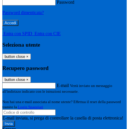
Password
Password dimenticata?
-
Entra con SPID
Entra con CIE
Seleziona utente
button close
×
Recupero password
button close
×
E-mail
Verrà inviato un messaggio
all'indirizzo indicato con le istruzioni necessarie.
Non hai una e-mail associata al nome utente? Effettua il reset della password
tramite la
Login Spaggiari
E-mail inviata, si prega di controllare la casella di posta elettronica!