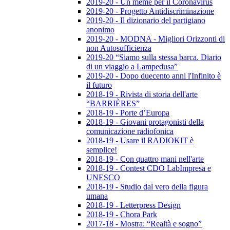
2019-20 - Un meme per il Coronavirus
2019-20 - Progetto Antidiscriminazione
2019-20 - Il dizionario del partigiano
anonimo
2019-20 - MODNA - Migliori Orizzonti di
non Autosufficienza
2019-20 “Siamo sulla stessa barca. Diario
di un viaggio a Lampedusa”
2019-20 - Dopo duecento anni l'Infinito è
il futuro
2018-19 - Rivista di storia dell'arte
“BARRIÈRES”
2018-19 - Porte d’Europa
2018-19 - Giovani protagonisti della
comunicazione radiofonica
2018-19 - Usare il RADIOKIT è
semplice!
2018-19 - Con quattro mani nell'arte
2018-19 - Contest CDO LabImpresa e
UNESCO
2018-19 - Studio dal vero della figura
umana
2018-19 - Letterpress Design
2018-19 - Chora Park
2017-18 - Mostra: “Realtà e sogno”