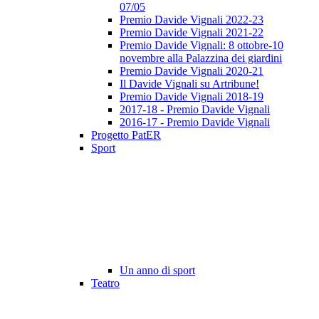
07/05
Premio Davide Vignali 2022-23
Premio Davide Vignali 2021-22
Premio Davide Vignali: 8 ottobre-10
novembre alla Palazzina dei giardini
Premio Davide Vignali 2020-21
Il Davide Vignali su Artribune!
Premio Davide Vignali 2018-19
2017-18 - Premio Davide Vignali
2016-17 - Premio Davide Vignali
Progetto PatER
Sport
Un anno di sport
Teatro