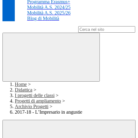
Programma Erasmus+
Mobilità A.S. 2024/25
Mobilità A.S. 2025/26
Blog di Mobilità
Campo di ricerca per le pagine del sito
Home
>
Didattica
>
I progetti delle classi
>
Progetti di ampliamento
>
Archivio Progetti
>
2017-18 - L’Impresario in angustie