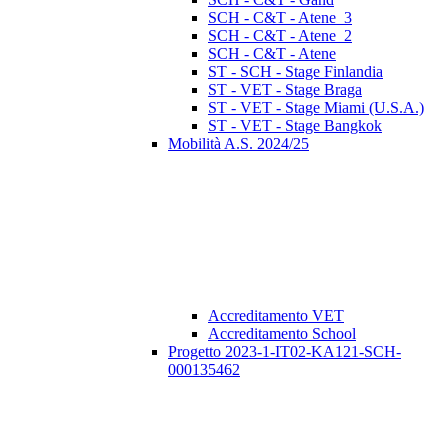
SCH - C&T - Atene_3
SCH - C&T - Atene_2
SCH - C&T - Atene
ST - SCH - Stage Finlandia
ST - VET - Stage Braga
ST - VET - Stage Miami (U.S.A.)
ST - VET - Stage Bangkok
Mobilità A.S. 2024/25
Accreditamento VET
Accreditamento School
Progetto 2023-1-IT02-KA121-SCH-
000135462