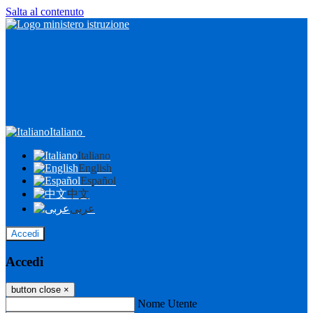
Salta al contenuto
Italiano
Italiano
English
Español
中文
عربى
Accedi
Accedi
button close
×
Nome Utente