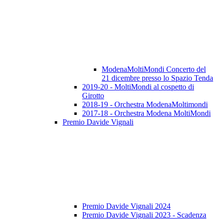
ModenaMoltiMondi Concerto del
21 dicembre presso lo Spazio Tenda
2019-20 - MoltiMondi al cospetto di
Girotto
2018-19 - Orchestra ModenaMoltimondi
2017-18 - Orchestra Modena MoltiMondi
Premio Davide Vignali
Premio Davide Vignali 2024
Premio Davide Vignali 2023 - Scadenza