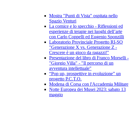
Mostra "Punti di Vista" ospitata nello
Spazio Venturi
La cornice e lo specchio - Riflessioni ed
esperienze di terapie nei luoghi dell’arte
con Carlo Coppelli ed Eugenio Sponzilli
Laboratorio Provinciale Progetto RI-SO
"Generazione X vs. Generazione Z -
Crescere è un gioco da ragazzi!"
Presentazione del libro di Franco Morselli -
"Giorgio Villa" - "Il percorso di un
avventura intellettuale"
“Pop up, prospettive in evoluzione” un
progetto P.C.T.O.
Modena di Corsa con l'Accademia Militare
Notte Europea dei Musei 2023: sabato 13
maggio