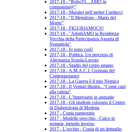
2017-18 - “RoboTI…AMO in
compagnia@”
2017-18 - Murales nell’atelier Carducci
2017-18 - "Il Megafono - Mario del
Monte”
2017-18 - FIGURIAMOCI!!
2017-18 - "AdottiAMO la Residenza
Vecchia della Partecipanza Agraria di
Nonantola"
2017-18 - Io sono così!
2017-18 - Politica. Un percorso di
Alternanza Scuola-Lavoro
2017-18 - Studio del corpo umano
2017-18 - A.M.A.C.I. Giornata del
Contemporaneo
2017-18 - La Guerra è il mio Nemico
2017-18 - Il Venturi illustra..."Come cani
alla catena"
2017-18 - L’Impresario in angustie
2017-18 - Gli studenti colorano il Centro
di Diabetologia di Modena
2017 - Copia panneggio
2017 - Modello orecchio - Calco in
gomma, metodo inverso
2017 - L'occhio - Copia di un dettaglio