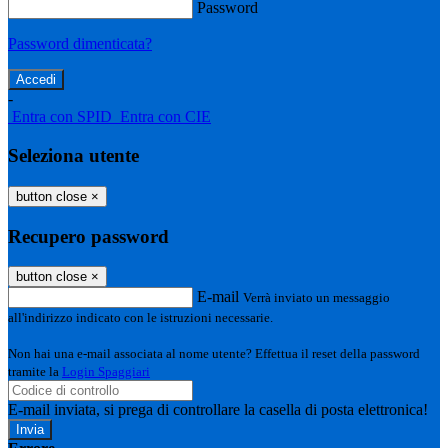
Password
Password dimenticata?
-
Entra con SPID
Entra con CIE
Seleziona utente
button close
×
Recupero password
button close
×
E-mail
Verrà inviato un messaggio
all'indirizzo indicato con le istruzioni necessarie.
Non hai una e-mail associata al nome utente? Effettua il reset della password
tramite la
Login Spaggiari
E-mail inviata, si prega di controllare la casella di posta elettronica!