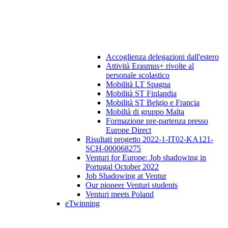
Accoglienza delegazioni dall'estero
Attività Erasmus+ rivolte al
personale scolastico
Mobilità LT Spagna
Mobilità ST Finlandia
Mobilità ST Belgio e Francia
Mobiltà di gruppo Malta
Formazione pre-partenza presso
Europe Direct
Risultati progetto 2022-1-IT02-KA121-
SCH-000068275
Venturi for Europe: Job shadowing in
Portugal October 2022
Job Shadowing at Ventur
Our pioneer Venturi students
Venturi meets Poland
eTwinning