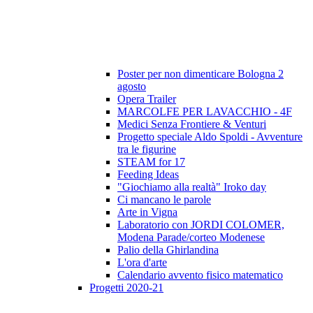
Poster per non dimenticare Bologna 2
agosto
Opera Trailer
MARCOLFE PER LAVACCHIO - 4F
Medici Senza Frontiere & Venturi
Progetto speciale Aldo Spoldi - Avventure
tra le figurine
STEAM for 17
Feeding Ideas
"Giochiamo alla realtà" Iroko day
Ci mancano le parole
Arte in Vigna
Laboratorio con JORDI COLOMER,
Modena Parade/corteo Modenese
Palio della Ghirlandina
L'ora d'arte
Calendario avvento fisico matematico
Progetti 2020-21