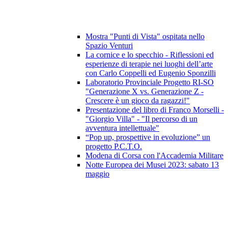
Mostra "Punti di Vista" ospitata nello
Spazio Venturi
La cornice e lo specchio - Riflessioni ed
esperienze di terapie nei luoghi dell’arte
con Carlo Coppelli ed Eugenio Sponzilli
Laboratorio Provinciale Progetto RI-SO
"Generazione X vs. Generazione Z -
Crescere è un gioco da ragazzi!"
Presentazione del libro di Franco Morselli -
"Giorgio Villa" - "Il percorso di un
avventura intellettuale"
“Pop up, prospettive in evoluzione” un
progetto P.C.T.O.
Modena di Corsa con l'Accademia Militare
Notte Europea dei Musei 2023: sabato 13
maggio