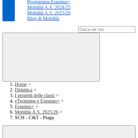
Programma Erasmus+
Mobilità A.S. 2024/25
Mobilità A.S. 2025/26
Blog di Mobilità
Campo di ricerca per le pagine del sito
Home
>
Didattica
>
I progetti delle classi
>
eTwinning e Erasmus+
>
Erasmus+
>
Mobilità A.S. 2025/26
>
SCH - C&T - Praga