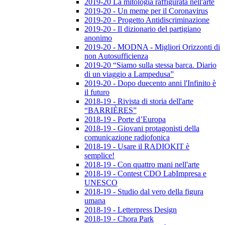
2019-20 La mitologia raffigurata nell'arte
2019-20 - Un meme per il Coronavirus
2019-20 - Progetto Antidiscriminazione
2019-20 - Il dizionario del partigiano
anonimo
2019-20 - MODNA - Migliori Orizzonti di
non Autosufficienza
2019-20 “Siamo sulla stessa barca. Diario
di un viaggio a Lampedusa”
2019-20 - Dopo duecento anni l'Infinito è
il futuro
2018-19 - Rivista di storia dell'arte
“BARRIÈRES”
2018-19 - Porte d’Europa
2018-19 - Giovani protagonisti della
comunicazione radiofonica
2018-19 - Usare il RADIOKIT è
semplice!
2018-19 - Con quattro mani nell'arte
2018-19 - Contest CDO LabImpresa e
UNESCO
2018-19 - Studio dal vero della figura
umana
2018-19 - Letterpress Design
2018-19 - Chora Park