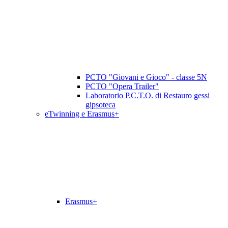
PCTO "Giovani e Gioco" - classe 5N
PCTO "Opera Trailer"
Laboratorio P.C.T.O. di Restauro gessi
gipsoteca
eTwinning e Erasmus+
Erasmus+