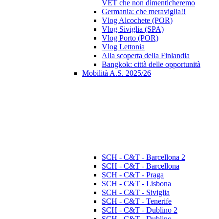
VET che non dimenticheremo
Germania: che meraviglia!!
Vlog Alcochete (POR)
Vlog Siviglia (SPA)
Vlog Porto (POR)
Vlog Lettonia
Alla scoperta della Finlandia
Bangkok: città delle opportunità
Mobilità A.S. 2025/26
SCH - C&T - Barcellona 2
SCH - C&T - Barcellona
SCH - C&T - Praga
SCH - C&T - Lisbona
SCH - C&T - Siviglia
SCH - C&T - Tenerife
SCH - C&T - Dublino 2
SCH - C&T - Dublino