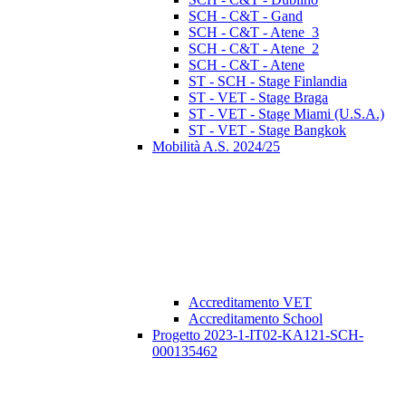
SCH - C&T - Gand
SCH - C&T - Atene_3
SCH - C&T - Atene_2
SCH - C&T - Atene
ST - SCH - Stage Finlandia
ST - VET - Stage Braga
ST - VET - Stage Miami (U.S.A.)
ST - VET - Stage Bangkok
Mobilità A.S. 2024/25
Accreditamento VET
Accreditamento School
Progetto 2023-1-IT02-KA121-SCH-
000135462