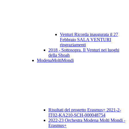
Venturi Ricorda inaugurata il 27
Febbraio SALA VENTURI
ringraziamenti
2018 - Sottosopra. Il Venturi nei luoghi
della Shoah
ModenaMoltiMondi
Risultati del progetto Erasmus+ 2021-2-
IT02-KA210-SCH-000048754
2022-23 Orchestra Modena Molti Mondi -
Erasmus+