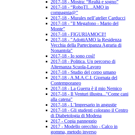
2017-18 - Mostra: “Realtà e sogno”
2017-18 - “RoboTI…AMO in
compagnia@”
2017-18 - Murales nell’atelier Carducci
2017-18 - "Il Megafono - Mario del
Monte”
2017-18 - FIGURIAMOCI!!
2017-18 - "AdottiAMO la Residenza
Vecchia della Partecipanza Agraria di
Nonantola"
2017-18 - Io sono così!
2017-18 - Politica. Un percorso di
Alternanza Scuola-Lavoro
2017-18 - Studio del corpo umano
2017-18 - A.M.A.C.I. Giornata del
Contemporaneo
2017-18 - La Guerra è il mio Nemico
2017-18 - Il Venturi illustra..."Come cani
alla catena"
2017-18 - L’Impresario in angustie
2017-18 - Gli studenti colorano il Centro
di Diabetologia di Modena
2017 - Copia panneggio
2017 - Modello orecchio - Calco in
gomma, metodo inverso