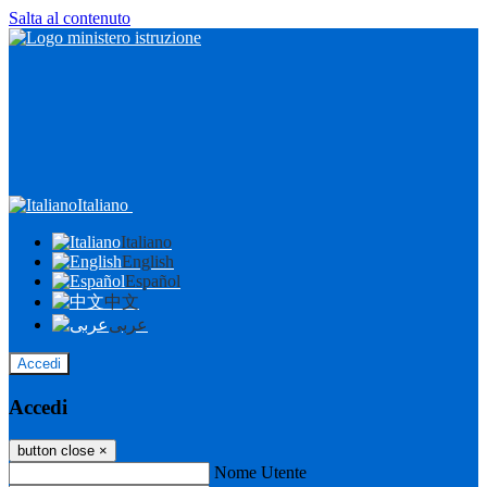
Salta al contenuto
Italiano
Italiano
English
Español
中文
عربى
Accedi
Accedi
button close
×
Nome Utente