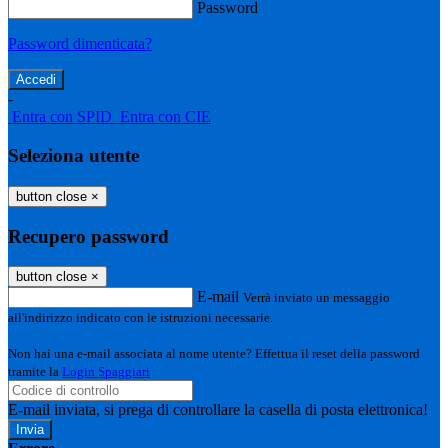
Password
Password dimenticata?
-
Entra con SPID
Entra con CIE
Seleziona utente
button close
×
Recupero password
button close
×
E-mail
Verrà inviato un messaggio
all'indirizzo indicato con le istruzioni necessarie.
Non hai una e-mail associata al nome utente? Effettua il reset della password
tramite la
Login Spaggiari
E-mail inviata, si prega di controllare la casella di posta elettronica!