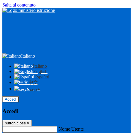
Salta al contenuto
Italiano
Italiano
English
Español
中文
عربى
Accedi
Accedi
button close
×
Nome Utente