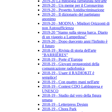
2019-20 La mitologia raffigurata nell'arte
2019-20 - Un meme per il Coronavirus
2019-20 - Progetto Antidiscriminazione
2019-20 - Il dizionario del partigiano
anonimo
2019-20 - MODNA - Migliori Orizzonti di
non Autosufficienza
2019-20 “Siamo sulla stessa barca. Diario
di un viaggio a Lampedusa”
2019-20 - Dopo duecento anni l'Infinito è
il futuro
2018-19 - Rivista di storia dell'arte
“BARRIÈRES”
2018-19 - Porte d’Europa
2018-19 - Giovani protagonisti della
comunicazione radiofonica
2018-19 - Usare il RADIOKIT è
semplice!
2018-19 - Con quattro mani nell'arte
2018-19 - Contest CDO LabImpresa e
UNESCO
2018-19 - Studio dal vero della figura
umana
2018-19 - Letterpress Design
2018-19 - Chora Park