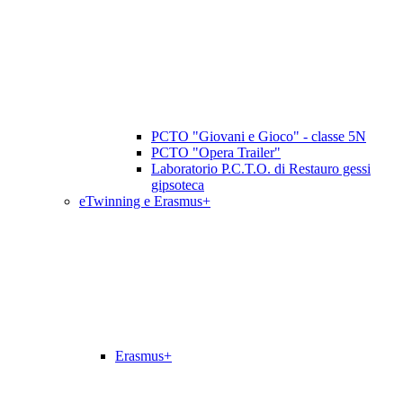
PCTO "Giovani e Gioco" - classe 5N
PCTO "Opera Trailer"
Laboratorio P.C.T.O. di Restauro gessi
gipsoteca
eTwinning e Erasmus+
Erasmus+