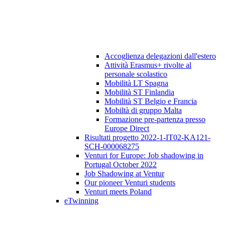
Accoglienza delegazioni dall'estero
Attività Erasmus+ rivolte al
personale scolastico
Mobilità LT Spagna
Mobilità ST Finlandia
Mobilità ST Belgio e Francia
Mobiltà di gruppo Malta
Formazione pre-partenza presso
Europe Direct
Risultati progetto 2022-1-IT02-KA121-
SCH-000068275
Venturi for Europe: Job shadowing in
Portugal October 2022
Job Shadowing at Ventur
Our pioneer Venturi students
Venturi meets Poland
eTwinning