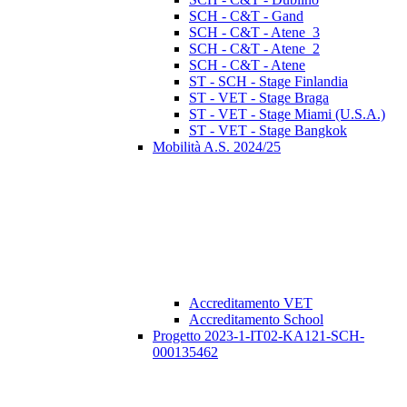
SCH - C&T - Gand
SCH - C&T - Atene_3
SCH - C&T - Atene_2
SCH - C&T - Atene
ST - SCH - Stage Finlandia
ST - VET - Stage Braga
ST - VET - Stage Miami (U.S.A.)
ST - VET - Stage Bangkok
Mobilità A.S. 2024/25
Accreditamento VET
Accreditamento School
Progetto 2023-1-IT02-KA121-SCH-
000135462