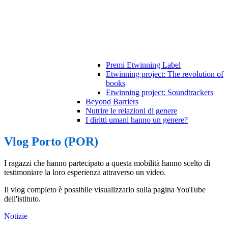
Premi Etwinning Label
Etwinning project: The revolution of
books
Etwinning project: Soundtrackers
Beyond Barriers
Nutrire le relazioni di genere
I diritti umani hanno un genere?
Vlog Porto (POR)
I ragazzi che hanno partecipato a questa mobilità hanno scelto di
testimoniare la loro esperienza attraverso un video.
Il vlog completo è possibile visualizzarlo sulla pagina YouTube
dell'istituto.
Notizie