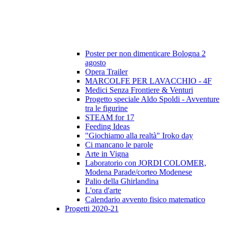
Poster per non dimenticare Bologna 2
agosto
Opera Trailer
MARCOLFE PER LAVACCHIO - 4F
Medici Senza Frontiere & Venturi
Progetto speciale Aldo Spoldi - Avventure
tra le figurine
STEAM for 17
Feeding Ideas
"Giochiamo alla realtà" Iroko day
Ci mancano le parole
Arte in Vigna
Laboratorio con JORDI COLOMER,
Modena Parade/corteo Modenese
Palio della Ghirlandina
L'ora d'arte
Calendario avvento fisico matematico
Progetti 2020-21