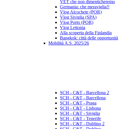
VET che non dimenticheremo
Germania: che meraviglia!!
Vlog Alcochete (POR)
Vlog Siviglia (SPA)
Vlog Porto (POR)
Vlog Lettonia
Alla scoperta della Finlandia
Bangkok: città delle opportunità
Mobilità A.S. 2025/26
SCH - C&T - Barcellona 2
SCH - C&T - Barcellona
SCH - C&T - Praga
SCH - C&T - Lisbona
SCH - C&T - Siviglia
SCH - C&T - Tenerife
SCH - C&T - Dublino 2
SCH - C&T - Dublino