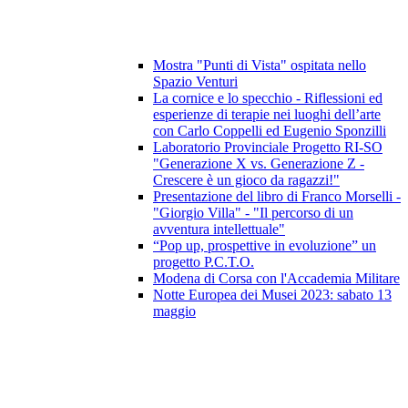
Mostra "Punti di Vista" ospitata nello
Spazio Venturi
La cornice e lo specchio - Riflessioni ed
esperienze di terapie nei luoghi dell’arte
con Carlo Coppelli ed Eugenio Sponzilli
Laboratorio Provinciale Progetto RI-SO
"Generazione X vs. Generazione Z -
Crescere è un gioco da ragazzi!"
Presentazione del libro di Franco Morselli -
"Giorgio Villa" - "Il percorso di un
avventura intellettuale"
“Pop up, prospettive in evoluzione” un
progetto P.C.T.O.
Modena di Corsa con l'Accademia Militare
Notte Europea dei Musei 2023: sabato 13
maggio