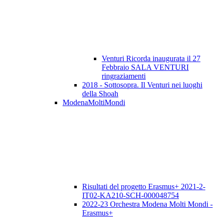
Venturi Ricorda inaugurata il 27
Febbraio SALA VENTURI
ringraziamenti
2018 - Sottosopra. Il Venturi nei luoghi
della Shoah
ModenaMoltiMondi
Risultati del progetto Erasmus+ 2021-2-
IT02-KA210-SCH-000048754
2022-23 Orchestra Modena Molti Mondi -
Erasmus+