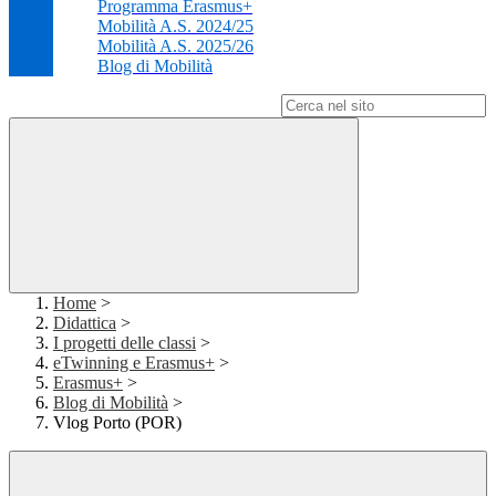
Programma Erasmus+
Mobilità A.S. 2024/25
Mobilità A.S. 2025/26
Blog di Mobilità
Campo di ricerca per le pagine del sito
Home
>
Didattica
>
I progetti delle classi
>
eTwinning e Erasmus+
>
Erasmus+
>
Blog di Mobilità
>
Vlog Porto (POR)