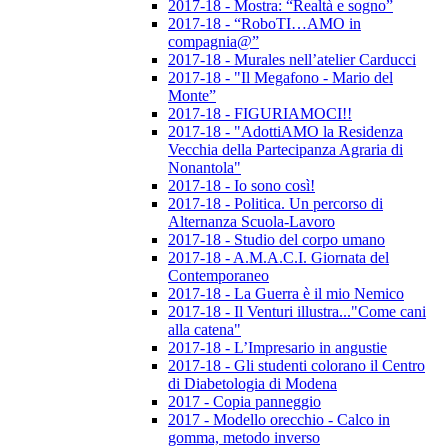
2017-18 - Mostra: “Realtà e sogno”
2017-18 - “RoboTI…AMO in
compagnia@”
2017-18 - Murales nell’atelier Carducci
2017-18 - "Il Megafono - Mario del
Monte”
2017-18 - FIGURIAMOCI!!
2017-18 - "AdottiAMO la Residenza
Vecchia della Partecipanza Agraria di
Nonantola"
2017-18 - Io sono così!
2017-18 - Politica. Un percorso di
Alternanza Scuola-Lavoro
2017-18 - Studio del corpo umano
2017-18 - A.M.A.C.I. Giornata del
Contemporaneo
2017-18 - La Guerra è il mio Nemico
2017-18 - Il Venturi illustra..."Come cani
alla catena"
2017-18 - L’Impresario in angustie
2017-18 - Gli studenti colorano il Centro
di Diabetologia di Modena
2017 - Copia panneggio
2017 - Modello orecchio - Calco in
gomma, metodo inverso