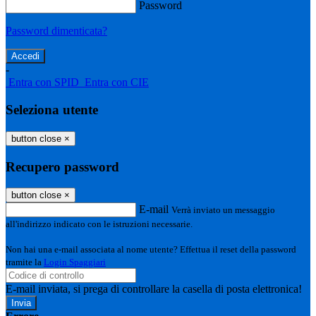
Password
Password dimenticata?
-
Entra con SPID
Entra con CIE
Seleziona utente
button close
×
Recupero password
button close
×
E-mail
Verrà inviato un messaggio
all'indirizzo indicato con le istruzioni necessarie.
Non hai una e-mail associata al nome utente? Effettua il reset della password
tramite la
Login Spaggiari
E-mail inviata, si prega di controllare la casella di posta elettronica!