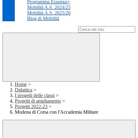
Programma Erasmus+
Mobilità A.S. 2024/25
Mobilità A.S. 2025/26
Blog di Mobilità
Campo di ricerca per le pagine del sito
Home
>
Didattica
>
I progetti delle classi
>
Progetti di ampliamento
>
Progetti 2022-23
>
Modena di Corsa con l'Accademia Militare