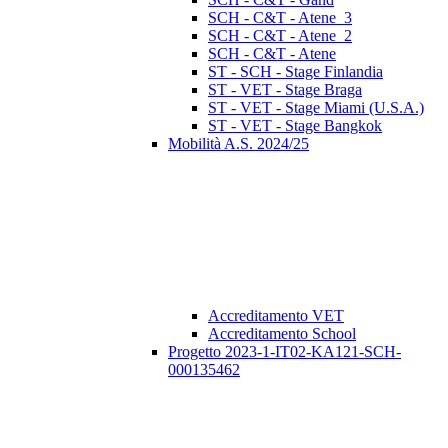
SCH - C&T - Atene_3
SCH - C&T - Atene_2
SCH - C&T - Atene
ST - SCH - Stage Finlandia
ST - VET - Stage Braga
ST - VET - Stage Miami (U.S.A.)
ST - VET - Stage Bangkok
Mobilità A.S. 2024/25
Accreditamento VET
Accreditamento School
Progetto 2023-1-IT02-KA121-SCH-
000135462