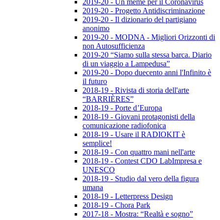
2019-20 - Un meme per il Coronavirus
2019-20 - Progetto Antidiscriminazione
2019-20 - Il dizionario del partigiano
anonimo
2019-20 - MODNA - Migliori Orizzonti di
non Autosufficienza
2019-20 “Siamo sulla stessa barca. Diario
di un viaggio a Lampedusa”
2019-20 - Dopo duecento anni l'Infinito è
il futuro
2018-19 - Rivista di storia dell'arte
“BARRIÈRES”
2018-19 - Porte d’Europa
2018-19 - Giovani protagonisti della
comunicazione radiofonica
2018-19 - Usare il RADIOKIT è
semplice!
2018-19 - Con quattro mani nell'arte
2018-19 - Contest CDO LabImpresa e
UNESCO
2018-19 - Studio dal vero della figura
umana
2018-19 - Letterpress Design
2018-19 - Chora Park
2017-18 - Mostra: “Realtà e sogno”