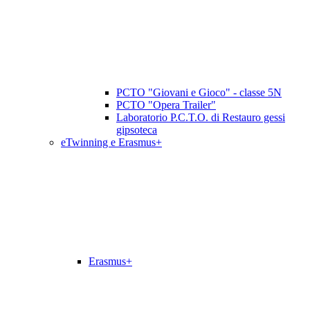
PCTO "Giovani e Gioco" - classe 5N
PCTO "Opera Trailer"
Laboratorio P.C.T.O. di Restauro gessi
gipsoteca
eTwinning e Erasmus+
Erasmus+