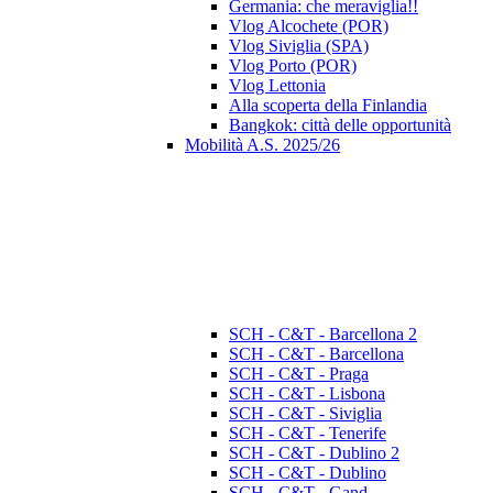
Germania: che meraviglia!!
Vlog Alcochete (POR)
Vlog Siviglia (SPA)
Vlog Porto (POR)
Vlog Lettonia
Alla scoperta della Finlandia
Bangkok: città delle opportunità
Mobilità A.S. 2025/26
SCH - C&T - Barcellona 2
SCH - C&T - Barcellona
SCH - C&T - Praga
SCH - C&T - Lisbona
SCH - C&T - Siviglia
SCH - C&T - Tenerife
SCH - C&T - Dublino 2
SCH - C&T - Dublino
SCH - C&T - Gand