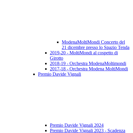
ModenaMoltiMondi Concerto del
21 dicembre presso lo Spazio Tenda
2019-20 - MoltiMondi al cospetto di
Girotto
2018-19 - Orchestra ModenaMoltimondi
2017-18 - Orchestra Modena MoltiMondi
Premio Davide Vignali
Premio Davide Vignali 2024
Premio Davide Vignali 2023 - Scadenza