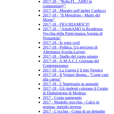
2017-18 - “RoboTI…AMO in
compagnia@”
2017-18 - Murales nell’atelier Carducci
2017-18 - "Il Megafono - Mario del
Monte”
2017-18 - FIGURIAMOCI!!
2017-18 - "AdottiAMO la Residenza
Vecchia della Partecipanza Agraria di
Nonantola"
2017-18 - Io sono così!
2017-18 - Politica. Un percorso di
Alternanza Scuola-Lavoro
2017-18 - Studio del corpo umano
2017-18 - A.M.A.C.I. Giornata del
Contemporaneo
2017-18 - La Guerra è il mio Nemico
2017-18 - Il Venturi illustra..."Come cani
alla catena"
2017-18 - L’Impresario in angustie
2017-18 - Gli studenti colorano il Centro
di Diabetologia di Modena
2017 - Copia panneggio
2017 - Modello orecchio - Calco in
gomma, metodo inverso
2017 - L'occhio - Copia di un dettaglio