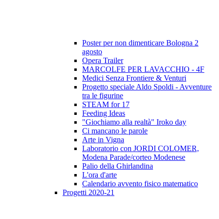
Poster per non dimenticare Bologna 2
agosto
Opera Trailer
MARCOLFE PER LAVACCHIO - 4F
Medici Senza Frontiere & Venturi
Progetto speciale Aldo Spoldi - Avventure
tra le figurine
STEAM for 17
Feeding Ideas
"Giochiamo alla realtà" Iroko day
Ci mancano le parole
Arte in Vigna
Laboratorio con JORDI COLOMER,
Modena Parade/corteo Modenese
Palio della Ghirlandina
L'ora d'arte
Calendario avvento fisico matematico
Progetti 2020-21