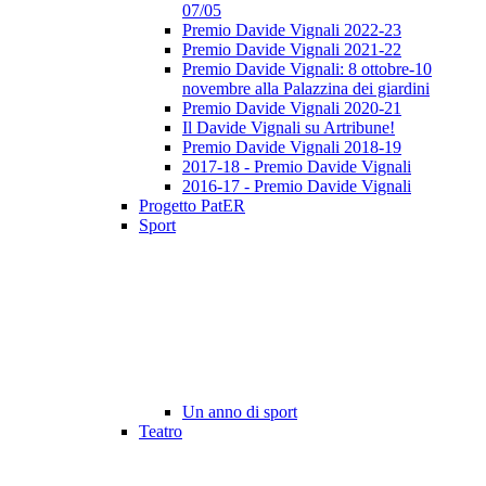
07/05
Premio Davide Vignali 2022-23
Premio Davide Vignali 2021-22
Premio Davide Vignali: 8 ottobre-10
novembre alla Palazzina dei giardini
Premio Davide Vignali 2020-21
Il Davide Vignali su Artribune!
Premio Davide Vignali 2018-19
2017-18 - Premio Davide Vignali
2016-17 - Premio Davide Vignali
Progetto PatER
Sport
Un anno di sport
Teatro