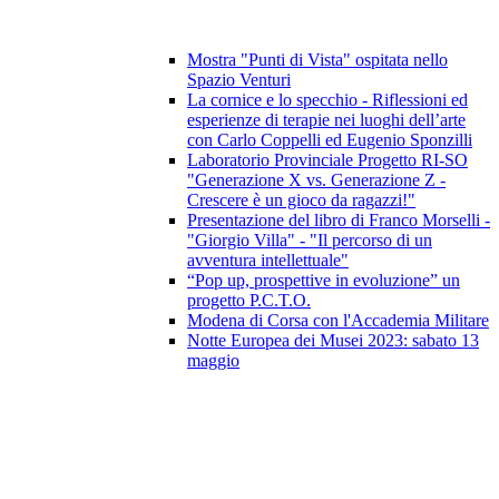
Mostra "Punti di Vista" ospitata nello
Spazio Venturi
La cornice e lo specchio - Riflessioni ed
esperienze di terapie nei luoghi dell’arte
con Carlo Coppelli ed Eugenio Sponzilli
Laboratorio Provinciale Progetto RI-SO
"Generazione X vs. Generazione Z -
Crescere è un gioco da ragazzi!"
Presentazione del libro di Franco Morselli -
"Giorgio Villa" - "Il percorso di un
avventura intellettuale"
“Pop up, prospettive in evoluzione” un
progetto P.C.T.O.
Modena di Corsa con l'Accademia Militare
Notte Europea dei Musei 2023: sabato 13
maggio