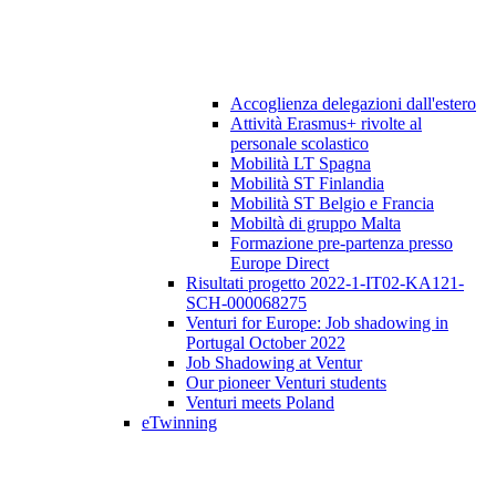
Accoglienza delegazioni dall'estero
Attività Erasmus+ rivolte al
personale scolastico
Mobilità LT Spagna
Mobilità ST Finlandia
Mobilità ST Belgio e Francia
Mobiltà di gruppo Malta
Formazione pre-partenza presso
Europe Direct
Risultati progetto 2022-1-IT02-KA121-
SCH-000068275
Venturi for Europe: Job shadowing in
Portugal October 2022
Job Shadowing at Ventur
Our pioneer Venturi students
Venturi meets Poland
eTwinning