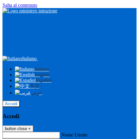
Salta al contenuto
Italiano
Italiano
English
Español
中文
عربى
Accedi
Accedi
button close
×
Nome Utente