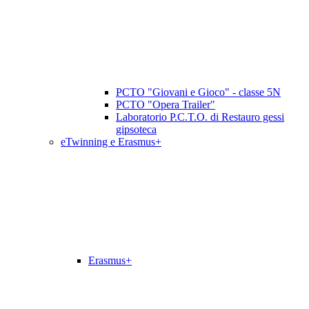
PCTO "Giovani e Gioco" - classe 5N
PCTO "Opera Trailer"
Laboratorio P.C.T.O. di Restauro gessi
gipsoteca
eTwinning e Erasmus+
Erasmus+