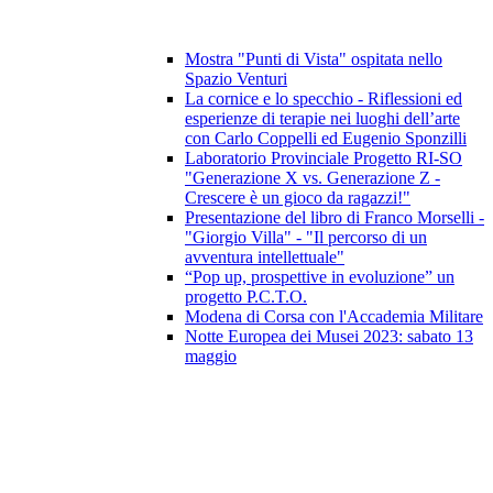
Mostra "Punti di Vista" ospitata nello
Spazio Venturi
La cornice e lo specchio - Riflessioni ed
esperienze di terapie nei luoghi dell’arte
con Carlo Coppelli ed Eugenio Sponzilli
Laboratorio Provinciale Progetto RI-SO
"Generazione X vs. Generazione Z -
Crescere è un gioco da ragazzi!"
Presentazione del libro di Franco Morselli -
"Giorgio Villa" - "Il percorso di un
avventura intellettuale"
“Pop up, prospettive in evoluzione” un
progetto P.C.T.O.
Modena di Corsa con l'Accademia Militare
Notte Europea dei Musei 2023: sabato 13
maggio