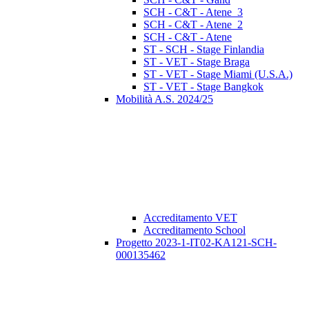
SCH - C&T - Atene_3
SCH - C&T - Atene_2
SCH - C&T - Atene
ST - SCH - Stage Finlandia
ST - VET - Stage Braga
ST - VET - Stage Miami (U.S.A.)
ST - VET - Stage Bangkok
Mobilità A.S. 2024/25
Accreditamento VET
Accreditamento School
Progetto 2023-1-IT02-KA121-SCH-
000135462