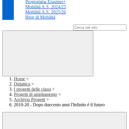
Programma Erasmus+
Mobilità A.S. 2024/25
Mobilità A.S. 2025/26
Blog di Mobilità
Campo di ricerca per le pagine del sito
Home
>
Didattica
>
I progetti delle classi
>
Progetti di ampliamento
>
Archivio Progetti
>
2019-20 - Dopo duecento anni l'Infinito è il futuro