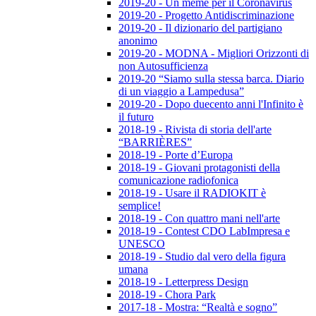
2019-20 - Un meme per il Coronavirus
2019-20 - Progetto Antidiscriminazione
2019-20 - Il dizionario del partigiano
anonimo
2019-20 - MODNA - Migliori Orizzonti di
non Autosufficienza
2019-20 “Siamo sulla stessa barca. Diario
di un viaggio a Lampedusa”
2019-20 - Dopo duecento anni l'Infinito è
il futuro
2018-19 - Rivista di storia dell'arte
“BARRIÈRES”
2018-19 - Porte d’Europa
2018-19 - Giovani protagonisti della
comunicazione radiofonica
2018-19 - Usare il RADIOKIT è
semplice!
2018-19 - Con quattro mani nell'arte
2018-19 - Contest CDO LabImpresa e
UNESCO
2018-19 - Studio dal vero della figura
umana
2018-19 - Letterpress Design
2018-19 - Chora Park
2017-18 - Mostra: “Realtà e sogno”