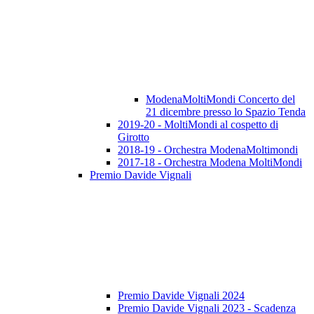
ModenaMoltiMondi Concerto del
21 dicembre presso lo Spazio Tenda
2019-20 - MoltiMondi al cospetto di
Girotto
2018-19 - Orchestra ModenaMoltimondi
2017-18 - Orchestra Modena MoltiMondi
Premio Davide Vignali
Premio Davide Vignali 2024
Premio Davide Vignali 2023 - Scadenza