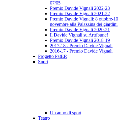
07/05
Premio Davide Vignali 2022-23
Premio Davide Vignali 2021-22
Premio Davide Vignali: 8 ottobre-10
novembre alla Palazzina dei giardini
Premio Davide Vignali 2020-21
Il Davide Vignali su Artribune!
Premio Davide Vignali 2018-19
2017-18 - Premio Davide Vignali
2016-17 - Premio Davide Vignali
Progetto PatER
Sport
Un anno di sport
Teatro