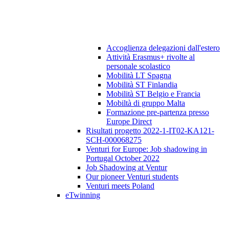
Accoglienza delegazioni dall'estero
Attività Erasmus+ rivolte al
personale scolastico
Mobilità LT Spagna
Mobilità ST Finlandia
Mobilità ST Belgio e Francia
Mobiltà di gruppo Malta
Formazione pre-partenza presso
Europe Direct
Risultati progetto 2022-1-IT02-KA121-
SCH-000068275
Venturi for Europe: Job shadowing in
Portugal October 2022
Job Shadowing at Ventur
Our pioneer Venturi students
Venturi meets Poland
eTwinning