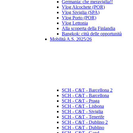
Germania: che meraviglia!!
Vlog Alcochete (POR)
Vlog Siviglia (SPA)
Vlog Porto (POR)
Vlog Lettonia
Alla scoperta della Finlandia
Bangkok: città delle opportunità
Mobilità A.S. 2025/26
SCH - C&T - Barcellona 2
SCH - C&T - Barcellona
SCH - C&T - Praga
SCH - C&T - Lisbona
SCH - C&T - Siviglia
SCH - C&T - Tenerife
SCH - C&T - Dublino 2
SCH - C&T - Dublino
SCH - C&T - Gand