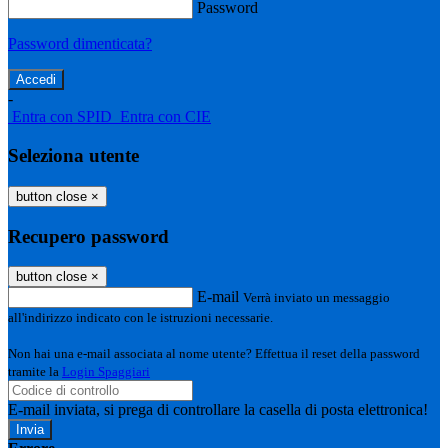
Password
Password dimenticata?
-
Entra con SPID
Entra con CIE
Seleziona utente
button close
×
Recupero password
button close
×
E-mail
Verrà inviato un messaggio
all'indirizzo indicato con le istruzioni necessarie.
Non hai una e-mail associata al nome utente? Effettua il reset della password
tramite la
Login Spaggiari
E-mail inviata, si prega di controllare la casella di posta elettronica!