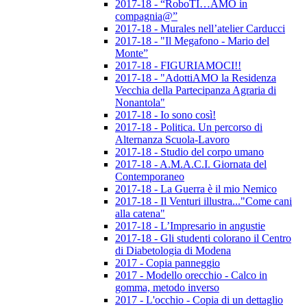
2017-18 - “RoboTI…AMO in
compagnia@”
2017-18 - Murales nell’atelier Carducci
2017-18 - "Il Megafono - Mario del
Monte”
2017-18 - FIGURIAMOCI!!
2017-18 - "AdottiAMO la Residenza
Vecchia della Partecipanza Agraria di
Nonantola"
2017-18 - Io sono così!
2017-18 - Politica. Un percorso di
Alternanza Scuola-Lavoro
2017-18 - Studio del corpo umano
2017-18 - A.M.A.C.I. Giornata del
Contemporaneo
2017-18 - La Guerra è il mio Nemico
2017-18 - Il Venturi illustra..."Come cani
alla catena"
2017-18 - L’Impresario in angustie
2017-18 - Gli studenti colorano il Centro
di Diabetologia di Modena
2017 - Copia panneggio
2017 - Modello orecchio - Calco in
gomma, metodo inverso
2017 - L'occhio - Copia di un dettaglio