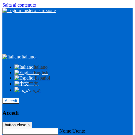
Salta al contenuto
Italiano
Italiano
English
Español
中文
عربى
Accedi
Accedi
button close
×
Nome Utente