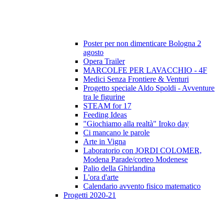
Poster per non dimenticare Bologna 2
agosto
Opera Trailer
MARCOLFE PER LAVACCHIO - 4F
Medici Senza Frontiere & Venturi
Progetto speciale Aldo Spoldi - Avventure
tra le figurine
STEAM for 17
Feeding Ideas
"Giochiamo alla realtà" Iroko day
Ci mancano le parole
Arte in Vigna
Laboratorio con JORDI COLOMER,
Modena Parade/corteo Modenese
Palio della Ghirlandina
L'ora d'arte
Calendario avvento fisico matematico
Progetti 2020-21