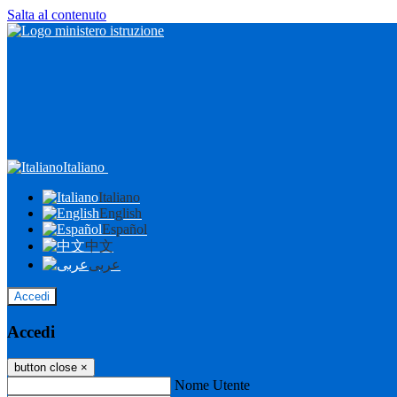
Salta al contenuto
Italiano
Italiano
English
Español
中文
عربى
Accedi
Accedi
button close
×
Nome Utente