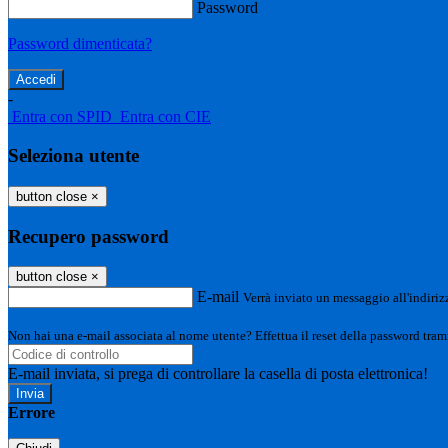
Password
Password dimenticata?
-
Entra con SPID
Entra con CIE
Seleziona utente
button close
×
Recupero password
button close
×
E-mail
Verrà inviato un messaggio all'indirizz
Non hai una e-mail associata al nome utente? Effettua il reset della password tram
E-mail inviata, si prega di controllare la casella di posta elettronica!
Errore