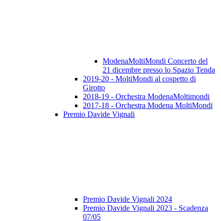
ModenaMoltiMondi Concerto del
21 dicembre presso lo Spazio Tenda
2019-20 - MoltiMondi al cospetto di
Girotto
2018-19 - Orchestra ModenaMoltimondi
2017-18 - Orchestra Modena MoltiMondi
Premio Davide Vignali
Premio Davide Vignali 2024
Premio Davide Vignali 2023 - Scadenza
07/05