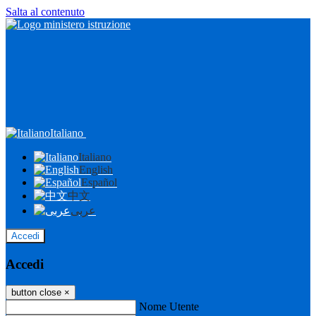
Salta al contenuto
Italiano
Italiano
English
Español
中文
عربى
Accedi
Accedi
button close
×
Nome Utente