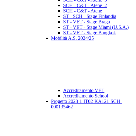
SCH - C&T - Atene_2
SCH - C&T - Atene
ST - SCH - Stage Finlandia
ST - VET - Stage Braga
ST - VET - Stage Miami (U.S.A.)
ST - VET - Stage Bangkok
Mobilità A.S. 2024/25
Accreditamento VET
Accreditamento School
Progetto 2023-1-IT02-KA121-SCH-
000135462