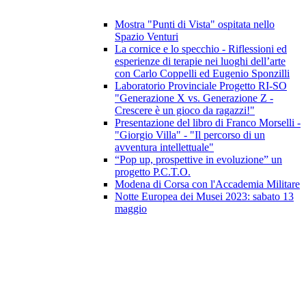
Mostra "Punti di Vista" ospitata nello
Spazio Venturi
La cornice e lo specchio - Riflessioni ed
esperienze di terapie nei luoghi dell’arte
con Carlo Coppelli ed Eugenio Sponzilli
Laboratorio Provinciale Progetto RI-SO
"Generazione X vs. Generazione Z -
Crescere è un gioco da ragazzi!"
Presentazione del libro di Franco Morselli -
"Giorgio Villa" - "Il percorso di un
avventura intellettuale"
“Pop up, prospettive in evoluzione” un
progetto P.C.T.O.
Modena di Corsa con l'Accademia Militare
Notte Europea dei Musei 2023: sabato 13
maggio