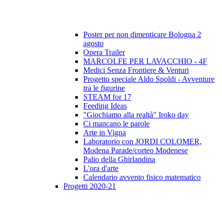
Poster per non dimenticare Bologna 2
agosto
Opera Trailer
MARCOLFE PER LAVACCHIO - 4F
Medici Senza Frontiere & Venturi
Progetto speciale Aldo Spoldi - Avventure
tra le figurine
STEAM for 17
Feeding Ideas
"Giochiamo alla realtà" Iroko day
Ci mancano le parole
Arte in Vigna
Laboratorio con JORDI COLOMER,
Modena Parade/corteo Modenese
Palio della Ghirlandina
L'ora d'arte
Calendario avvento fisico matematico
Progetti 2020-21