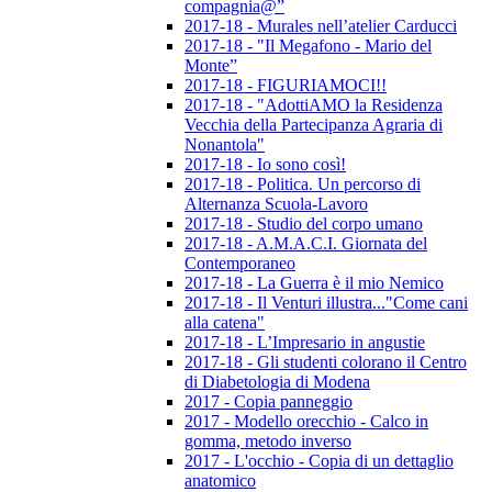
compagnia@”
2017-18 - Murales nell’atelier Carducci
2017-18 - "Il Megafono - Mario del
Monte”
2017-18 - FIGURIAMOCI!!
2017-18 - "AdottiAMO la Residenza
Vecchia della Partecipanza Agraria di
Nonantola"
2017-18 - Io sono così!
2017-18 - Politica. Un percorso di
Alternanza Scuola-Lavoro
2017-18 - Studio del corpo umano
2017-18 - A.M.A.C.I. Giornata del
Contemporaneo
2017-18 - La Guerra è il mio Nemico
2017-18 - Il Venturi illustra..."Come cani
alla catena"
2017-18 - L’Impresario in angustie
2017-18 - Gli studenti colorano il Centro
di Diabetologia di Modena
2017 - Copia panneggio
2017 - Modello orecchio - Calco in
gomma, metodo inverso
2017 - L'occhio - Copia di un dettaglio
anatomico