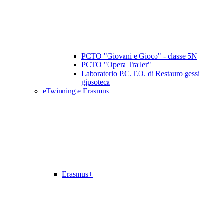
PCTO "Giovani e Gioco" - classe 5N
PCTO "Opera Trailer"
Laboratorio P.C.T.O. di Restauro gessi
gipsoteca
eTwinning e Erasmus+
Erasmus+