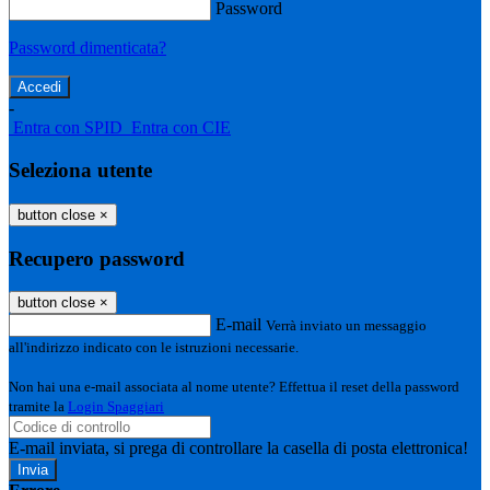
Password
Password dimenticata?
-
Entra con SPID
Entra con CIE
Seleziona utente
button close
×
Recupero password
button close
×
E-mail
Verrà inviato un messaggio
all'indirizzo indicato con le istruzioni necessarie.
Non hai una e-mail associata al nome utente? Effettua il reset della password
tramite la
Login Spaggiari
E-mail inviata, si prega di controllare la casella di posta elettronica!