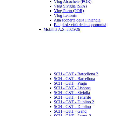
Vlog Alcochete (POR)
Vlog Siviglia (SPA)
Vlog Porto (POR)
Vlog Lettonia
Alla scoperta della Finlandia
Bangkok: città delle opportunità
Mobilità A.S. 2025/26
SCH - C&T - Barcellona 2
SCH - C&T - Barcellona
SCH - C&T - Praga
SCH - C&T - Lisbona
SCH - C&T - Siviglia
SCH - C&T - Tenerife
SCH - C&T - Dublino 2
SCH - C&T - Dublino
SCH - C&T - Gand
SCH - C&T - Atene_3