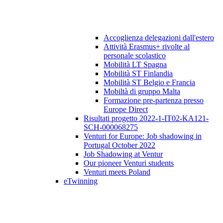
Accoglienza delegazioni dall'estero
Attività Erasmus+ rivolte al
personale scolastico
Mobilità LT Spagna
Mobilità ST Finlandia
Mobilità ST Belgio e Francia
Mobiltà di gruppo Malta
Formazione pre-partenza presso
Europe Direct
Risultati progetto 2022-1-IT02-KA121-
SCH-000068275
Venturi for Europe: Job shadowing in
Portugal October 2022
Job Shadowing at Ventur
Our pioneer Venturi students
Venturi meets Poland
eTwinning