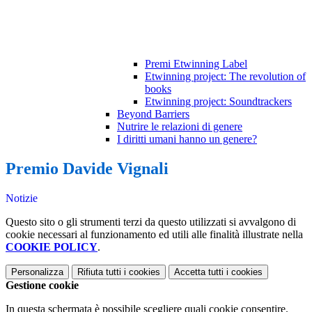
Premi Etwinning Label
Etwinning project: The revolution of
books
Etwinning project: Soundtrackers
Beyond Barriers
Nutrire le relazioni di genere
I diritti umani hanno un genere?
Premio Davide Vignali
Notizie
Questo sito o gli strumenti terzi da questo utilizzati si avvalgono di
cookie necessari al funzionamento ed utili alle finalità illustrate nella
COOKIE POLICY
.
Personalizza
Rifiuta tutti
i cookies
Accetta tutti
i cookies
Gestione cookie
In questa schermata è possibile scegliere quali cookie consentire.