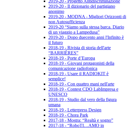
2019-20 - Progetto Antidiscriminazione
2019-20 - Il dizionario del partigiano
anonimo
2019-20 - MODNA - Migliori Orizzonti di
non Autosufficienza
2019-20 “Siamo sulla stessa barca. Diario
di un viaggio a Lampedusa”
2019-20 - Dopo duecento anni l'Infinito è
il futuro
2018-19 - Rivista di storia dell'arte
“BARRIÈRES”
2018-19 - Porte d’Europa
2018-19 - Giovani protagonisti della
comunicazione radiofonica
2018-19 - Usare il RADIOKIT è
semplice!
2018-19 - Con quattro mani nell'arte
2018-19 - Contest CDO LabImpresa e
UNESCO
2018-19 - Studio dal vero della figura
umana
2018-19 - Letterpress Design
2018-19 - Chora Park
2017-18 - Mostra: “Realtà e sogno”
2017-18 - “RoboTI…AMO in