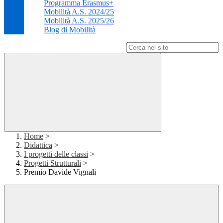
Programma Erasmus+
Mobilità A.S. 2024/25
Mobilità A.S. 2025/26
Blog di Mobilità
Campo di ricerca per le pagine del sito
Home
>
Didattica
>
I progetti delle classi
>
Progetti Strutturali
>
Premio Davide Vignali