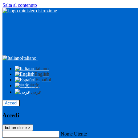
Salta al contenuto
Italiano
Italiano
English
Español
中文
عربى
Accedi
Accedi
button close
×
Nome Utente