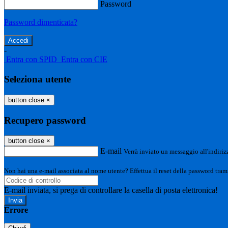
Password
Password dimenticata?
-
Entra con SPID
Entra con CIE
Seleziona utente
button close
×
Recupero password
button close
×
E-mail
Verrà inviato un messaggio all'indirizz
Non hai una e-mail associata al nome utente? Effettua il reset della password tram
E-mail inviata, si prega di controllare la casella di posta elettronica!
Errore