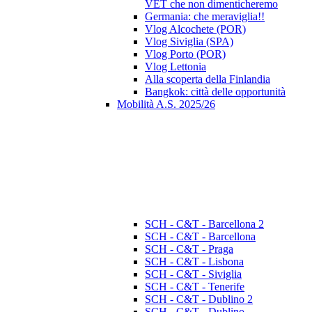
VET che non dimenticheremo
Germania: che meraviglia!!
Vlog Alcochete (POR)
Vlog Siviglia (SPA)
Vlog Porto (POR)
Vlog Lettonia
Alla scoperta della Finlandia
Bangkok: città delle opportunità
Mobilità A.S. 2025/26
SCH - C&T - Barcellona 2
SCH - C&T - Barcellona
SCH - C&T - Praga
SCH - C&T - Lisbona
SCH - C&T - Siviglia
SCH - C&T - Tenerife
SCH - C&T - Dublino 2
SCH - C&T - Dublino