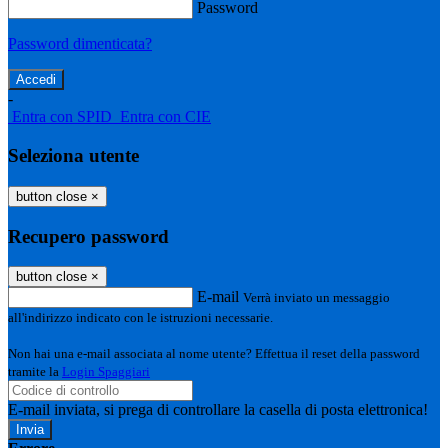
Password
Password dimenticata?
-
Entra con SPID
Entra con CIE
Seleziona utente
button close
×
Recupero password
button close
×
E-mail
Verrà inviato un messaggio
all'indirizzo indicato con le istruzioni necessarie.
Non hai una e-mail associata al nome utente? Effettua il reset della password
tramite la
Login Spaggiari
E-mail inviata, si prega di controllare la casella di posta elettronica!