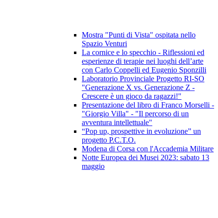
Mostra "Punti di Vista" ospitata nello
Spazio Venturi
La cornice e lo specchio - Riflessioni ed
esperienze di terapie nei luoghi dell’arte
con Carlo Coppelli ed Eugenio Sponzilli
Laboratorio Provinciale Progetto RI-SO
"Generazione X vs. Generazione Z -
Crescere è un gioco da ragazzi!"
Presentazione del libro di Franco Morselli -
"Giorgio Villa" - "Il percorso di un
avventura intellettuale"
“Pop up, prospettive in evoluzione” un
progetto P.C.T.O.
Modena di Corsa con l'Accademia Militare
Notte Europea dei Musei 2023: sabato 13
maggio