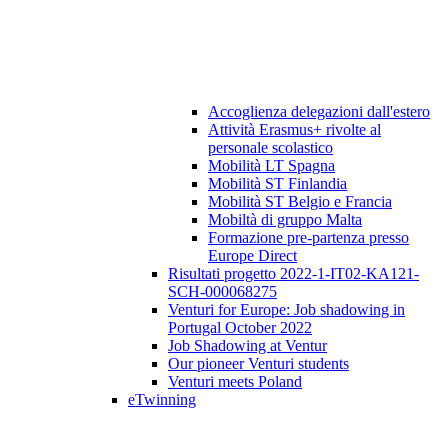
Accoglienza delegazioni dall'estero
Attività Erasmus+ rivolte al
personale scolastico
Mobilità LT Spagna
Mobilità ST Finlandia
Mobilità ST Belgio e Francia
Mobiltà di gruppo Malta
Formazione pre-partenza presso
Europe Direct
Risultati progetto 2022-1-IT02-KA121-
SCH-000068275
Venturi for Europe: Job shadowing in
Portugal October 2022
Job Shadowing at Ventur
Our pioneer Venturi students
Venturi meets Poland
eTwinning