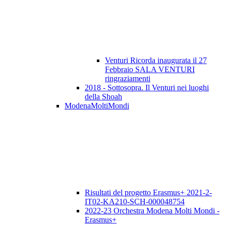
Venturi Ricorda inaugurata il 27
Febbraio SALA VENTURI
ringraziamenti
2018 - Sottosopra. Il Venturi nei luoghi
della Shoah
ModenaMoltiMondi
Risultati del progetto Erasmus+ 2021-2-
IT02-KA210-SCH-000048754
2022-23 Orchestra Modena Molti Mondi -
Erasmus+