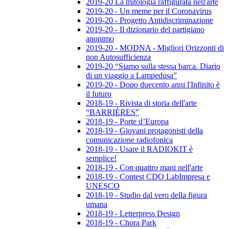
2019-20 La mitologia raffigurata nell'arte
2019-20 - Un meme per il Coronavirus
2019-20 - Progetto Antidiscriminazione
2019-20 - Il dizionario del partigiano
anonimo
2019-20 - MODNA - Migliori Orizzonti di
non Autosufficienza
2019-20 “Siamo sulla stessa barca. Diario
di un viaggio a Lampedusa”
2019-20 - Dopo duecento anni l'Infinito è
il futuro
2018-19 - Rivista di storia dell'arte
“BARRIÈRES”
2018-19 - Porte d’Europa
2018-19 - Giovani protagonisti della
comunicazione radiofonica
2018-19 - Usare il RADIOKIT è
semplice!
2018-19 - Con quattro mani nell'arte
2018-19 - Contest CDO LabImpresa e
UNESCO
2018-19 - Studio dal vero della figura
umana
2018-19 - Letterpress Design
2018-19 - Chora Park