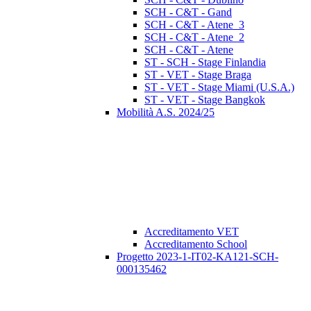
SCH - C&T - Gand
SCH - C&T - Atene_3
SCH - C&T - Atene_2
SCH - C&T - Atene
ST - SCH - Stage Finlandia
ST - VET - Stage Braga
ST - VET - Stage Miami (U.S.A.)
ST - VET - Stage Bangkok
Mobilità A.S. 2024/25
Accreditamento VET
Accreditamento School
Progetto 2023-1-IT02-KA121-SCH-
000135462