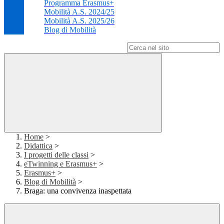
Programma Erasmus+
Mobilità A.S. 2024/25
Mobilità A.S. 2025/26
Blog di Mobilità
Campo di ricerca per le pagine del sito
Home
>
Didattica
>
I progetti delle classi
>
eTwinning e Erasmus+
>
Erasmus+
>
Blog di Mobilità
>
Braga: una convivenza inaspettata