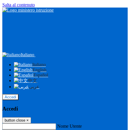
Salta al contenuto
Italiano
Italiano
English
Español
中文
عربى
Accedi
Accedi
button close
×
Nome Utente