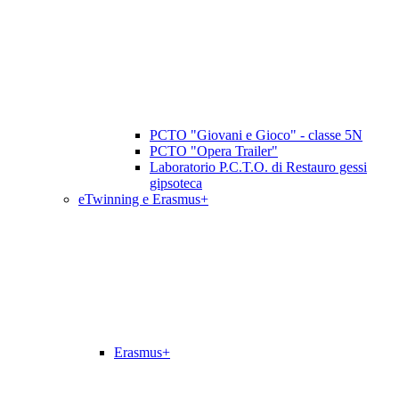
PCTO "Giovani e Gioco" - classe 5N
PCTO "Opera Trailer"
Laboratorio P.C.T.O. di Restauro gessi
gipsoteca
eTwinning e Erasmus+
Erasmus+