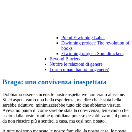
Premi Etwinning Label
Etwinning project: The revolution of
books
Etwinning project: Soundtrackers
Beyond Barriers
Nutrire le relazioni di genere
I diritti umani hanno un genere?
Braga: una convivenza inaspettata
Dobbiamo essere sincere: le nostre aspettative non erano altissime.
Sì, ci aspettavamo una bella esperienza, ma dire che è stata bella
sarebbe riduttivo, minimizzerebbe tutto ciò che abbiamo vissuto.
Avevamo paura di come sarebbe stata la convivenza, temevamo che
uscire dalla nostra routine quotidiana potesse destabilizzarci al punto
da non riuscire più a sentirci a casa, ma così non è stato.
A tutte noi sono mancate le nostre famiglie, la nostra casa, le nostre