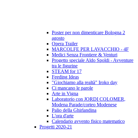
Poster per non dimenticare Bologna 2
agosto
Opera Trailer
MARCOLFE PER LAVACCHIO - 4F
Medici Senza Frontiere & Venturi
Progetto speciale Aldo Spoldi - Avventure
tra le figurine
STEAM for 17
Feeding Ideas
"Giochiamo alla realtà" Iroko day
Ci mancano le parole
Arte in Vigna
Laboratorio con JORDI COLOMER,
Modena Parade/corteo Modenese
Palio della Ghirlandina
L'ora d'arte
Calendario avvento fisico matematico
Progetti 2020-21