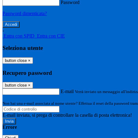
Password
Password dimenticata?
-
Entra con SPID
Entra con CIE
Seleziona utente
button close
×
Recupero password
button close
×
E-mail
Verrà inviato un messaggio all'indirizz
Non hai una e-mail associata al nome utente? Effettua il reset della password tram
E-mail inviata, si prega di controllare la casella di posta elettronica!
Errore