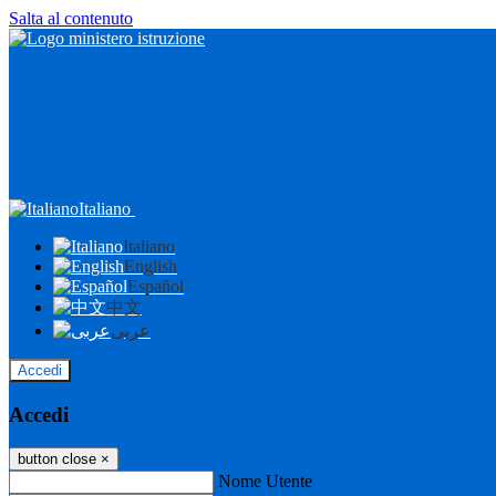
Salta al contenuto
Italiano
Italiano
English
Español
中文
عربى
Accedi
Accedi
button close
×
Nome Utente