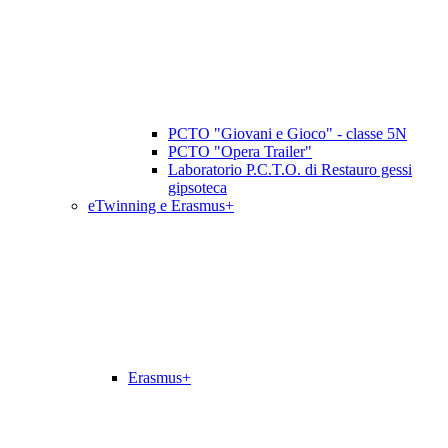
PCTO "Giovani e Gioco" - classe 5N
PCTO "Opera Trailer"
Laboratorio P.C.T.O. di Restauro gessi
gipsoteca
eTwinning e Erasmus+
Erasmus+