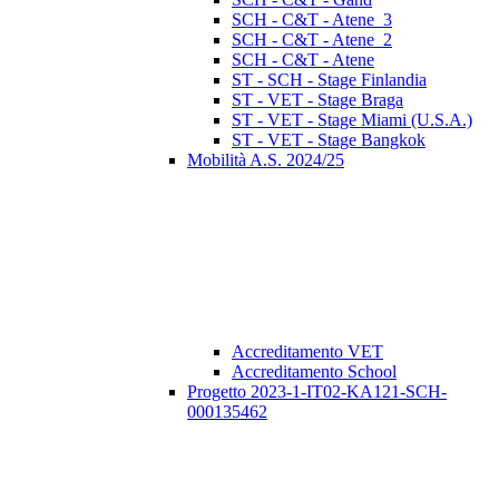
SCH - C&T - Atene_3
SCH - C&T - Atene_2
SCH - C&T - Atene
ST - SCH - Stage Finlandia
ST - VET - Stage Braga
ST - VET - Stage Miami (U.S.A.)
ST - VET - Stage Bangkok
Mobilità A.S. 2024/25
Accreditamento VET
Accreditamento School
Progetto 2023-1-IT02-KA121-SCH-
000135462