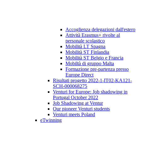
Accoglienza delegazioni dall'estero
Attività Erasmus+ rivolte al
personale scolastico
Mobilità LT Spagna
Mobilità ST Finlandia
Mobilità ST Belgio e Francia
Mobiltà di gruppo Malta
Formazione pre-partenza presso
Europe Direct
Risultati progetto 2022-1-IT02-KA121-
SCH-000068275
Venturi for Europe: Job shadowing in
Portugal October 2022
Job Shadowing at Ventur
Our pioneer Venturi students
Venturi meets Poland
eTwinning