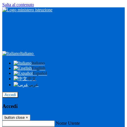
Salta al contenuto
Italiano
Italiano
English
Español
中文
عربى
Accedi
Accedi
button close
×
Nome Utente