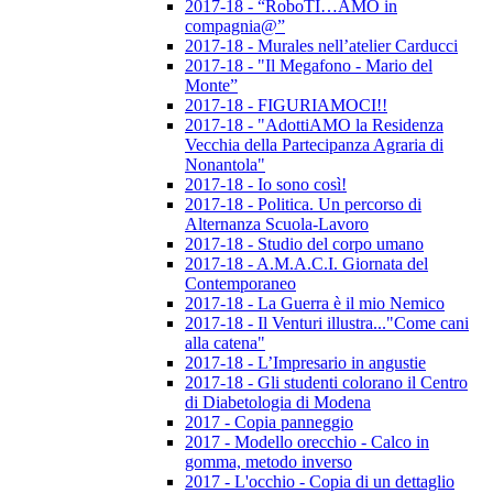
2017-18 - “RoboTI…AMO in
compagnia@”
2017-18 - Murales nell’atelier Carducci
2017-18 - "Il Megafono - Mario del
Monte”
2017-18 - FIGURIAMOCI!!
2017-18 - "AdottiAMO la Residenza
Vecchia della Partecipanza Agraria di
Nonantola"
2017-18 - Io sono così!
2017-18 - Politica. Un percorso di
Alternanza Scuola-Lavoro
2017-18 - Studio del corpo umano
2017-18 - A.M.A.C.I. Giornata del
Contemporaneo
2017-18 - La Guerra è il mio Nemico
2017-18 - Il Venturi illustra..."Come cani
alla catena"
2017-18 - L’Impresario in angustie
2017-18 - Gli studenti colorano il Centro
di Diabetologia di Modena
2017 - Copia panneggio
2017 - Modello orecchio - Calco in
gomma, metodo inverso
2017 - L'occhio - Copia di un dettaglio