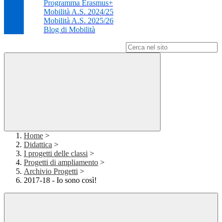
Programma Erasmus+
Mobilità A.S. 2024/25
Mobilità A.S. 2025/26
Blog di Mobilità
Campo di ricerca per le pagine del sito
Home
>
Didattica
>
I progetti delle classi
>
Progetti di ampliamento
>
Archivio Progetti
>
2017-18 - Io sono così!