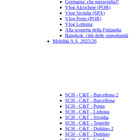
Germania: che meraviglia!!
Vlog Alcochete (POR)
Vlog Siviglia (SPA)
Vlog Porto (POR)
Vlog Lettonia
Alla scoperta della Finlandia
Bangkok: città delle opportunità
Mobilità A.S. 2025/26
SCH - C&T - Barcellona 2
SCH - C&T - Barcellona
SCH - C&T - Praga
SCH - C&T - Lisbona
SCH - C&T - Siviglia
SCH - C&T - Tenerife
SCH - C&T - Dublino 2
SCH - C&T - Dublino
SCH - C&T - Gand