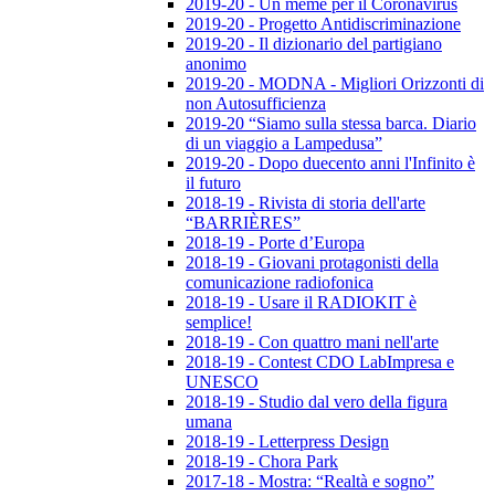
2019-20 - Un meme per il Coronavirus
2019-20 - Progetto Antidiscriminazione
2019-20 - Il dizionario del partigiano
anonimo
2019-20 - MODNA - Migliori Orizzonti di
non Autosufficienza
2019-20 “Siamo sulla stessa barca. Diario
di un viaggio a Lampedusa”
2019-20 - Dopo duecento anni l'Infinito è
il futuro
2018-19 - Rivista di storia dell'arte
“BARRIÈRES”
2018-19 - Porte d’Europa
2018-19 - Giovani protagonisti della
comunicazione radiofonica
2018-19 - Usare il RADIOKIT è
semplice!
2018-19 - Con quattro mani nell'arte
2018-19 - Contest CDO LabImpresa e
UNESCO
2018-19 - Studio dal vero della figura
umana
2018-19 - Letterpress Design
2018-19 - Chora Park
2017-18 - Mostra: “Realtà e sogno”