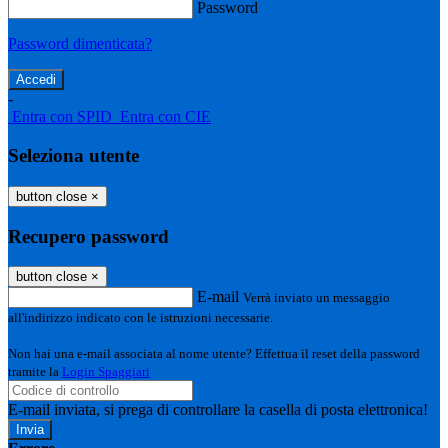
Password
Password dimenticata?
-
Entra con SPID
Entra con CIE
Seleziona utente
button close
×
Recupero password
button close
×
E-mail
Verrà inviato un messaggio
all'indirizzo indicato con le istruzioni necessarie.
Non hai una e-mail associata al nome utente? Effettua il reset della password
tramite la
Login Spaggiari
E-mail inviata, si prega di controllare la casella di posta elettronica!