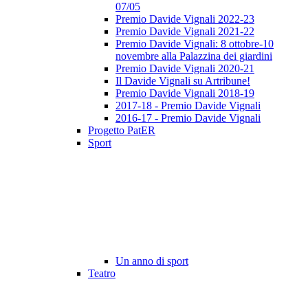
07/05
Premio Davide Vignali 2022-23
Premio Davide Vignali 2021-22
Premio Davide Vignali: 8 ottobre-10
novembre alla Palazzina dei giardini
Premio Davide Vignali 2020-21
Il Davide Vignali su Artribune!
Premio Davide Vignali 2018-19
2017-18 - Premio Davide Vignali
2016-17 - Premio Davide Vignali
Progetto PatER
Sport
Un anno di sport
Teatro