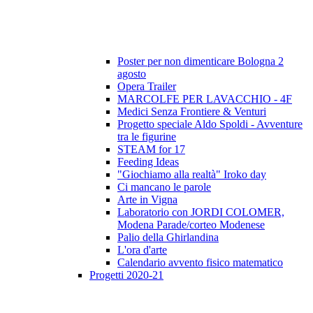
Poster per non dimenticare Bologna 2
agosto
Opera Trailer
MARCOLFE PER LAVACCHIO - 4F
Medici Senza Frontiere & Venturi
Progetto speciale Aldo Spoldi - Avventure
tra le figurine
STEAM for 17
Feeding Ideas
"Giochiamo alla realtà" Iroko day
Ci mancano le parole
Arte in Vigna
Laboratorio con JORDI COLOMER,
Modena Parade/corteo Modenese
Palio della Ghirlandina
L'ora d'arte
Calendario avvento fisico matematico
Progetti 2020-21