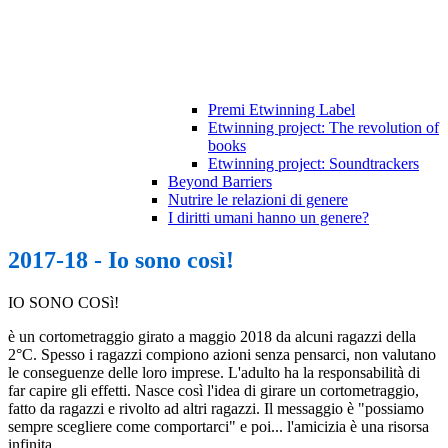
Premi Etwinning Label
Etwinning project: The revolution of
books
Etwinning project: Soundtrackers
Beyond Barriers
Nutrire le relazioni di genere
I diritti umani hanno un genere?
2017-18 - Io sono così!
IO SONO COSì!
è un cortometraggio girato a maggio 2018 da alcuni ragazzi della
2°C. Spesso i ragazzi compiono azioni senza pensarci, non valutano
le conseguenze delle loro imprese. L'adulto ha la responsabilità di
far capire gli effetti. Nasce così l'idea di girare un cortometraggio,
fatto da ragazzi e rivolto ad altri ragazzi. Il messaggio è "possiamo
sempre scegliere come comportarci" e poi... l'amicizia è una risorsa
infinita.