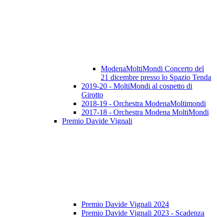
ModenaMoltiMondi Concerto del
21 dicembre presso lo Spazio Tenda
2019-20 - MoltiMondi al cospetto di
Girotto
2018-19 - Orchestra ModenaMoltimondi
2017-18 - Orchestra Modena MoltiMondi
Premio Davide Vignali
Premio Davide Vignali 2024
Premio Davide Vignali 2023 - Scadenza