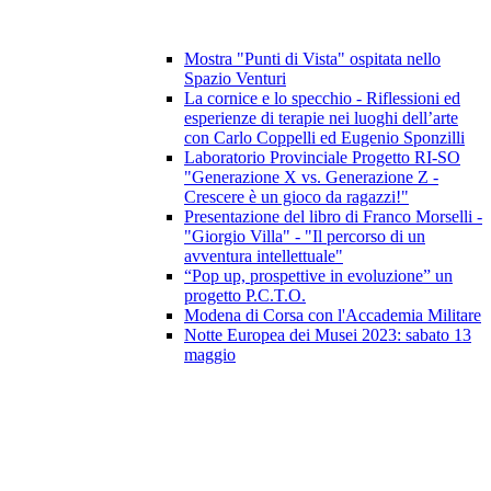
Mostra "Punti di Vista" ospitata nello
Spazio Venturi
La cornice e lo specchio - Riflessioni ed
esperienze di terapie nei luoghi dell’arte
con Carlo Coppelli ed Eugenio Sponzilli
Laboratorio Provinciale Progetto RI-SO
"Generazione X vs. Generazione Z -
Crescere è un gioco da ragazzi!"
Presentazione del libro di Franco Morselli -
"Giorgio Villa" - "Il percorso di un
avventura intellettuale"
“Pop up, prospettive in evoluzione” un
progetto P.C.T.O.
Modena di Corsa con l'Accademia Militare
Notte Europea dei Musei 2023: sabato 13
maggio