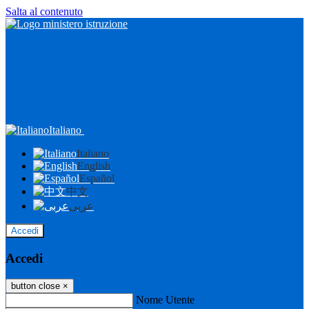
Salta al contenuto
Italiano
Italiano
English
Español
中文
عربى
Accedi
Accedi
button close
×
Nome Utente