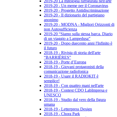
2019-20 La mitologia raffigurata nell'arte
2019-20 - Un meme per il Coronavirus
2019-20 - Progetto Antidiscriminazione
2019-20 - Il dizionario del partigiano
anonimo
2019-20 - MODNA - Migliori Orizzonti di
non Autosufficienza
2019-20 “Siamo sulla stessa barca. Diario
di un viaggio a Lampedusa”
2019-20 - Dopo duecento anni l'Infinito è
il futuro
2018-19 - Rivista di storia dell'arte
“BARRIÈRES”
2018-19 - Porte d’Europa
2018-19 - Giovani protagonisti della
comunicazione radiofonica
2018-19 - Usare il RADIOKIT è
semplice!
2018-19 - Con quattro mani nell'arte
2018-19 - Contest CDO LabImpresa e
UNESCO
2018-19 - Studio dal vero della figura
umana
2018-19 - Letterpress Design
2018-19 - Chora Park