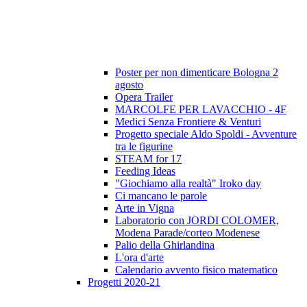
Poster per non dimenticare Bologna 2
agosto
Opera Trailer
MARCOLFE PER LAVACCHIO - 4F
Medici Senza Frontiere & Venturi
Progetto speciale Aldo Spoldi - Avventure
tra le figurine
STEAM for 17
Feeding Ideas
"Giochiamo alla realtà" Iroko day
Ci mancano le parole
Arte in Vigna
Laboratorio con JORDI COLOMER,
Modena Parade/corteo Modenese
Palio della Ghirlandina
L'ora d'arte
Calendario avvento fisico matematico
Progetti 2020-21