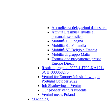
Accoglienza delegazioni dall'estero
Attività Erasmus+ rivolte al
personale scolastico
Mobilità LT Spagna
Mobilità ST Finlandia
Mobilità ST Belgio e Francia
Mobiltà di gruppo Malta
Formazione pre-partenza presso
Europe Direct
Risultati progetto 2022-1-IT02-KA121-
SCH-000068275
Venturi for Europe: Job shadowing in
Portugal October 2022
Job Shadowing at Ventur
Our pioneer Venturi students
Venturi meets Poland
eTwinning