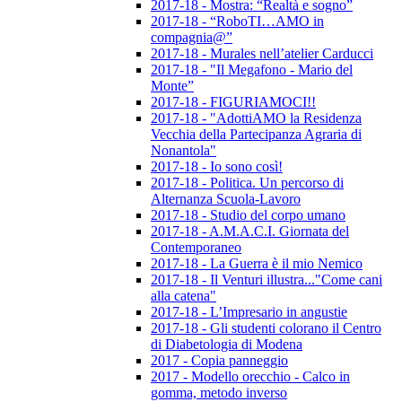
2017-18 - Mostra: “Realtà e sogno”
2017-18 - “RoboTI…AMO in
compagnia@”
2017-18 - Murales nell’atelier Carducci
2017-18 - "Il Megafono - Mario del
Monte”
2017-18 - FIGURIAMOCI!!
2017-18 - "AdottiAMO la Residenza
Vecchia della Partecipanza Agraria di
Nonantola"
2017-18 - Io sono così!
2017-18 - Politica. Un percorso di
Alternanza Scuola-Lavoro
2017-18 - Studio del corpo umano
2017-18 - A.M.A.C.I. Giornata del
Contemporaneo
2017-18 - La Guerra è il mio Nemico
2017-18 - Il Venturi illustra..."Come cani
alla catena"
2017-18 - L’Impresario in angustie
2017-18 - Gli studenti colorano il Centro
di Diabetologia di Modena
2017 - Copia panneggio
2017 - Modello orecchio - Calco in
gomma, metodo inverso