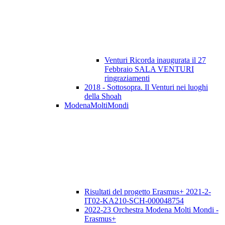
Venturi Ricorda inaugurata il 27
Febbraio SALA VENTURI
ringraziamenti
2018 - Sottosopra. Il Venturi nei luoghi
della Shoah
ModenaMoltiMondi
Risultati del progetto Erasmus+ 2021-2-
IT02-KA210-SCH-000048754
2022-23 Orchestra Modena Molti Mondi -
Erasmus+