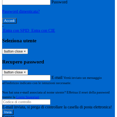
Password
Password dimenticata?
-
Entra con SPID
Entra con CIE
Seleziona utente
button close
×
Recupero password
button close
×
E-mail
Verrà inviato un messaggio
all'indirizzo indicato con le istruzioni necessarie.
Non hai una e-mail associata al nome utente? Effettua il reset della password
tramite la
Login Spaggiari
E-mail inviata, si prega di controllare la casella di posta elettronica!