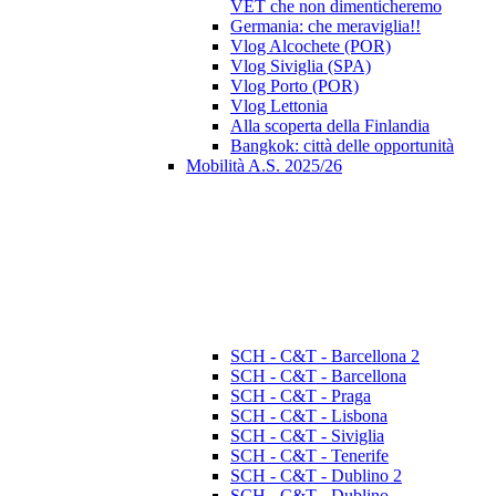
VET che non dimenticheremo
Germania: che meraviglia!!
Vlog Alcochete (POR)
Vlog Siviglia (SPA)
Vlog Porto (POR)
Vlog Lettonia
Alla scoperta della Finlandia
Bangkok: città delle opportunità
Mobilità A.S. 2025/26
SCH - C&T - Barcellona 2
SCH - C&T - Barcellona
SCH - C&T - Praga
SCH - C&T - Lisbona
SCH - C&T - Siviglia
SCH - C&T - Tenerife
SCH - C&T - Dublino 2
SCH - C&T - Dublino