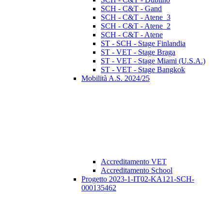
SCH - C&T - Gand
SCH - C&T - Atene_3
SCH - C&T - Atene_2
SCH - C&T - Atene
ST - SCH - Stage Finlandia
ST - VET - Stage Braga
ST - VET - Stage Miami (U.S.A.)
ST - VET - Stage Bangkok
Mobilità A.S. 2024/25
Accreditamento VET
Accreditamento School
Progetto 2023-1-IT02-KA121-SCH-
000135462