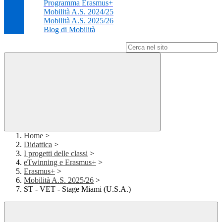
Programma Erasmus+
Mobilità A.S. 2024/25
Mobilità A.S. 2025/26
Blog di Mobilità
Campo di ricerca per le pagine del sito
Home
>
Didattica
>
I progetti delle classi
>
eTwinning e Erasmus+
>
Erasmus+
>
Mobilità A.S. 2025/26
>
ST - VET - Stage Miami (U.S.A.)