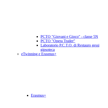
PCTO "Giovani e Gioco" - classe 5N
PCTO "Opera Trailer"
Laboratorio P.C.T.O. di Restauro gessi
gipsoteca
eTwinning e Erasmus+
Erasmus+