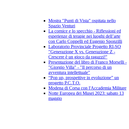
Mostra "Punti di Vista" ospitata nello
Spazio Venturi
La cornice e lo specchio - Riflessioni ed
esperienze di terapie nei luoghi dell’arte
con Carlo Coppelli ed Eugenio Sponzilli
Laboratorio Provinciale Progetto RI-SO
"Generazione X vs. Generazione Z -
Crescere è un gioco da ragazzi!"
Presentazione del libro di Franco Morselli -
"Giorgio Villa" - "Il percorso di un
avventura intellettuale"
“Pop up, prospettive in evoluzione” un
progetto P.C.T.O.
Modena di Corsa con l'Accademia Militare
Notte Europea dei Musei 2023: sabato 13
maggio