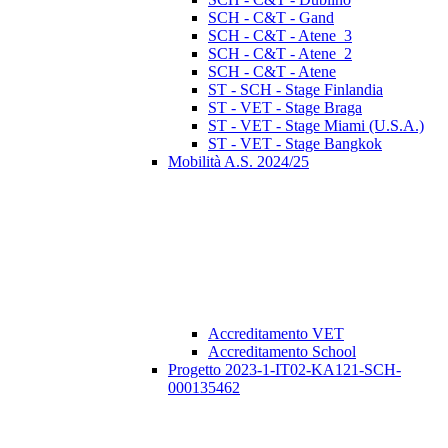
SCH - C&T - Gand
SCH - C&T - Atene_3
SCH - C&T - Atene_2
SCH - C&T - Atene
ST - SCH - Stage Finlandia
ST - VET - Stage Braga
ST - VET - Stage Miami (U.S.A.)
ST - VET - Stage Bangkok
Mobilità A.S. 2024/25
Accreditamento VET
Accreditamento School
Progetto 2023-1-IT02-KA121-SCH-
000135462