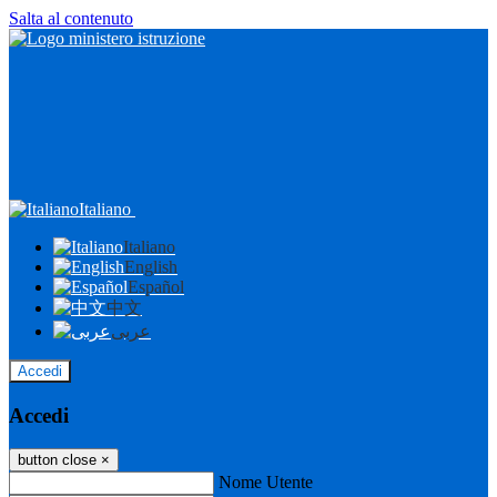
Salta al contenuto
Italiano
Italiano
English
Español
中文
عربى
Accedi
Accedi
button close
×
Nome Utente