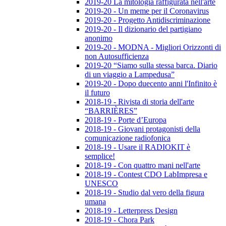
2019-20 La mitologia raffigurata nell'arte
2019-20 - Un meme per il Coronavirus
2019-20 - Progetto Antidiscriminazione
2019-20 - Il dizionario del partigiano
anonimo
2019-20 - MODNA - Migliori Orizzonti di
non Autosufficienza
2019-20 “Siamo sulla stessa barca. Diario
di un viaggio a Lampedusa”
2019-20 - Dopo duecento anni l'Infinito è
il futuro
2018-19 - Rivista di storia dell'arte
“BARRIÈRES”
2018-19 - Porte d’Europa
2018-19 - Giovani protagonisti della
comunicazione radiofonica
2018-19 - Usare il RADIOKIT è
semplice!
2018-19 - Con quattro mani nell'arte
2018-19 - Contest CDO LabImpresa e
UNESCO
2018-19 - Studio dal vero della figura
umana
2018-19 - Letterpress Design
2018-19 - Chora Park