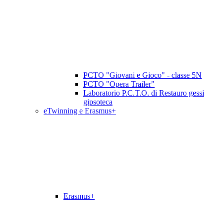
PCTO "Giovani e Gioco" - classe 5N
PCTO "Opera Trailer"
Laboratorio P.C.T.O. di Restauro gessi
gipsoteca
eTwinning e Erasmus+
Erasmus+