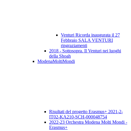
Venturi Ricorda inaugurata il 27
Febbraio SALA VENTURI
ringraziamenti
2018 - Sottosopra. Il Venturi nei luoghi
della Shoah
ModenaMoltiMondi
Risultati del progetto Erasmus+ 2021-2-
IT02-KA210-SCH-000048754
2022-23 Orchestra Modena Molti Mondi -
Erasmus+