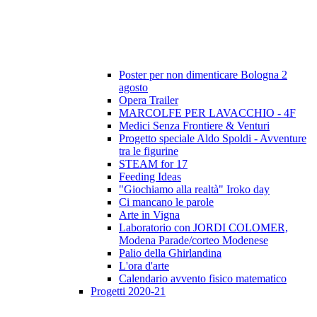
Poster per non dimenticare Bologna 2
agosto
Opera Trailer
MARCOLFE PER LAVACCHIO - 4F
Medici Senza Frontiere & Venturi
Progetto speciale Aldo Spoldi - Avventure
tra le figurine
STEAM for 17
Feeding Ideas
"Giochiamo alla realtà" Iroko day
Ci mancano le parole
Arte in Vigna
Laboratorio con JORDI COLOMER,
Modena Parade/corteo Modenese
Palio della Ghirlandina
L'ora d'arte
Calendario avvento fisico matematico
Progetti 2020-21