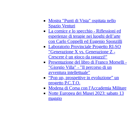
Mostra "Punti di Vista" ospitata nello
Spazio Venturi
La cornice e lo specchio - Riflessioni ed
esperienze di terapie nei luoghi dell’arte
con Carlo Coppelli ed Eugenio Sponzilli
Laboratorio Provinciale Progetto RI-SO
"Generazione X vs. Generazione Z -
Crescere è un gioco da ragazzi!"
Presentazione del libro di Franco Morselli -
"Giorgio Villa" - "Il percorso di un
avventura intellettuale"
“Pop up, prospettive in evoluzione” un
progetto P.C.T.O.
Modena di Corsa con l'Accademia Militare
Notte Europea dei Musei 2023: sabato 13
maggio