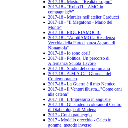
2017-18 - Mostra: “Realtà e sogno”
2017-18 - “RoboTI…AMO in
compagnia@”
2017-18 - Murales nell’atelier Carducci
2017-18 - "Il Megafono - Mario del
Monte”
2017-18 - FIGURIAMOCI!!
2017-18 - "AdottiAMO la Residenza
Vecchia della Partecipanza Agraria di
Nonantola"
2017-18 - Io sono così!
2017-18 - Politica. Un percorso di
Alternanza Scuola-Lavoro
2017-18 - Studio del corpo umano
2017-18 - A.M.A.C.I. Giornata del
Contemporaneo
2017-18 - La Guerra è il mio Nemico
2017-18 - Il Venturi illustra..."Come cani
alla catena"
2017-18 - L’Impresario in angustie
2017-18 - Gli studenti colorano il Centro
di Diabetologia di Modena
2017 - Copia panneggio
2017 - Modello orecchio - Calco in
gomma, metodo inverso