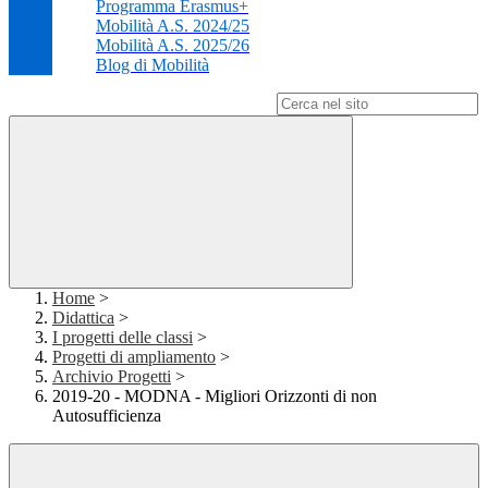
Programma Erasmus+
Mobilità A.S. 2024/25
Mobilità A.S. 2025/26
Blog di Mobilità
Campo di ricerca per le pagine del sito
Home
>
Didattica
>
I progetti delle classi
>
Progetti di ampliamento
>
Archivio Progetti
>
2019-20 - MODNA - Migliori Orizzonti di non
Autosufficienza