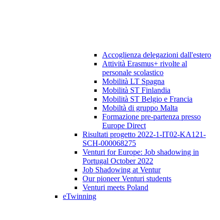
Accoglienza delegazioni dall'estero
Attività Erasmus+ rivolte al
personale scolastico
Mobilità LT Spagna
Mobilità ST Finlandia
Mobilità ST Belgio e Francia
Mobiltà di gruppo Malta
Formazione pre-partenza presso
Europe Direct
Risultati progetto 2022-1-IT02-KA121-
SCH-000068275
Venturi for Europe: Job shadowing in
Portugal October 2022
Job Shadowing at Ventur
Our pioneer Venturi students
Venturi meets Poland
eTwinning