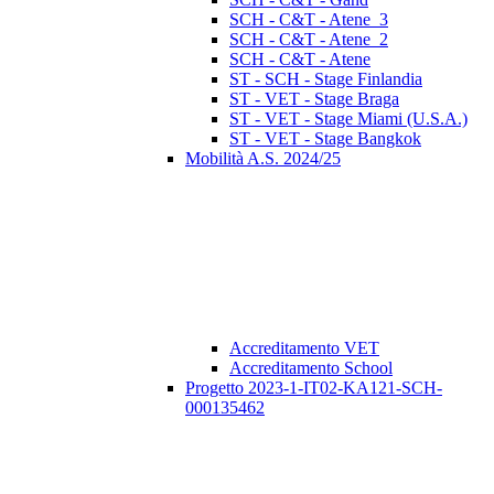
SCH - C&T - Atene_3
SCH - C&T - Atene_2
SCH - C&T - Atene
ST - SCH - Stage Finlandia
ST - VET - Stage Braga
ST - VET - Stage Miami (U.S.A.)
ST - VET - Stage Bangkok
Mobilità A.S. 2024/25
Accreditamento VET
Accreditamento School
Progetto 2023-1-IT02-KA121-SCH-
000135462