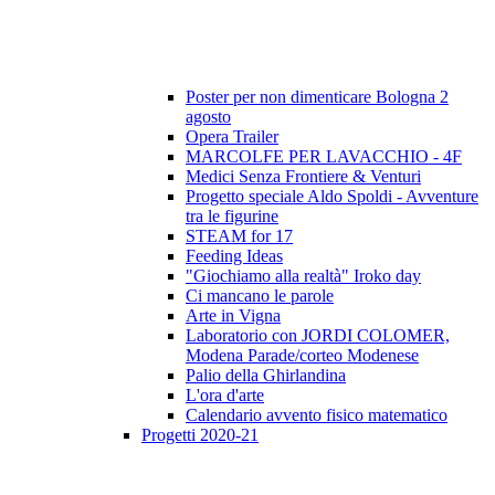
Poster per non dimenticare Bologna 2
agosto
Opera Trailer
MARCOLFE PER LAVACCHIO - 4F
Medici Senza Frontiere & Venturi
Progetto speciale Aldo Spoldi - Avventure
tra le figurine
STEAM for 17
Feeding Ideas
"Giochiamo alla realtà" Iroko day
Ci mancano le parole
Arte in Vigna
Laboratorio con JORDI COLOMER,
Modena Parade/corteo Modenese
Palio della Ghirlandina
L'ora d'arte
Calendario avvento fisico matematico
Progetti 2020-21