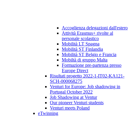
Accoglienza delegazioni dall'estero
Attività Erasmus+ rivolte al
personale scolastico
Mobilità LT Spagna
Mobilità ST Finlandia
Mobilità ST Belgio e Francia
Mobiltà di gruppo Malta
Formazione pre-partenza presso
Europe Direct
Risultati progetto 2022-1-IT02-KA121-
SCH-000068275
Venturi for Europe: Job shadowing in
Portugal October 2022
Job Shadowing at Ventur
Our pioneer Venturi students
Venturi meets Poland
eTwinning