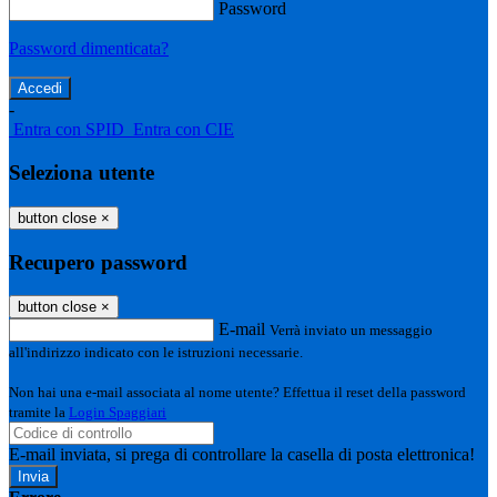
Password
Password dimenticata?
-
Entra con SPID
Entra con CIE
Seleziona utente
button close
×
Recupero password
button close
×
E-mail
Verrà inviato un messaggio
all'indirizzo indicato con le istruzioni necessarie.
Non hai una e-mail associata al nome utente? Effettua il reset della password
tramite la
Login Spaggiari
E-mail inviata, si prega di controllare la casella di posta elettronica!