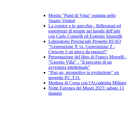
Mostra "Punti di Vista" ospitata nello
Spazio Venturi
La cornice e lo specchio - Riflessioni ed
esperienze di terapie nei luoghi dell’arte
con Carlo Coppelli ed Eugenio Sponzilli
Laboratorio Provinciale Progetto RI-SO
"Generazione X vs. Generazione Z -
Crescere è un gioco da ragazzi!"
Presentazione del libro di Franco Morselli -
"Giorgio Villa" - "Il percorso di un
avventura intellettuale"
“Pop up, prospettive in evoluzione” un
progetto P.C.T.O.
Modena di Corsa con l'Accademia Militare
Notte Europea dei Musei 2023: sabato 13
maggio