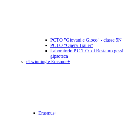
PCTO "Giovani e Gioco" - classe 5N
PCTO "Opera Trailer"
Laboratorio P.C.T.O. di Restauro gessi
gipsoteca
eTwinning e Erasmus+
Erasmus+