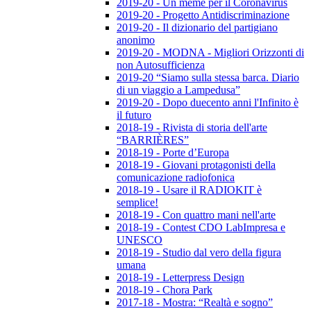
2019-20 - Un meme per il Coronavirus
2019-20 - Progetto Antidiscriminazione
2019-20 - Il dizionario del partigiano
anonimo
2019-20 - MODNA - Migliori Orizzonti di
non Autosufficienza
2019-20 “Siamo sulla stessa barca. Diario
di un viaggio a Lampedusa”
2019-20 - Dopo duecento anni l'Infinito è
il futuro
2018-19 - Rivista di storia dell'arte
“BARRIÈRES”
2018-19 - Porte d’Europa
2018-19 - Giovani protagonisti della
comunicazione radiofonica
2018-19 - Usare il RADIOKIT è
semplice!
2018-19 - Con quattro mani nell'arte
2018-19 - Contest CDO LabImpresa e
UNESCO
2018-19 - Studio dal vero della figura
umana
2018-19 - Letterpress Design
2018-19 - Chora Park
2017-18 - Mostra: “Realtà e sogno”