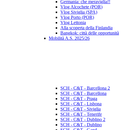
Germania: che meraviglia!!
Vlog Alcochete (POR)
Vlog Siviglia (SPA)
Vlog Porto (POR)
Vlog Lettonia
Alla scoperta della Finlandia
Bangkok: città delle opportunità
Mobilità A.S. 2025/26
SCH - C&T - Barcellona 2
SCH - C&T - Barcellona
SCH - C&T - Praga
SCH - C&T - Lisbona
SCH - C&T - Siviglia
SCH - C&T - Tenerife
SCH - C&T - Dublino 2
SCH - C&T - Dublino
SCH - C&T - Gand