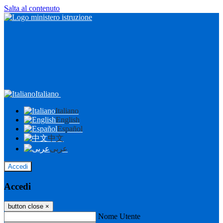
Salta al contenuto
Italiano
Italiano
English
Español
中文
عربى
Accedi
Accedi
button close
×
Nome Utente