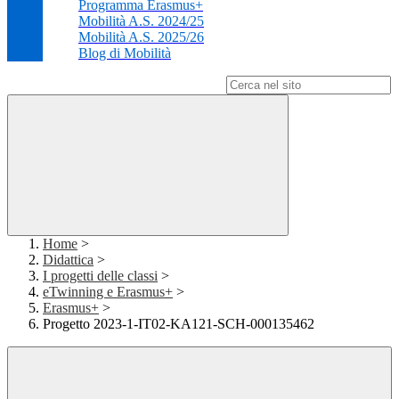
Programma Erasmus+
Mobilità A.S. 2024/25
Mobilità A.S. 2025/26
Blog di Mobilità
Campo di ricerca per le pagine del sito
Home
>
Didattica
>
I progetti delle classi
>
eTwinning e Erasmus+
>
Erasmus+
>
Progetto 2023-1-IT02-KA121-SCH-000135462