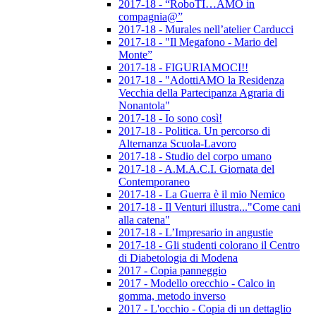
2017-18 - “RoboTI…AMO in
compagnia@”
2017-18 - Murales nell’atelier Carducci
2017-18 - "Il Megafono - Mario del
Monte”
2017-18 - FIGURIAMOCI!!
2017-18 - "AdottiAMO la Residenza
Vecchia della Partecipanza Agraria di
Nonantola"
2017-18 - Io sono così!
2017-18 - Politica. Un percorso di
Alternanza Scuola-Lavoro
2017-18 - Studio del corpo umano
2017-18 - A.M.A.C.I. Giornata del
Contemporaneo
2017-18 - La Guerra è il mio Nemico
2017-18 - Il Venturi illustra..."Come cani
alla catena"
2017-18 - L’Impresario in angustie
2017-18 - Gli studenti colorano il Centro
di Diabetologia di Modena
2017 - Copia panneggio
2017 - Modello orecchio - Calco in
gomma, metodo inverso
2017 - L'occhio - Copia di un dettaglio