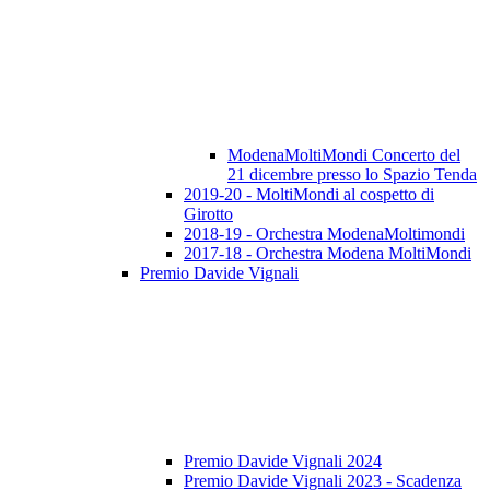
ModenaMoltiMondi Concerto del
21 dicembre presso lo Spazio Tenda
2019-20 - MoltiMondi al cospetto di
Girotto
2018-19 - Orchestra ModenaMoltimondi
2017-18 - Orchestra Modena MoltiMondi
Premio Davide Vignali
Premio Davide Vignali 2024
Premio Davide Vignali 2023 - Scadenza