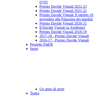
07/05
Premio Davide Vignali 2022-23
Premio Davide Vignali 2021-22
Premio Davide Vignali: 8 ottobre-10
novembre alla Palazzina dei giardini
Premio Davide Vignali 2020-21
Il Davide Vignali su Artribune!
Premio Davide Vignali 2018-19
2017-18 - Premio Davide Vignali
2016-17 - Premio Davide Vignali
Progetto PatER
Sport
Un anno di sport
Teatro