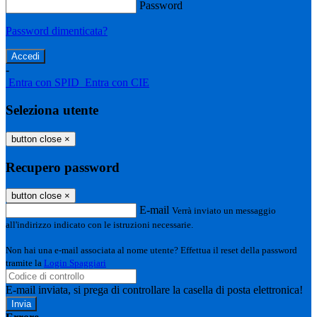
Password
Password dimenticata?
-
Entra con SPID
Entra con CIE
Seleziona utente
button close
×
Recupero password
button close
×
E-mail
Verrà inviato un messaggio
all'indirizzo indicato con le istruzioni necessarie.
Non hai una e-mail associata al nome utente? Effettua il reset della password
tramite la
Login Spaggiari
E-mail inviata, si prega di controllare la casella di posta elettronica!