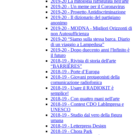
2019-20 La mitologia raffigurata nell'arte
2019-20 - Un meme per il Coronavirus
2019-20 - Progetto Antidiscriminazione
2019-20 - Il dizionario del partigiano
anonimo
2019-20 - MODNA - Migliori Orizzonti di
non Autosufficienza
2019-20 “Siamo sulla stessa barca. Diario
di un viaggio a Lampedusa”
2019-20 - Dopo duecento anni l'Infinito è
il futuro
2018-19 - Rivista di storia dell'arte
“BARRIÈRES”
2018-19 - Porte d’Europa
2018-19 - Giovani protagonisti della
comunicazione radiofonica
2018-19 - Usare il RADIOKIT è
semplice!
2018-19 - Con quattro mani nell'arte
2018-19 - Contest CDO LabImpresa e
UNESCO
2018-19 - Studio dal vero della figura
umana
2018-19 - Letterpress Design
2018-19 - Chora Park