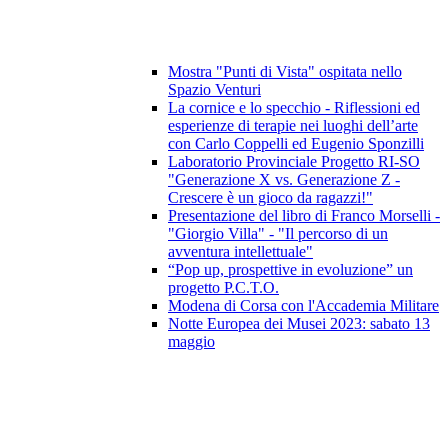
Mostra "Punti di Vista" ospitata nello
Spazio Venturi
La cornice e lo specchio - Riflessioni ed
esperienze di terapie nei luoghi dell’arte
con Carlo Coppelli ed Eugenio Sponzilli
Laboratorio Provinciale Progetto RI-SO
"Generazione X vs. Generazione Z -
Crescere è un gioco da ragazzi!"
Presentazione del libro di Franco Morselli -
"Giorgio Villa" - "Il percorso di un
avventura intellettuale"
“Pop up, prospettive in evoluzione” un
progetto P.C.T.O.
Modena di Corsa con l'Accademia Militare
Notte Europea dei Musei 2023: sabato 13
maggio