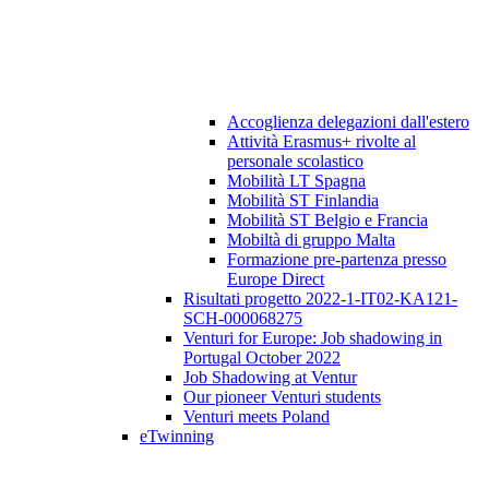
Accoglienza delegazioni dall'estero
Attività Erasmus+ rivolte al
personale scolastico
Mobilità LT Spagna
Mobilità ST Finlandia
Mobilità ST Belgio e Francia
Mobiltà di gruppo Malta
Formazione pre-partenza presso
Europe Direct
Risultati progetto 2022-1-IT02-KA121-
SCH-000068275
Venturi for Europe: Job shadowing in
Portugal October 2022
Job Shadowing at Ventur
Our pioneer Venturi students
Venturi meets Poland
eTwinning