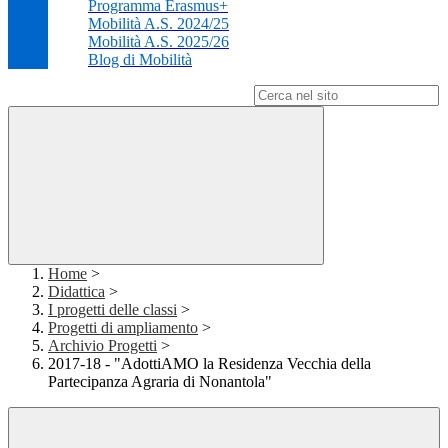
Programma Erasmus+
Mobilità A.S. 2024/25
Mobilità A.S. 2025/26
Blog di Mobilità
Campo di ricerca per le pagine del sito
Home
>
Didattica
>
I progetti delle classi
>
Progetti di ampliamento
>
Archivio Progetti
>
2017-18 - "AdottiAMO la Residenza Vecchia della
Partecipanza Agraria di Nonantola"