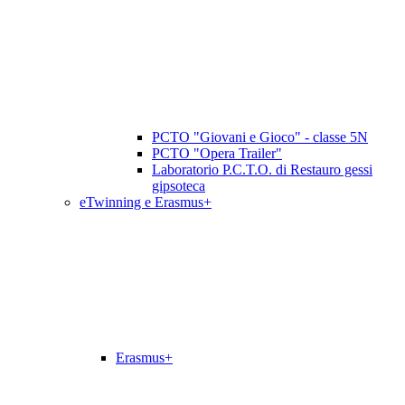
PCTO "Giovani e Gioco" - classe 5N
PCTO "Opera Trailer"
Laboratorio P.C.T.O. di Restauro gessi
gipsoteca
eTwinning e Erasmus+
Erasmus+