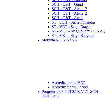
SCH - C&T - Gand
SCH - C&T - Atene_3
SCH - C&T - Atene_2
SCH - C&T - Atene
ST - SCH - Stage Finlandia
ST - VET - Stage Braga
ST - VET - Stage Miami (U.S.A.)
ST - VET - Stage Bangkok
Mobilità A.S. 2024/25
Accreditamento VET
Accreditamento School
Progetto 2023-1-IT02-KA121-SCH-
000135462