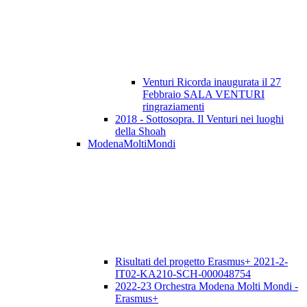
Venturi Ricorda inaugurata il 27
Febbraio SALA VENTURI
ringraziamenti
2018 - Sottosopra. Il Venturi nei luoghi
della Shoah
ModenaMoltiMondi
Risultati del progetto Erasmus+ 2021-2-
IT02-KA210-SCH-000048754
2022-23 Orchestra Modena Molti Mondi -
Erasmus+