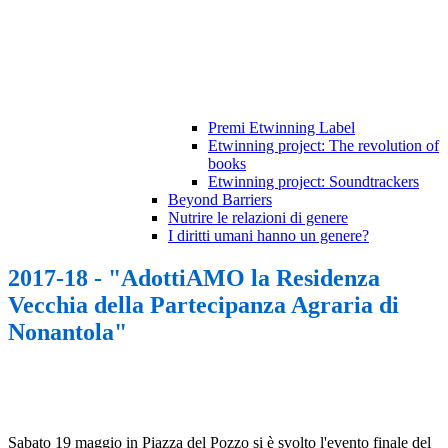
Premi Etwinning Label
Etwinning project: The revolution of
books
Etwinning project: Soundtrackers
Beyond Barriers
Nutrire le relazioni di genere
I diritti umani hanno un genere?
2017-18 - "AdottiAMO la Residenza
Vecchia della Partecipanza Agraria di
Nonantola"
Sabato 19 maggio in Piazza del Pozzo si è svolto l'evento finale del