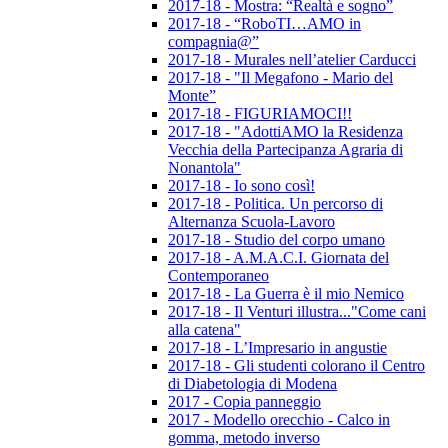
2017-18 - Mostra: “Realtà e sogno”
2017-18 - “RoboTI…AMO in
compagnia@”
2017-18 - Murales nell’atelier Carducci
2017-18 - "Il Megafono - Mario del
Monte”
2017-18 - FIGURIAMOCI!!
2017-18 - "AdottiAMO la Residenza
Vecchia della Partecipanza Agraria di
Nonantola"
2017-18 - Io sono così!
2017-18 - Politica. Un percorso di
Alternanza Scuola-Lavoro
2017-18 - Studio del corpo umano
2017-18 - A.M.A.C.I. Giornata del
Contemporaneo
2017-18 - La Guerra è il mio Nemico
2017-18 - Il Venturi illustra..."Come cani
alla catena"
2017-18 - L’Impresario in angustie
2017-18 - Gli studenti colorano il Centro
di Diabetologia di Modena
2017 - Copia panneggio
2017 - Modello orecchio - Calco in
gomma, metodo inverso