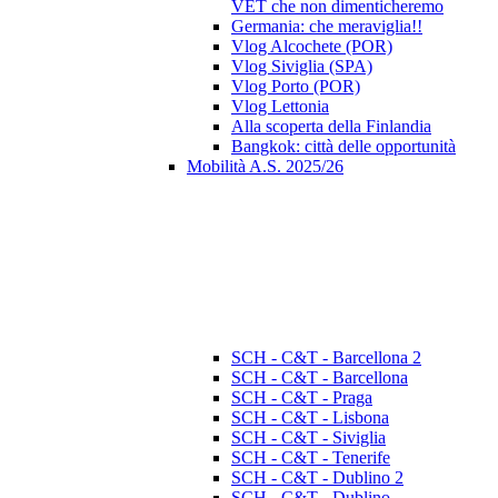
VET che non dimenticheremo
Germania: che meraviglia!!
Vlog Alcochete (POR)
Vlog Siviglia (SPA)
Vlog Porto (POR)
Vlog Lettonia
Alla scoperta della Finlandia
Bangkok: città delle opportunità
Mobilità A.S. 2025/26
SCH - C&T - Barcellona 2
SCH - C&T - Barcellona
SCH - C&T - Praga
SCH - C&T - Lisbona
SCH - C&T - Siviglia
SCH - C&T - Tenerife
SCH - C&T - Dublino 2
SCH - C&T - Dublino