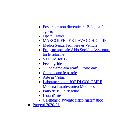
Poster per non dimenticare Bologna 2
agosto
Opera Trailer
MARCOLFE PER LAVACCHIO - 4F
Medici Senza Frontiere & Venturi
Progetto speciale Aldo Spoldi - Avventure
tra le figurine
STEAM for 17
Feeding Ideas
"Giochiamo alla realtà" Iroko day
Ci mancano le parole
Arte in Vigna
Laboratorio con JORDI COLOMER,
Modena Parade/corteo Modenese
Palio della Ghirlandina
L'ora d'arte
Calendario avvento fisico matematico
Progetti 2020-21