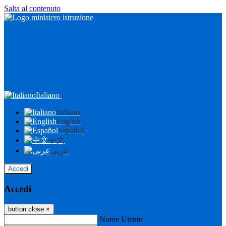
Salta al contenuto
Italiano
Italiano
English
Español
中文
عربى
Accedi
Accedi
button close
×
Nome Utente