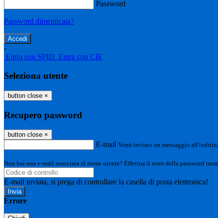
Password
Password dimenticata?
-
Entra con SPID
Entra con CIE
Seleziona utente
button close
×
Recupero password
button close
×
E-mail
Verrà inviato un messaggio all'indirizz
Non hai una e-mail associata al nome utente? Effettua il reset della password tram
E-mail inviata, si prega di controllare la casella di posta elettronica!
Errore