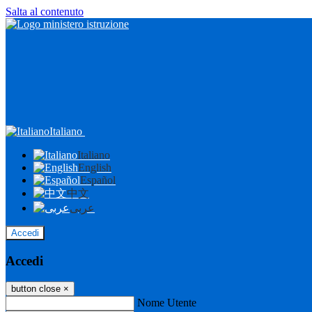
Salta al contenuto
Italiano
Italiano
English
Español
中文
عربى
Accedi
Accedi
button close
×
Nome Utente