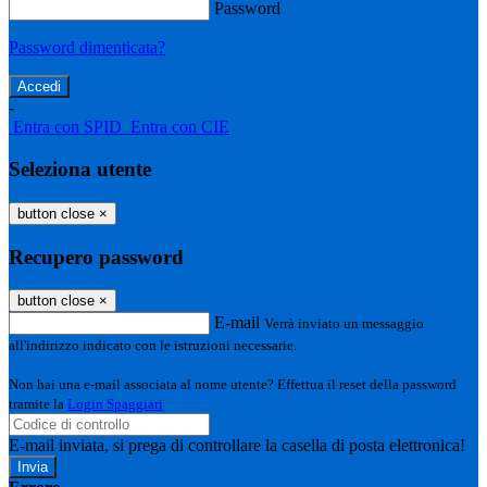
Password
Password dimenticata?
-
Entra con SPID
Entra con CIE
Seleziona utente
button close
×
Recupero password
button close
×
E-mail
Verrà inviato un messaggio
all'indirizzo indicato con le istruzioni necessarie.
Non hai una e-mail associata al nome utente? Effettua il reset della password
tramite la
Login Spaggiari
E-mail inviata, si prega di controllare la casella di posta elettronica!