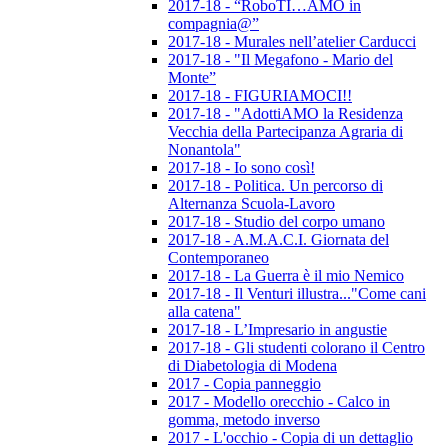
2017-18 - “RoboTI…AMO in
compagnia@”
2017-18 - Murales nell’atelier Carducci
2017-18 - "Il Megafono - Mario del
Monte”
2017-18 - FIGURIAMOCI!!
2017-18 - "AdottiAMO la Residenza
Vecchia della Partecipanza Agraria di
Nonantola"
2017-18 - Io sono così!
2017-18 - Politica. Un percorso di
Alternanza Scuola-Lavoro
2017-18 - Studio del corpo umano
2017-18 - A.M.A.C.I. Giornata del
Contemporaneo
2017-18 - La Guerra è il mio Nemico
2017-18 - Il Venturi illustra..."Come cani
alla catena"
2017-18 - L’Impresario in angustie
2017-18 - Gli studenti colorano il Centro
di Diabetologia di Modena
2017 - Copia panneggio
2017 - Modello orecchio - Calco in
gomma, metodo inverso
2017 - L'occhio - Copia di un dettaglio