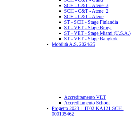
SCH - C&T - Atene_3
SCH - C&T - Atene_2
SCH - C&T - Atene
ST - SCH - Stage Finlandia
ST - VET - Stage Braga
ST - VET - Stage Miami (U.S.A.)
ST - VET - Stage Bangkok
Mobilità A.S. 2024/25
Accreditamento VET
Accreditamento School
Progetto 2023-1-IT02-KA121-SCH-
000135462