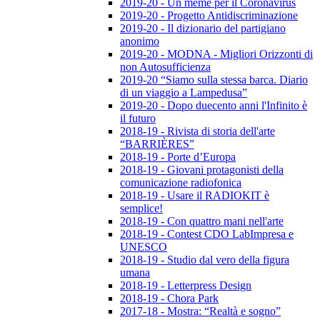
2019-20 - Un meme per il Coronavirus
2019-20 - Progetto Antidiscriminazione
2019-20 - Il dizionario del partigiano
anonimo
2019-20 - MODNA - Migliori Orizzonti di
non Autosufficienza
2019-20 “Siamo sulla stessa barca. Diario
di un viaggio a Lampedusa”
2019-20 - Dopo duecento anni l'Infinito è
il futuro
2018-19 - Rivista di storia dell'arte
“BARRIÈRES”
2018-19 - Porte d’Europa
2018-19 - Giovani protagonisti della
comunicazione radiofonica
2018-19 - Usare il RADIOKIT è
semplice!
2018-19 - Con quattro mani nell'arte
2018-19 - Contest CDO LabImpresa e
UNESCO
2018-19 - Studio dal vero della figura
umana
2018-19 - Letterpress Design
2018-19 - Chora Park
2017-18 - Mostra: “Realtà e sogno”