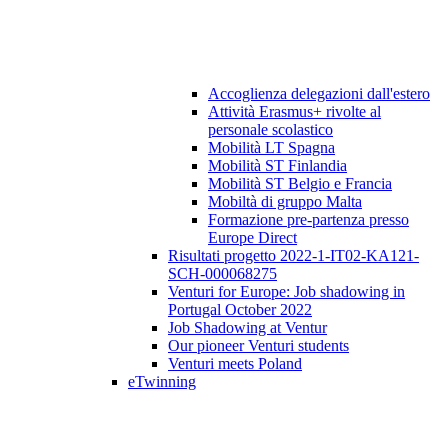
Accoglienza delegazioni dall'estero
Attività Erasmus+ rivolte al
personale scolastico
Mobilità LT Spagna
Mobilità ST Finlandia
Mobilità ST Belgio e Francia
Mobiltà di gruppo Malta
Formazione pre-partenza presso
Europe Direct
Risultati progetto 2022-1-IT02-KA121-
SCH-000068275
Venturi for Europe: Job shadowing in
Portugal October 2022
Job Shadowing at Ventur
Our pioneer Venturi students
Venturi meets Poland
eTwinning