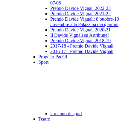
07/05
Premio Davide Vignali 2022-23
Premio Davide Vignali 2021-22
Premio Davide Vignali: 8 ottobre-10
novembre alla Palazzina dei giardini
Premio Davide Vignali 2020-21
Il Davide Vignali su Artribune!
Premio Davide Vignali 2018-19
2017-18 - Premio Davide Vignali
2016-17 - Premio Davide Vignali
Progetto PatER
Sport
Un anno di sport
Teatro