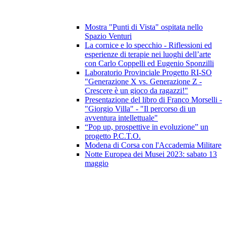
Mostra "Punti di Vista" ospitata nello
Spazio Venturi
La cornice e lo specchio - Riflessioni ed
esperienze di terapie nei luoghi dell’arte
con Carlo Coppelli ed Eugenio Sponzilli
Laboratorio Provinciale Progetto RI-SO
"Generazione X vs. Generazione Z -
Crescere è un gioco da ragazzi!"
Presentazione del libro di Franco Morselli -
"Giorgio Villa" - "Il percorso di un
avventura intellettuale"
“Pop up, prospettive in evoluzione” un
progetto P.C.T.O.
Modena di Corsa con l'Accademia Militare
Notte Europea dei Musei 2023: sabato 13
maggio