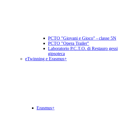
PCTO "Giovani e Gioco" - classe 5N
PCTO "Opera Trailer"
Laboratorio P.C.T.O. di Restauro gessi
gipsoteca
eTwinning e Erasmus+
Erasmus+