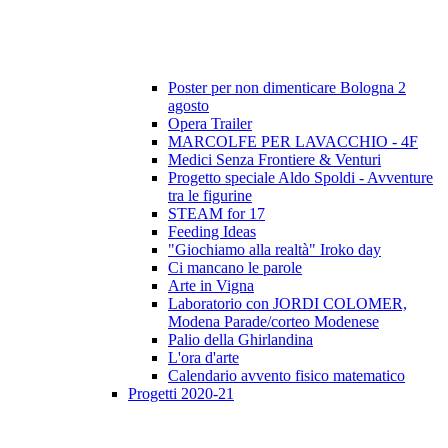
Poster per non dimenticare Bologna 2
agosto
Opera Trailer
MARCOLFE PER LAVACCHIO - 4F
Medici Senza Frontiere & Venturi
Progetto speciale Aldo Spoldi - Avventure
tra le figurine
STEAM for 17
Feeding Ideas
"Giochiamo alla realtà" Iroko day
Ci mancano le parole
Arte in Vigna
Laboratorio con JORDI COLOMER,
Modena Parade/corteo Modenese
Palio della Ghirlandina
L'ora d'arte
Calendario avvento fisico matematico
Progetti 2020-21