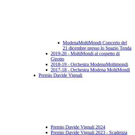
ModenaMoltiMondi Concerto del
21 dicembre presso lo Spazio Tenda
2019-20 - MoltiMondi al cospetto di
Girotto
2018-19 - Orchestra ModenaMoltimondi
2017-18 - Orchestra Modena MoltiMondi
Premio Davide Vignali
Premio Davide Vignali 2024
Premio Davide Vignali 2023 - Scadenza