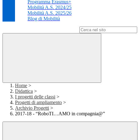
Programma Erasmus+
Mobilità A.S. 2024/25
Mobilità A.S. 2025/26
Blog di Mobilità
Campo di ricerca per le pagine del sito
Home
>
Didattica
>
I progetti delle classi
>
Progetti di ampliamento
>
Archivio Progetti
>
2017-18 - “RoboTI…AMO in compagnia@”