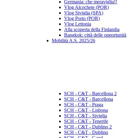
Germania: che meraviglia!!
Vlog Alcochete (POR)
Vlog Siviglia (SPA)
Vlog Porto (POR)
Vlog Lettonia
Alla scoperta della Finlandia
Bangkok: città delle opportunità
Mobilità A.S. 2025/26
SCH - C&T - Barcellona 2
SCH - C&T - Barcellona
SCH - C&T - Praga
SCH - C&T - Lisbona
SCH - C&T - Siviglia
SCH - C&T - Tenerife
SCH - C&T - Dublino 2
SCH - C&T - Dublino
SCH - C&T - Gand