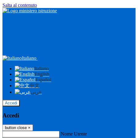
Salta al contenuto
Italiano
Italiano
English
Español
中文
عربى
Accedi
Accedi
button close
×
Nome Utente