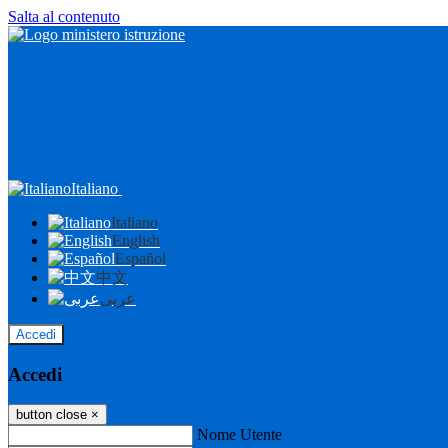
Salta al contenuto
Italiano
Italiano
English
Español
中文
عربى
Accedi
Accedi
button close
×
Nome Utente