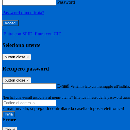
Password
Password dimenticata?
-
Entra con SPID
Entra con CIE
Seleziona utente
button close
×
Recupero password
button close
×
E-mail
Verrà inviato un messaggio all'indirizz
Non hai una e-mail associata al nome utente? Effettua il reset della password tram
E-mail inviata, si prega di controllare la casella di posta elettronica!
Errore