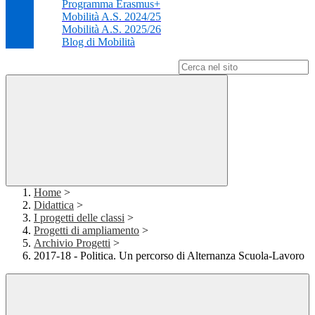
Programma Erasmus+
Mobilità A.S. 2024/25
Mobilità A.S. 2025/26
Blog di Mobilità
Campo di ricerca per le pagine del sito
Home
>
Didattica
>
I progetti delle classi
>
Progetti di ampliamento
>
Archivio Progetti
>
2017-18 - Politica. Un percorso di Alternanza Scuola-Lavoro