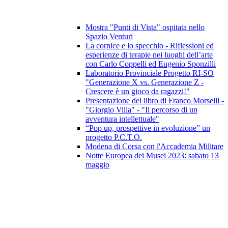
Mostra "Punti di Vista" ospitata nello
Spazio Venturi
La cornice e lo specchio - Riflessioni ed
esperienze di terapie nei luoghi dell’arte
con Carlo Coppelli ed Eugenio Sponzilli
Laboratorio Provinciale Progetto RI-SO
"Generazione X vs. Generazione Z -
Crescere è un gioco da ragazzi!"
Presentazione del libro di Franco Morselli -
"Giorgio Villa" - "Il percorso di un
avventura intellettuale"
“Pop up, prospettive in evoluzione” un
progetto P.C.T.O.
Modena di Corsa con l'Accademia Militare
Notte Europea dei Musei 2023: sabato 13
maggio