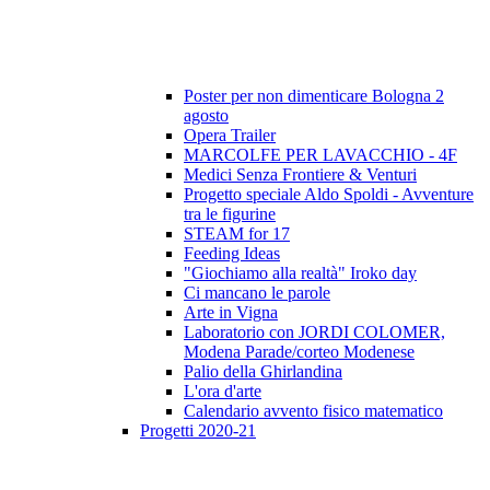
Poster per non dimenticare Bologna 2
agosto
Opera Trailer
MARCOLFE PER LAVACCHIO - 4F
Medici Senza Frontiere & Venturi
Progetto speciale Aldo Spoldi - Avventure
tra le figurine
STEAM for 17
Feeding Ideas
"Giochiamo alla realtà" Iroko day
Ci mancano le parole
Arte in Vigna
Laboratorio con JORDI COLOMER,
Modena Parade/corteo Modenese
Palio della Ghirlandina
L'ora d'arte
Calendario avvento fisico matematico
Progetti 2020-21