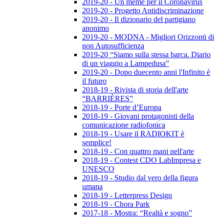
2019-20 - Un meme per il Coronavirus
2019-20 - Progetto Antidiscriminazione
2019-20 - Il dizionario del partigiano
anonimo
2019-20 - MODNA - Migliori Orizzonti di
non Autosufficienza
2019-20 “Siamo sulla stessa barca. Diario
di un viaggio a Lampedusa”
2019-20 - Dopo duecento anni l'Infinito è
il futuro
2018-19 - Rivista di storia dell'arte
“BARRIÈRES”
2018-19 - Porte d’Europa
2018-19 - Giovani protagonisti della
comunicazione radiofonica
2018-19 - Usare il RADIOKIT è
semplice!
2018-19 - Con quattro mani nell'arte
2018-19 - Contest CDO LabImpresa e
UNESCO
2018-19 - Studio dal vero della figura
umana
2018-19 - Letterpress Design
2018-19 - Chora Park
2017-18 - Mostra: “Realtà e sogno”