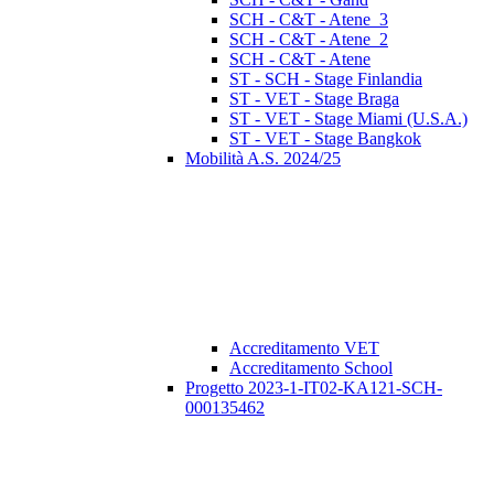
SCH - C&T - Atene_3
SCH - C&T - Atene_2
SCH - C&T - Atene
ST - SCH - Stage Finlandia
ST - VET - Stage Braga
ST - VET - Stage Miami (U.S.A.)
ST - VET - Stage Bangkok
Mobilità A.S. 2024/25
Accreditamento VET
Accreditamento School
Progetto 2023-1-IT02-KA121-SCH-
000135462