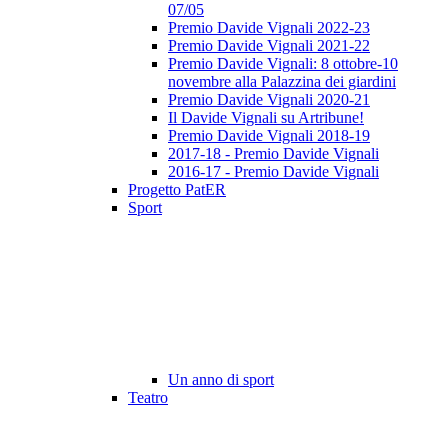
07/05
Premio Davide Vignali 2022-23
Premio Davide Vignali 2021-22
Premio Davide Vignali: 8 ottobre-10
novembre alla Palazzina dei giardini
Premio Davide Vignali 2020-21
Il Davide Vignali su Artribune!
Premio Davide Vignali 2018-19
2017-18 - Premio Davide Vignali
2016-17 - Premio Davide Vignali
Progetto PatER
Sport
Un anno di sport
Teatro