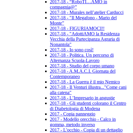
2017-18 - “RoboTI…AMO in
compagnia@”
2017-18 - Murales nell’atelier Carducci
2017-18 - "Il Megafono - Mario del
Monte”
2017-18 - FIGURIAMOCI!!
2017-18 - "AdottiAMO la Residenza
Vecchia della Partecipanza Agraria di
Nonantola"
2017-18 - Io sono così!
2017-18 - Politica. Un percorso di
Alternanza Scuola-Lavoro
2017-18 - Studio del corpo umano
2017-18 - A.M.A.C.I. Giornata del
Contemporaneo
2017-18 - La Guerra è il mio Nemico
2017-18 - Il Venturi illustra..."Come cani
alla catena"
2017-18 - L’Impresario in angustie
2017-18 - Gli studenti colorano il Centro
di Diabetologia di Modena
2017 - Copia panneggio
2017 - Modello orecchio - Calco in
gomma, metodo inverso
2017 - L'occhio - Copia di un dettaglio