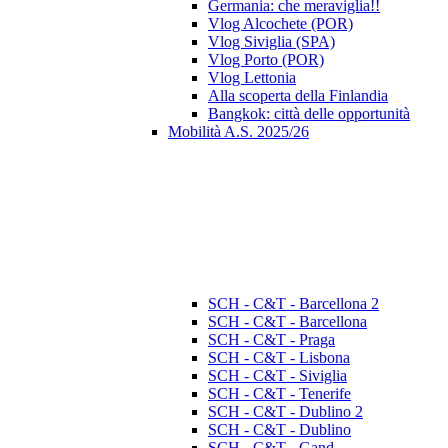
Germania: che meraviglia!!
Vlog Alcochete (POR)
Vlog Siviglia (SPA)
Vlog Porto (POR)
Vlog Lettonia
Alla scoperta della Finlandia
Bangkok: città delle opportunità
Mobilità A.S. 2025/26
SCH - C&T - Barcellona 2
SCH - C&T - Barcellona
SCH - C&T - Praga
SCH - C&T - Lisbona
SCH - C&T - Siviglia
SCH - C&T - Tenerife
SCH - C&T - Dublino 2
SCH - C&T - Dublino
SCH - C&T - Gand