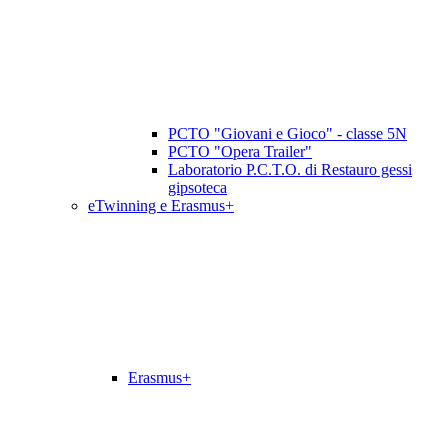
PCTO "Giovani e Gioco" - classe 5N
PCTO "Opera Trailer"
Laboratorio P.C.T.O. di Restauro gessi
gipsoteca
eTwinning e Erasmus+
Erasmus+