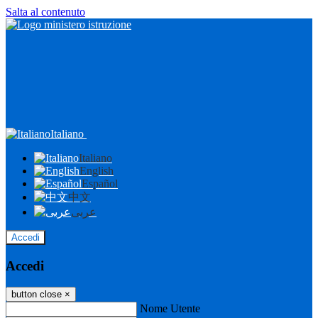
Salta al contenuto
Italiano
Italiano
English
Español
中文
عربى
Accedi
Accedi
button close
×
Nome Utente