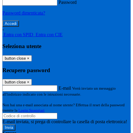
Password
Password dimenticata?
-
Entra con SPID
Entra con CIE
Seleziona utente
button close
×
Recupero password
button close
×
E-mail
Verrà inviato un messaggio
all'indirizzo indicato con le istruzioni necessarie.
Non hai una e-mail associata al nome utente? Effettua il reset della password
tramite la
Login Spaggiari
E-mail inviata, si prega di controllare la casella di posta elettronica!