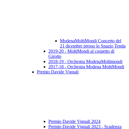
ModenaMoltiMondi Concerto del
21 dicembre presso lo Spazio Tenda
2019-20 - MoltiMondi al cospetto di
Girotto
2018-19 - Orchestra ModenaMoltimondi
2017-18 - Orchestra Modena MoltiMondi
Premio Davide Vignali
Premio Davide Vignali 2024
Premio Davide Vignali 2023 - Scadenza