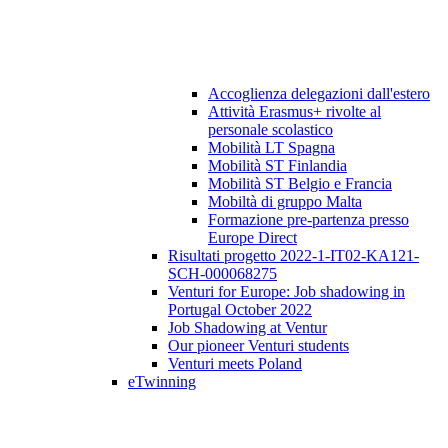
Accoglienza delegazioni dall'estero
Attività Erasmus+ rivolte al
personale scolastico
Mobilità LT Spagna
Mobilità ST Finlandia
Mobilità ST Belgio e Francia
Mobiltà di gruppo Malta
Formazione pre-partenza presso
Europe Direct
Risultati progetto 2022-1-IT02-KA121-
SCH-000068275
Venturi for Europe: Job shadowing in
Portugal October 2022
Job Shadowing at Ventur
Our pioneer Venturi students
Venturi meets Poland
eTwinning