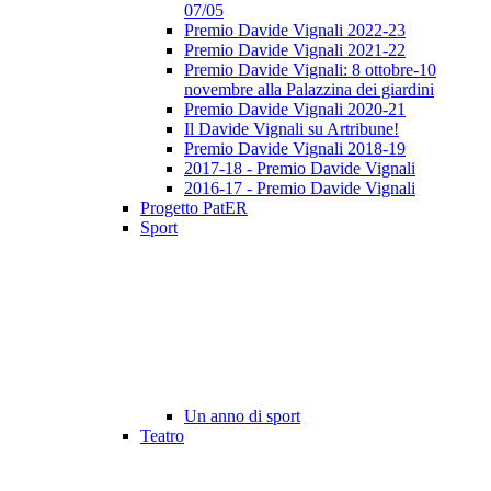
07/05
Premio Davide Vignali 2022-23
Premio Davide Vignali 2021-22
Premio Davide Vignali: 8 ottobre-10
novembre alla Palazzina dei giardini
Premio Davide Vignali 2020-21
Il Davide Vignali su Artribune!
Premio Davide Vignali 2018-19
2017-18 - Premio Davide Vignali
2016-17 - Premio Davide Vignali
Progetto PatER
Sport
Un anno di sport
Teatro