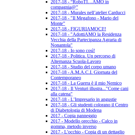
2017-18 - “RoboTI…AMO in
compagnia@”
2017-18 - Murales nell’atelier Carducci
2017-18 - "Il Megafono - Mario del
Monte”
2017-18 - FIGURIAMOCI!!
2017-18 - "AdottiAMO la Residenza
Vecchia della Partecipanza Agraria di
Nonantola"
2017-18 - Io sono così!
2017-18 - Politica. Un percorso di
Alternanza Scuola-Lavoro
2017-18 - Studio del corpo umano
2017-18 - A.M.A.C.I. Giornata del
Contemporaneo
2017-18 - La Guerra è il mio Nemico
2017-18 - Il Venturi illustra..."Come cani
alla catena"
2017-18 - L’Impresario in angustie
2017-18 - Gli studenti colorano il Centro
di Diabetologia di Modena
2017 - Copia panneggio
2017 - Modello orecchio - Calco in
gomma, metodo inverso
2017 - L'occhio - Copia di un dettaglio