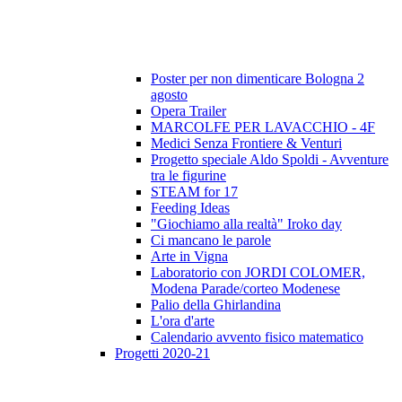
Poster per non dimenticare Bologna 2
agosto
Opera Trailer
MARCOLFE PER LAVACCHIO - 4F
Medici Senza Frontiere & Venturi
Progetto speciale Aldo Spoldi - Avventure
tra le figurine
STEAM for 17
Feeding Ideas
"Giochiamo alla realtà" Iroko day
Ci mancano le parole
Arte in Vigna
Laboratorio con JORDI COLOMER,
Modena Parade/corteo Modenese
Palio della Ghirlandina
L'ora d'arte
Calendario avvento fisico matematico
Progetti 2020-21