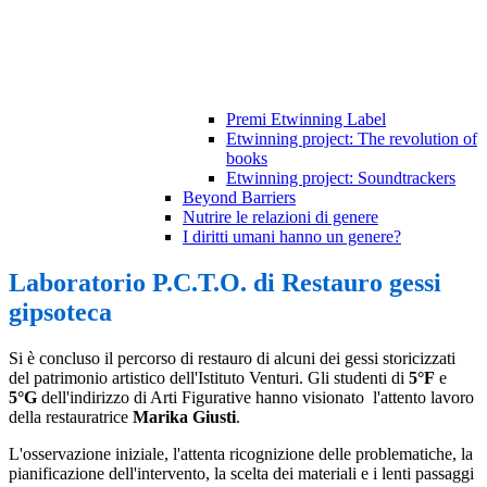
Premi Etwinning Label
Etwinning project: The revolution of
books
Etwinning project: Soundtrackers
Beyond Barriers
Nutrire le relazioni di genere
I diritti umani hanno un genere?
Laboratorio P.C.T.O. di Restauro gessi
gipsoteca
Si è concluso il percorso di restauro di alcuni dei gessi storicizzati
del patrimonio artistico dell'Istituto Venturi. Gli studenti di
5°F
e
5°G
dell'indirizzo di Arti Figurative hanno visionato l'attento lavoro
della restauratrice
Marika Giusti
.
L'osservazione iniziale, l'attenta ricognizione delle problematiche, la
pianificazione dell'intervento, la scelta dei materiali e i lenti passaggi