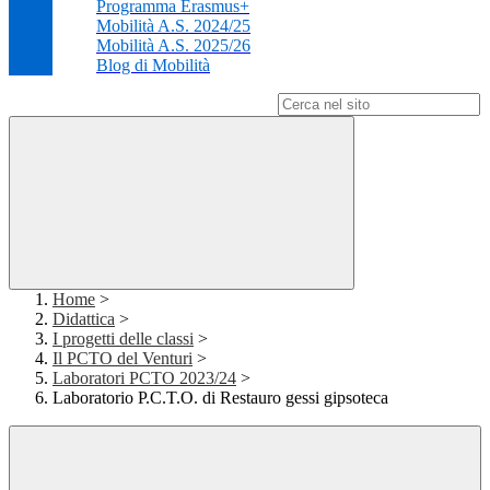
Programma Erasmus+
Mobilità A.S. 2024/25
Mobilità A.S. 2025/26
Blog di Mobilità
Campo di ricerca per le pagine del sito
Home
>
Didattica
>
I progetti delle classi
>
Il PCTO del Venturi
>
Laboratori PCTO 2023/24
>
Laboratorio P.C.T.O. di Restauro gessi gipsoteca