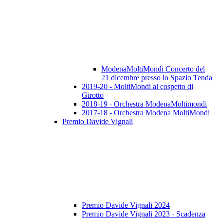
ModenaMoltiMondi Concerto del
21 dicembre presso lo Spazio Tenda
2019-20 - MoltiMondi al cospetto di
Girotto
2018-19 - Orchestra ModenaMoltimondi
2017-18 - Orchestra Modena MoltiMondi
Premio Davide Vignali
Premio Davide Vignali 2024
Premio Davide Vignali 2023 - Scadenza