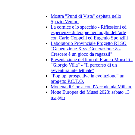
Mostra "Punti di Vista" ospitata nello
Spazio Venturi
La cornice e lo specchio - Riflessioni ed
esperienze di terapie nei luoghi dell’arte
con Carlo Coppelli ed Eugenio Sponzilli
Laboratorio Provinciale Progetto RI-SO
"Generazione X vs. Generazione Z -
Crescere è un gioco da ragazzi!"
Presentazione del libro di Franco Morselli -
"Giorgio Villa" - "Il percorso di un
avventura intellettuale"
“Pop up, prospettive in evoluzione” un
progetto P.C.T.O.
Modena di Corsa con l'Accademia Militare
Notte Europea dei Musei 2023: sabato 13
maggio