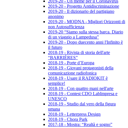
2019-20 - Un meme per il Coronavirus
2019-20 - Progetto Antidiscriminazione
2019-20 - Il dizionario del partigiano
anonimo
2019-20 - MODNA - Migliori Orizzonti di
non Autosufficienza
2019-20 “Siamo sulla stessa barca. Diario
di un viaggio a Lampedusa”
2019-20 - Dopo duecento anni l'Infinito è
il futuro
2018-19 - Rivista di storia dell'arte
“BARRIÈRES”
2018-19 - Porte d’Europa
2018-19 - Giovani protagonisti della
comunicazione radiofonica
2018-19 - Usare il RADIOKIT è
semplice!
2018-19 - Con quattro mani nell'arte
2018-19 - Contest CDO LabImpresa e
UNESCO
2018-19 - Studio dal vero della figura
umana
2018-19 - Letterpress Design
2018-19 - Chora Park
2017-18 - Mostra: “Realtà e sogno”