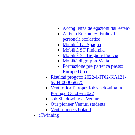
Accoglienza delegazioni dall'estero
Attività Erasmus+ rivolte al
personale scolastico
Mobilità LT Spagna
Mobilità ST Finlandia
Mobilità ST Belgio e Francia
Mobiltà di gruppo Malta
Formazione pre-partenza presso
Europe Direct
Risultati progetto 2022-1-IT02-KA121-
SCH-000068275
Venturi for Europe: Job shadowing in
Portugal October 2022
Job Shadowing at Ventur
Our pioneer Venturi students
Venturi meets Poland
eTwinning