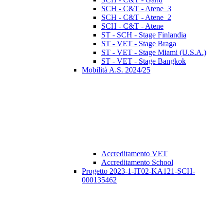
SCH - C&T - Atene_3
SCH - C&T - Atene_2
SCH - C&T - Atene
ST - SCH - Stage Finlandia
ST - VET - Stage Braga
ST - VET - Stage Miami (U.S.A.)
ST - VET - Stage Bangkok
Mobilità A.S. 2024/25
Accreditamento VET
Accreditamento School
Progetto 2023-1-IT02-KA121-SCH-
000135462