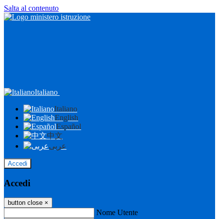
Salta al contenuto
Italiano
Italiano
English
Español
中文
عربى
Accedi
Accedi
button close
×
Nome Utente