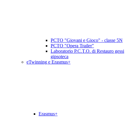
PCTO "Giovani e Gioco" - classe 5N
PCTO "Opera Trailer"
Laboratorio P.C.T.O. di Restauro gessi
gipsoteca
eTwinning e Erasmus+
Erasmus+