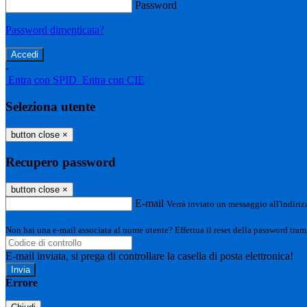
Password
Password dimenticata?
-
Entra con SPID
Entra con CIE
Seleziona utente
button close
×
Recupero password
button close
×
E-mail
Verrà inviato un messaggio all'indirizz
Non hai una e-mail associata al nome utente? Effettua il reset della password tram
E-mail inviata, si prega di controllare la casella di posta elettronica!
Errore