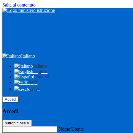
Salta al contenuto
Italiano
Italiano
English
Español
中文
عربى
Accedi
Accedi
button close
×
Nome Utente