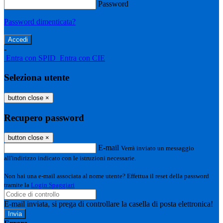
Password
Password dimenticata?
-
Entra con SPID
Entra con CIE
Seleziona utente
button close
×
Recupero password
button close
×
E-mail
Verrà inviato un messaggio
all'indirizzo indicato con le istruzioni necessarie.
Non hai una e-mail associata al nome utente? Effettua il reset della password
tramite la
Login Spaggiari
E-mail inviata, si prega di controllare la casella di posta elettronica!