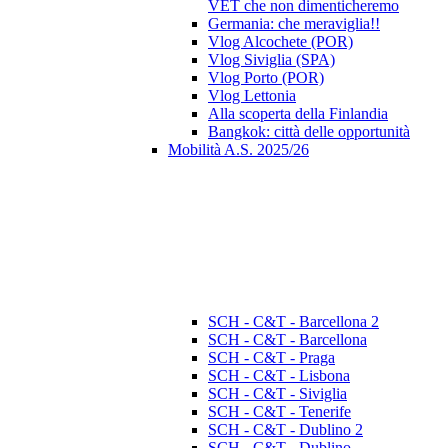
VET che non dimenticheremo
Germania: che meraviglia!!
Vlog Alcochete (POR)
Vlog Siviglia (SPA)
Vlog Porto (POR)
Vlog Lettonia
Alla scoperta della Finlandia
Bangkok: città delle opportunità
Mobilità A.S. 2025/26
SCH - C&T - Barcellona 2
SCH - C&T - Barcellona
SCH - C&T - Praga
SCH - C&T - Lisbona
SCH - C&T - Siviglia
SCH - C&T - Tenerife
SCH - C&T - Dublino 2
SCH - C&T - Dublino