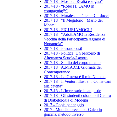
2017-18 - Mostra: “Realtà e sogno”
2017-18 - “RoboTI…AMO in
compagnia@”
2017-18 - Murales nell’atelier Carducci
2017-18 - "Il Megafono - Mario del
Monte”
2017-18 - FIGURIAMOCI!!
2017-18 - "AdottiAMO la Residenza
Vecchia della Partecipanza Agraria di
Nonantola"
2017-18 - Io sono così!
2017-18 - Politica. Un percorso di
Alternanza Scuola-Lavoro
2017-18 - Studio del corpo umano
2017-18 - A.M.A.C.I. Giornata del
Contemporaneo
2017-18 - La Guerra è il mio Nemico
2017-18 - Il Venturi illustra..."Come cani
alla catena"
2017-18 - L’Impresario in angustie
2017-18 - Gli studenti colorano il Centro
di Diabetologia di Modena
2017 - Copia panneggio
2017 - Modello orecchio - Calco in
gomma, metodo inverso