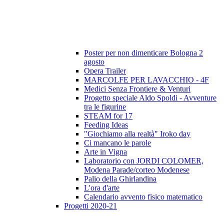
Poster per non dimenticare Bologna 2
agosto
Opera Trailer
MARCOLFE PER LAVACCHIO - 4F
Medici Senza Frontiere & Venturi
Progetto speciale Aldo Spoldi - Avventure
tra le figurine
STEAM for 17
Feeding Ideas
"Giochiamo alla realtà" Iroko day
Ci mancano le parole
Arte in Vigna
Laboratorio con JORDI COLOMER,
Modena Parade/corteo Modenese
Palio della Ghirlandina
L'ora d'arte
Calendario avvento fisico matematico
Progetti 2020-21