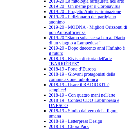
2019-20 La mitologia raffigurata nell'arte
2019-20 - Un meme per il Coronavirus
2019-20 - Progetto Antidiscriminazione
2019-20 - Il dizionario del partigiano
anonimo
2019-20 - MODNA - Migliori Orizzonti di
non Autosufficienza
2019-20 “Siamo sulla stessa barca. Diario
di un viaggio a Lampedusa”
2019-20 - Dopo duecento anni l'Infinito è
il futuro
2018-19 - Rivista di storia dell'arte
“BARRIÈRES”
2018-19 - Porte d’Europa
2018-19 - Giovani protagonisti della
comunicazione radiofonica
2018-19 - Usare il RADIOKIT è
semplice!
2018-19 - Con quattro mani nell'arte
2018-19 - Contest CDO LabImpresa e
UNESCO
2018-19 - Studio dal vero della figura
umana
2018-19 - Letterpress Design
2018-19 - Chora Park