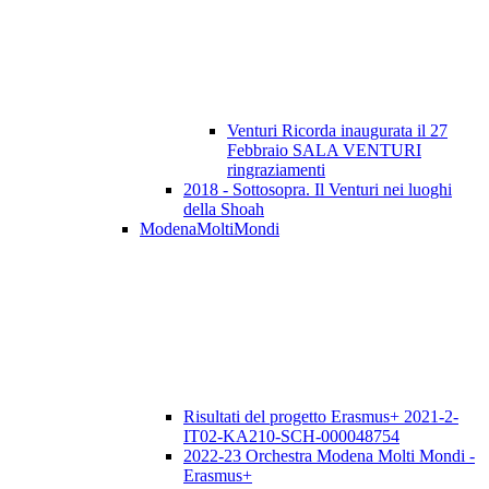
Venturi Ricorda inaugurata il 27
Febbraio SALA VENTURI
ringraziamenti
2018 - Sottosopra. Il Venturi nei luoghi
della Shoah
ModenaMoltiMondi
Risultati del progetto Erasmus+ 2021-2-
IT02-KA210-SCH-000048754
2022-23 Orchestra Modena Molti Mondi -
Erasmus+