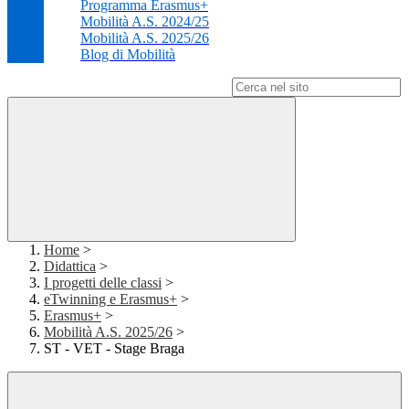
Programma Erasmus+
Mobilità A.S. 2024/25
Mobilità A.S. 2025/26
Blog di Mobilità
Campo di ricerca per le pagine del sito
Home
>
Didattica
>
I progetti delle classi
>
eTwinning e Erasmus+
>
Erasmus+
>
Mobilità A.S. 2025/26
>
ST - VET - Stage Braga