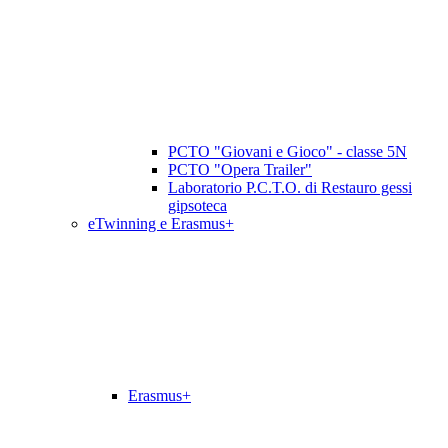
PCTO "Giovani e Gioco" - classe 5N
PCTO "Opera Trailer"
Laboratorio P.C.T.O. di Restauro gessi
gipsoteca
eTwinning e Erasmus+
Erasmus+