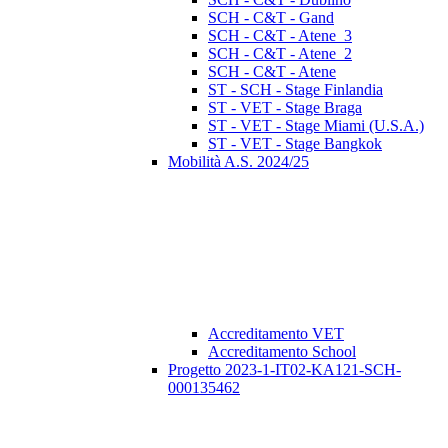
SCH - C&T - Gand
SCH - C&T - Atene_3
SCH - C&T - Atene_2
SCH - C&T - Atene
ST - SCH - Stage Finlandia
ST - VET - Stage Braga
ST - VET - Stage Miami (U.S.A.)
ST - VET - Stage Bangkok
Mobilità A.S. 2024/25
Accreditamento VET
Accreditamento School
Progetto 2023-1-IT02-KA121-SCH-
000135462