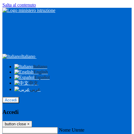
Salta al contenuto
Italiano
Italiano
English
Español
中文
عربى
Accedi
Accedi
button close
×
Nome Utente