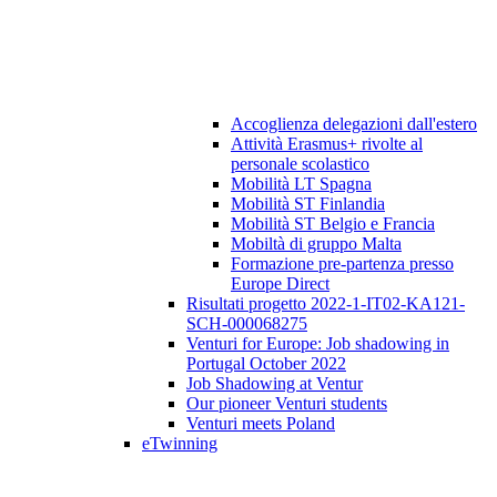
Accoglienza delegazioni dall'estero
Attività Erasmus+ rivolte al
personale scolastico
Mobilità LT Spagna
Mobilità ST Finlandia
Mobilità ST Belgio e Francia
Mobiltà di gruppo Malta
Formazione pre-partenza presso
Europe Direct
Risultati progetto 2022-1-IT02-KA121-
SCH-000068275
Venturi for Europe: Job shadowing in
Portugal October 2022
Job Shadowing at Ventur
Our pioneer Venturi students
Venturi meets Poland
eTwinning