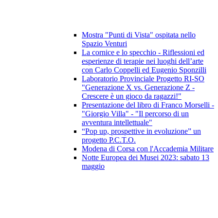
Mostra "Punti di Vista" ospitata nello
Spazio Venturi
La cornice e lo specchio - Riflessioni ed
esperienze di terapie nei luoghi dell’arte
con Carlo Coppelli ed Eugenio Sponzilli
Laboratorio Provinciale Progetto RI-SO
"Generazione X vs. Generazione Z -
Crescere è un gioco da ragazzi!"
Presentazione del libro di Franco Morselli -
"Giorgio Villa" - "Il percorso di un
avventura intellettuale"
“Pop up, prospettive in evoluzione” un
progetto P.C.T.O.
Modena di Corsa con l'Accademia Militare
Notte Europea dei Musei 2023: sabato 13
maggio