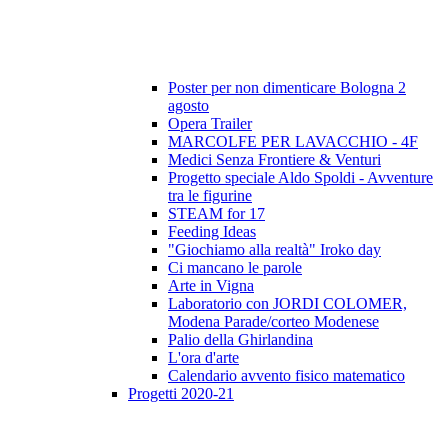
Poster per non dimenticare Bologna 2
agosto
Opera Trailer
MARCOLFE PER LAVACCHIO - 4F
Medici Senza Frontiere & Venturi
Progetto speciale Aldo Spoldi - Avventure
tra le figurine
STEAM for 17
Feeding Ideas
"Giochiamo alla realtà" Iroko day
Ci mancano le parole
Arte in Vigna
Laboratorio con JORDI COLOMER,
Modena Parade/corteo Modenese
Palio della Ghirlandina
L'ora d'arte
Calendario avvento fisico matematico
Progetti 2020-21