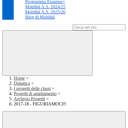
Programma Erasmus+
Mobilità A.S. 2024/25
Mobilità A.S. 2025/26
Blog di Mobilità
Campo di ricerca per le pagine del sito
Home
>
Didattica
>
I progetti delle classi
>
Progetti di ampliamento
>
Archivio Progetti
>
2017-18 - FIGURIAMOCI!!