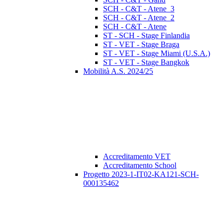
SCH - C&T - Atene_3
SCH - C&T - Atene_2
SCH - C&T - Atene
ST - SCH - Stage Finlandia
ST - VET - Stage Braga
ST - VET - Stage Miami (U.S.A.)
ST - VET - Stage Bangkok
Mobilità A.S. 2024/25
Accreditamento VET
Accreditamento School
Progetto 2023-1-IT02-KA121-SCH-
000135462