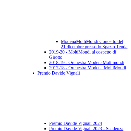
ModenaMoltiMondi Concerto del
21 dicembre presso lo Spazio Tenda
2019-20 - MoltiMondi al cospetto di
Girotto
2018-19 - Orchestra ModenaMoltimondi
2017-18 - Orchestra Modena MoltiMondi
Premio Davide Vignali
Premio Davide Vignali 2024
Premio Davide Vignali 2023 - Scadenza