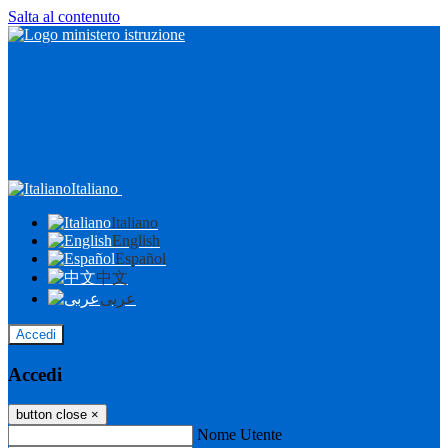
Salta al contenuto
Italiano
Italiano
English
Español
中文
عربى
Accedi
Accedi
button close
×
Nome Utente