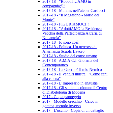
2017-18 - “RoboTI…AMO in
compagnia@”
2017-18 - Murales nell’atelier Carducci
2017-18 - "Il Megafono - Mario del
Monte”
2017-18 - FIGURIAMOCI!!
2017-18 - "AdottiAMO la Residenza
Vecchia della Partecipanza Agraria di
Nonantola"
2017-18 - Io sono così!
2017-18 - Politica. Un percorso di
Alternanza Scuola-Lavoro
2017-18 - Studio del corpo umano
2017-18 - A.M.A.C.I. Giornata del
Contemporaneo
2017-18 - La Guerra è il mio Nemico
2017-18 - Il Venturi illustra..."Come cani
alla catena"
2017-18 - L’Impresario in angustie
2017-18 - Gli studenti colorano il Centro
di Diabetologia di Modena
2017 - Copia panneggio
2017 - Modello orecchio - Calco in
gomma, metodo inverso
2017 - L'occhio - Copia di un dettaglio