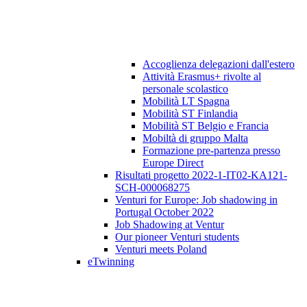
Accoglienza delegazioni dall'estero
Attività Erasmus+ rivolte al
personale scolastico
Mobilità LT Spagna
Mobilità ST Finlandia
Mobilità ST Belgio e Francia
Mobiltà di gruppo Malta
Formazione pre-partenza presso
Europe Direct
Risultati progetto 2022-1-IT02-KA121-
SCH-000068275
Venturi for Europe: Job shadowing in
Portugal October 2022
Job Shadowing at Ventur
Our pioneer Venturi students
Venturi meets Poland
eTwinning