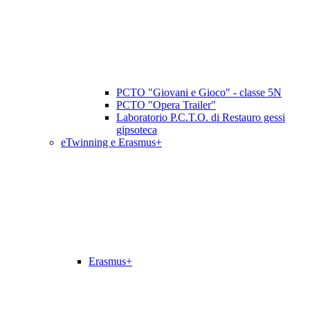
PCTO "Giovani e Gioco" - classe 5N
PCTO "Opera Trailer"
Laboratorio P.C.T.O. di Restauro gessi
gipsoteca
eTwinning e Erasmus+
Erasmus+