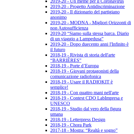
2019-20 - Un meme per il Coronavirus
2019-20 - Progetto Antidiscriminazione
2019-20 - Il dizionario del partigiano
anonimo
2019-20 - MODNA - Migliori Orizzonti di
non Autosufficienza
2019-20 “Siamo sulla stessa barca. Diario
di un viaggio a Lampedusa”
2019-20 - Dopo duecento anni l'Infinito è
il futuro
2018-19 - Rivista di storia dell'arte
“BARRIÈRES”
2018-19 - Porte d’Europa
2018-19 - Giovani protagonisti della
comunicazione radiofonica
2018-19 - Usare il RADIOKIT è
semplice!
2018-19 - Con quattro mani nell'arte
2018-19 - Contest CDO LabImpresa e
UNESCO
2018-19 - Studio dal vero della figura
umana
2018-19 - Letterpress Design
2018-19 - Chora Park
2017-18 - Mostra: “Realtà e sogno”