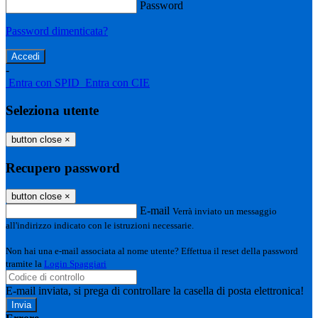
Password
Password dimenticata?
-
Entra con SPID
Entra con CIE
Seleziona utente
button close
×
Recupero password
button close
×
E-mail
Verrà inviato un messaggio
all'indirizzo indicato con le istruzioni necessarie.
Non hai una e-mail associata al nome utente? Effettua il reset della password
tramite la
Login Spaggiari
E-mail inviata, si prega di controllare la casella di posta elettronica!