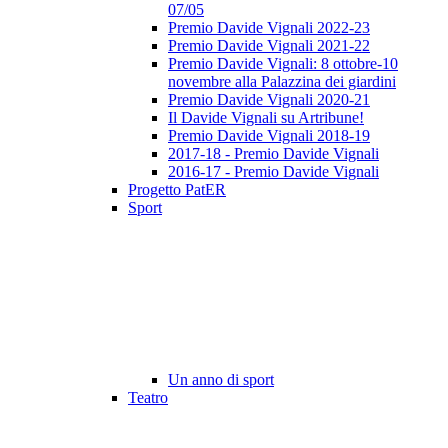
07/05
Premio Davide Vignali 2022-23
Premio Davide Vignali 2021-22
Premio Davide Vignali: 8 ottobre-10
novembre alla Palazzina dei giardini
Premio Davide Vignali 2020-21
Il Davide Vignali su Artribune!
Premio Davide Vignali 2018-19
2017-18 - Premio Davide Vignali
2016-17 - Premio Davide Vignali
Progetto PatER
Sport
Un anno di sport
Teatro