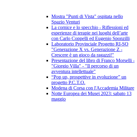
Mostra "Punti di Vista" ospitata nello
Spazio Venturi
La cornice e lo specchio - Riflessioni ed
esperienze di terapie nei luoghi dell’arte
con Carlo Coppelli ed Eugenio Sponzilli
Laboratorio Provinciale Progetto RI-SO
"Generazione X vs. Generazione Z -
Crescere è un gioco da ragazzi!"
Presentazione del libro di Franco Morselli -
"Giorgio Villa" - "Il percorso di un
avventura intellettuale"
“Pop up, prospettive in evoluzione” un
progetto P.C.T.O.
Modena di Corsa con l'Accademia Militare
Notte Europea dei Musei 2023: sabato 13
maggio