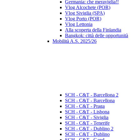
Germania: che meraviglia!!
Vlog Alcochete (POR)
Vlog Siviglia (SPA)
Vlog Porto (POR)
Vlog Lettonia
Alla scoperta della Finlandia
Bangkok: città delle opportunità
Mobilità A.S. 2025/26
SCH - C&T - Barcellona 2
SCH - C&T - Barcellona
SCH - C&T - Praga
SCH - C&T - Lisbona
SCH - C&T - Siviglia
SCH - C&T - Tenerife
SCH - C&T - Dublino 2
SCH - C&T - Dublino
SCH - C&T - Gand