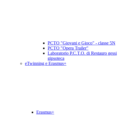
PCTO "Giovani e Gioco" - classe 5N
PCTO "Opera Trailer"
Laboratorio P.C.T.O. di Restauro gessi
gipsoteca
eTwinning e Erasmus+
Erasmus+