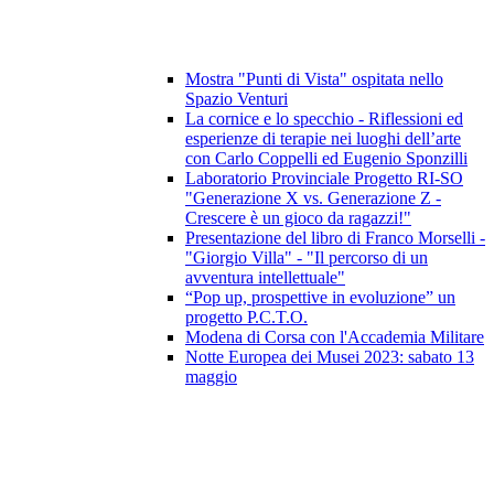
Mostra "Punti di Vista" ospitata nello
Spazio Venturi
La cornice e lo specchio - Riflessioni ed
esperienze di terapie nei luoghi dell’arte
con Carlo Coppelli ed Eugenio Sponzilli
Laboratorio Provinciale Progetto RI-SO
"Generazione X vs. Generazione Z -
Crescere è un gioco da ragazzi!"
Presentazione del libro di Franco Morselli -
"Giorgio Villa" - "Il percorso di un
avventura intellettuale"
“Pop up, prospettive in evoluzione” un
progetto P.C.T.O.
Modena di Corsa con l'Accademia Militare
Notte Europea dei Musei 2023: sabato 13
maggio