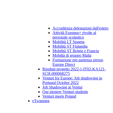
Accoglienza delegazioni dall'estero
Attività Erasmus+ rivolte al
personale scolastico
Mobilità LT Spagna
Mobilità ST Finlandia
Mobilità ST Belgio e Francia
Mobiltà di gruppo Malta
Formazione pre-partenza presso
Europe Direct
Risultati progetto 2022-1-IT02-KA121-
SCH-000068275
Venturi for Europe: Job shadowing in
Portugal October 2022
Job Shadowing at Ventur
Our pioneer Venturi students
Venturi meets Poland
eTwinning