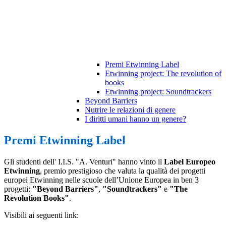
Premi Etwinning Label
Etwinning project: The revolution of
books
Etwinning project: Soundtrackers
Beyond Barriers
Nutrire le relazioni di genere
I diritti umani hanno un genere?
Premi Etwinning Label
Gli studenti dell' I.I.S. "A. Venturi"
hanno vinto il
Label Europeo
Etwinning
, premio prestigioso che valuta la qualità dei progetti
europei Etwinning nelle scuole dell’Unione Europea in ben 3
progetti:
"Beyond Barriers"
,
"Soundtrackers"
e
"The
Revolution Books"
.
Visibili ai seguenti link: