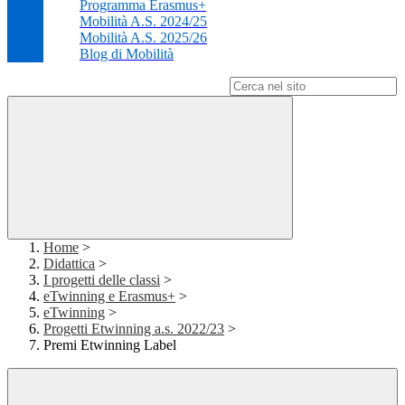
Programma Erasmus+
Mobilità A.S. 2024/25
Mobilità A.S. 2025/26
Blog di Mobilità
Campo di ricerca per le pagine del sito
Home
>
Didattica
>
I progetti delle classi
>
eTwinning e Erasmus+
>
eTwinning
>
Progetti Etwinning a.s. 2022/23
>
Premi Etwinning Label