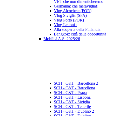
VET che non dimenticheremo
Germania: che meraviglia!!
Vlog Alcochete (POR)
Vlog Siviglia (SPA)
Vlog Porto (POR)
Vlog Lettonia
Alla scoperta della Finlandia
Bangkok: città delle opportunità
Mobilità A.S. 2025/26
SCH - C&T - Barcellona 2
SCH - C&T - Barcellona
SCH - C&T - Praga
SCH - C&T - Lisbona
SCH - C&T - Siviglia
SCH - C&T - Tenerife
SCH - C&T - Dublino 2
SCH - C&T - Dublino