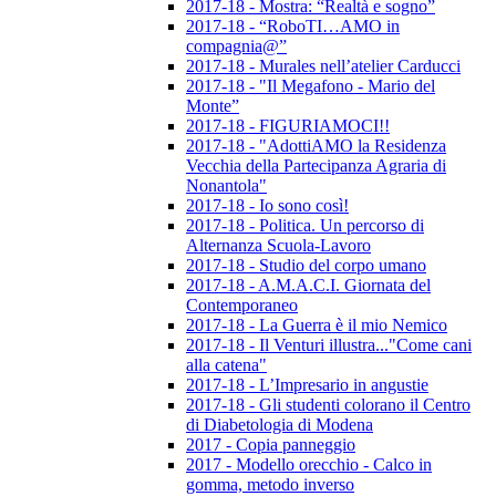
2017-18 - Mostra: “Realtà e sogno”
2017-18 - “RoboTI…AMO in
compagnia@”
2017-18 - Murales nell’atelier Carducci
2017-18 - "Il Megafono - Mario del
Monte”
2017-18 - FIGURIAMOCI!!
2017-18 - "AdottiAMO la Residenza
Vecchia della Partecipanza Agraria di
Nonantola"
2017-18 - Io sono così!
2017-18 - Politica. Un percorso di
Alternanza Scuola-Lavoro
2017-18 - Studio del corpo umano
2017-18 - A.M.A.C.I. Giornata del
Contemporaneo
2017-18 - La Guerra è il mio Nemico
2017-18 - Il Venturi illustra..."Come cani
alla catena"
2017-18 - L’Impresario in angustie
2017-18 - Gli studenti colorano il Centro
di Diabetologia di Modena
2017 - Copia panneggio
2017 - Modello orecchio - Calco in
gomma, metodo inverso