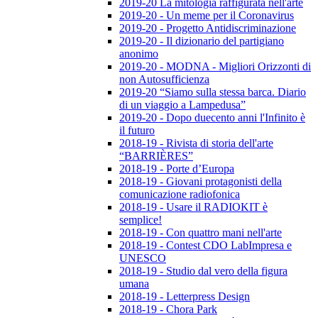
2019-20 La mitologia raffigurata nell'arte
2019-20 - Un meme per il Coronavirus
2019-20 - Progetto Antidiscriminazione
2019-20 - Il dizionario del partigiano
anonimo
2019-20 - MODNA - Migliori Orizzonti di
non Autosufficienza
2019-20 “Siamo sulla stessa barca. Diario
di un viaggio a Lampedusa”
2019-20 - Dopo duecento anni l'Infinito è
il futuro
2018-19 - Rivista di storia dell'arte
“BARRIÈRES”
2018-19 - Porte d’Europa
2018-19 - Giovani protagonisti della
comunicazione radiofonica
2018-19 - Usare il RADIOKIT è
semplice!
2018-19 - Con quattro mani nell'arte
2018-19 - Contest CDO LabImpresa e
UNESCO
2018-19 - Studio dal vero della figura
umana
2018-19 - Letterpress Design
2018-19 - Chora Park