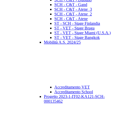
SCH - C&T - Gand
SCH - C&T - Atene_3
SCH - C&T - Atene_2
SCH - C&T - Atene
ST - SCH - Stage Finlandia
ST - VET - Stage Braga
ST - VET - Stage Miami (U.S.A.)
ST - VET - Stage Bangkok
Mobilità A.S. 2024/25
Accreditamento VET
Accreditamento School
Progetto 2023-1-IT02-KA121-SCH-
000135462