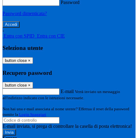
Password
Password dimenticata?
-
Entra con SPID
Entra con CIE
Seleziona utente
button close
×
Recupero password
button close
×
E-mail
Verrà inviato un messaggio
all'indirizzo indicato con le istruzioni necessarie.
Non hai una e-mail associata al nome utente? Effettua il reset della password
tramite la
Login Spaggiari
E-mail inviata, si prega di controllare la casella di posta elettronica!