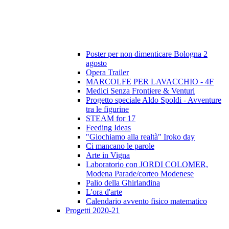
Poster per non dimenticare Bologna 2
agosto
Opera Trailer
MARCOLFE PER LAVACCHIO - 4F
Medici Senza Frontiere & Venturi
Progetto speciale Aldo Spoldi - Avventure
tra le figurine
STEAM for 17
Feeding Ideas
"Giochiamo alla realtà" Iroko day
Ci mancano le parole
Arte in Vigna
Laboratorio con JORDI COLOMER,
Modena Parade/corteo Modenese
Palio della Ghirlandina
L'ora d'arte
Calendario avvento fisico matematico
Progetti 2020-21