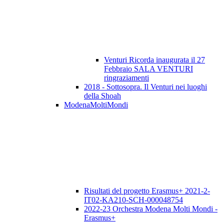
Venturi Ricorda inaugurata il 27
Febbraio SALA VENTURI
ringraziamenti
2018 - Sottosopra. Il Venturi nei luoghi
della Shoah
ModenaMoltiMondi
Risultati del progetto Erasmus+ 2021-2-
IT02-KA210-SCH-000048754
2022-23 Orchestra Modena Molti Mondi -
Erasmus+