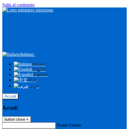
Salta al contenuto
Italiano
Italiano
English
Español
中文
عربى
Accedi
Accedi
button close
×
Nome Utente