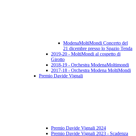
ModenaMoltiMondi Concerto del
21 dicembre presso lo Spazio Tenda
2019-20 - MoltiMondi al cospetto di
Girotto
2018-19 - Orchestra ModenaMoltimondi
2017-18 - Orchestra Modena MoltiMondi
Premio Davide Vignali
Premio Davide Vignali 2024
Premio Davide Vignali 2023 - Scadenza