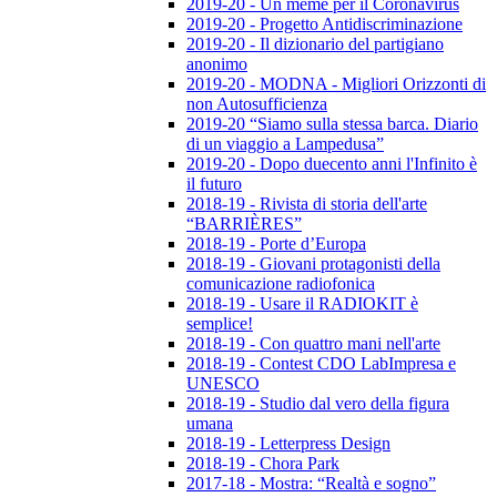
2019-20 - Un meme per il Coronavirus
2019-20 - Progetto Antidiscriminazione
2019-20 - Il dizionario del partigiano
anonimo
2019-20 - MODNA - Migliori Orizzonti di
non Autosufficienza
2019-20 “Siamo sulla stessa barca. Diario
di un viaggio a Lampedusa”
2019-20 - Dopo duecento anni l'Infinito è
il futuro
2018-19 - Rivista di storia dell'arte
“BARRIÈRES”
2018-19 - Porte d’Europa
2018-19 - Giovani protagonisti della
comunicazione radiofonica
2018-19 - Usare il RADIOKIT è
semplice!
2018-19 - Con quattro mani nell'arte
2018-19 - Contest CDO LabImpresa e
UNESCO
2018-19 - Studio dal vero della figura
umana
2018-19 - Letterpress Design
2018-19 - Chora Park
2017-18 - Mostra: “Realtà e sogno”