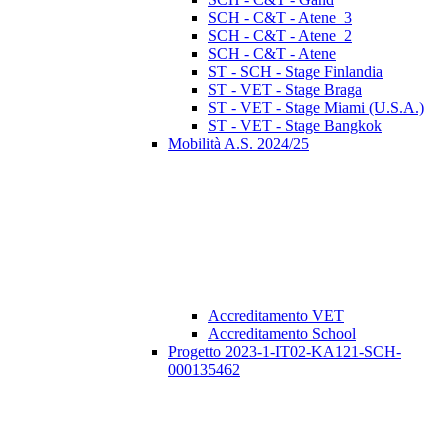
SCH - C&T - Atene_3
SCH - C&T - Atene_2
SCH - C&T - Atene
ST - SCH - Stage Finlandia
ST - VET - Stage Braga
ST - VET - Stage Miami (U.S.A.)
ST - VET - Stage Bangkok
Mobilità A.S. 2024/25
Accreditamento VET
Accreditamento School
Progetto 2023-1-IT02-KA121-SCH-
000135462