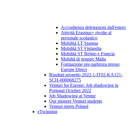
Accoglienza delegazioni dall'estero
Attività Erasmus+ rivolte al
personale scolastico
Mobilità LT Spagna
Mobilità ST Finlandia
Mobilità ST Belgio e Francia
Mobiltà di gruppo Malta
Formazione pre-partenza presso
Europe Direct
Risultati progetto 2022-1-IT02-KA121-
SCH-000068275
Venturi for Europe: Job shadowing in
Portugal October 2022
Job Shadowing at Ventur
Our pioneer Venturi students
Venturi meets Poland
eTwinning