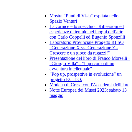
Mostra "Punti di Vista" ospitata nello
Spazio Venturi
La cornice e lo specchio - Riflessioni ed
esperienze di terapie nei luoghi dell’arte
con Carlo Coppelli ed Eugenio Sponzilli
Laboratorio Provinciale Progetto RI-SO
"Generazione X vs. Generazione Z -
Crescere è un gioco da ragazzi!"
Presentazione del libro di Franco Morselli -
"Giorgio Villa" - "Il percorso di un
avventura intellettuale"
“Pop up, prospettive in evoluzione” un
progetto P.C.T.O.
Modena di Corsa con l'Accademia Militare
Notte Europea dei Musei 2023: sabato 13
maggio