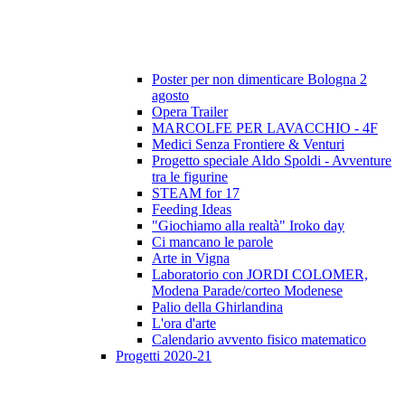
Poster per non dimenticare Bologna 2
agosto
Opera Trailer
MARCOLFE PER LAVACCHIO - 4F
Medici Senza Frontiere & Venturi
Progetto speciale Aldo Spoldi - Avventure
tra le figurine
STEAM for 17
Feeding Ideas
"Giochiamo alla realtà" Iroko day
Ci mancano le parole
Arte in Vigna
Laboratorio con JORDI COLOMER,
Modena Parade/corteo Modenese
Palio della Ghirlandina
L'ora d'arte
Calendario avvento fisico matematico
Progetti 2020-21