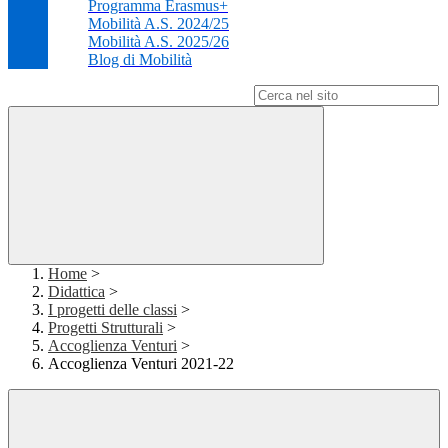
Programma Erasmus+
Mobilità A.S. 2024/25
Mobilità A.S. 2025/26
Blog di Mobilità
Campo di ricerca per le pagine del sito
Home
>
Didattica
>
I progetti delle classi
>
Progetti Strutturali
>
Accoglienza Venturi
>
Accoglienza Venturi 2021-22