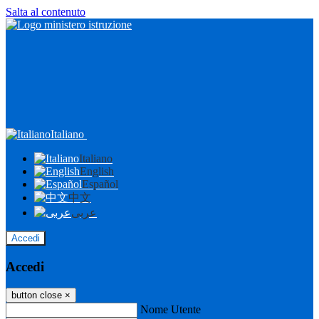
Salta al contenuto
Italiano
Italiano
English
Español
中文
عربى
Accedi
Accedi
button close
×
Nome Utente