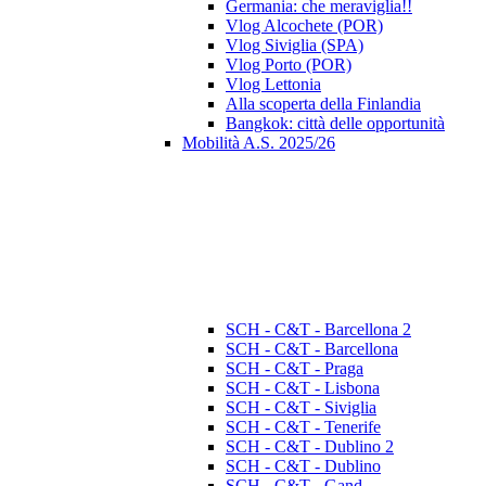
Germania: che meraviglia!!
Vlog Alcochete (POR)
Vlog Siviglia (SPA)
Vlog Porto (POR)
Vlog Lettonia
Alla scoperta della Finlandia
Bangkok: città delle opportunità
Mobilità A.S. 2025/26
SCH - C&T - Barcellona 2
SCH - C&T - Barcellona
SCH - C&T - Praga
SCH - C&T - Lisbona
SCH - C&T - Siviglia
SCH - C&T - Tenerife
SCH - C&T - Dublino 2
SCH - C&T - Dublino
SCH - C&T - Gand