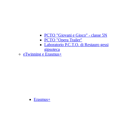
PCTO "Giovani e Gioco" - classe 5N
PCTO "Opera Trailer"
Laboratorio P.C.T.O. di Restauro gessi
gipsoteca
eTwinning e Erasmus+
Erasmus+