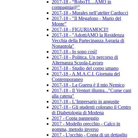
2017-18 - “RoboTI…AMO in
compagnia@”
2017-18 - Murales nell’atelier Carducci
2017-18 - "Il Megafono - Mario del
Monte”
2017-18 - FIGURIAMOCI!!
2017-18 - "AdottiAMO la Residenza
Vecchia della Partecipanza Agraria di
Nonantola"
2017-18 - Io sono così!
2017-18 - Politica. Un percorso di
Alternanza Scuola-Lavoro
2017-18 - Studio del corpo umano
2017-18 - A.M.A.C.I. Giornata del
Contemporaneo
2017-18 - La Guerra è il mio Nemico
2017-18 - Il Venturi illustra..."Come cani
alla catena"
2017-18 - L’Impresario in angustie
2017-18 - Gli studenti colorano il Centro
di Diabetologia di Modena
2017 - Copia panneggio
2017 - Modello orecchio - Calco in
gomma, metodo inverso
2017 - L'occhio - Copia di un dettaglio