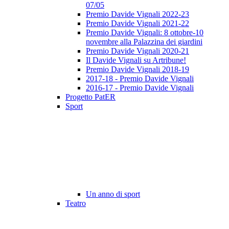
07/05
Premio Davide Vignali 2022-23
Premio Davide Vignali 2021-22
Premio Davide Vignali: 8 ottobre-10
novembre alla Palazzina dei giardini
Premio Davide Vignali 2020-21
Il Davide Vignali su Artribune!
Premio Davide Vignali 2018-19
2017-18 - Premio Davide Vignali
2016-17 - Premio Davide Vignali
Progetto PatER
Sport
Un anno di sport
Teatro