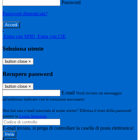
Password
Password dimenticata?
-
Entra con SPID
Entra con CIE
Seleziona utente
button close
×
Recupero password
button close
×
E-mail
Verrà inviato un messaggio
all'indirizzo indicato con le istruzioni necessarie.
Non hai una e-mail associata al nome utente? Effettua il reset della password
tramite la
Login Spaggiari
E-mail inviata, si prega di controllare la casella di posta elettronica!