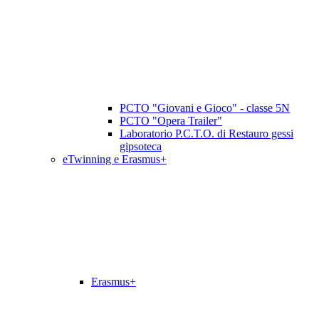
PCTO "Giovani e Gioco" - classe 5N
PCTO "Opera Trailer"
Laboratorio P.C.T.O. di Restauro gessi
gipsoteca
eTwinning e Erasmus+
Erasmus+