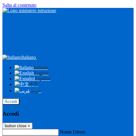
Salta al contenuto
Italiano
Italiano
English
Español
中文
عربى
Accedi
Accedi
button close
×
Nome Utente