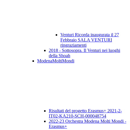
Venturi Ricorda inaugurata il 27
Febbraio SALA VENTURI
ringraziamenti
2018 - Sottosopra. Il Venturi nei luoghi
della Shoah
ModenaMoltiMondi
Risultati del progetto Erasmus+ 2021-2-
IT02-KA210-SCH-000048754
2022-23 Orchestra Modena Molti Mondi -
Erasmus+