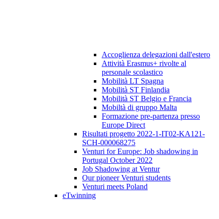
Accoglienza delegazioni dall'estero
Attività Erasmus+ rivolte al
personale scolastico
Mobilità LT Spagna
Mobilità ST Finlandia
Mobilità ST Belgio e Francia
Mobiltà di gruppo Malta
Formazione pre-partenza presso
Europe Direct
Risultati progetto 2022-1-IT02-KA121-
SCH-000068275
Venturi for Europe: Job shadowing in
Portugal October 2022
Job Shadowing at Ventur
Our pioneer Venturi students
Venturi meets Poland
eTwinning