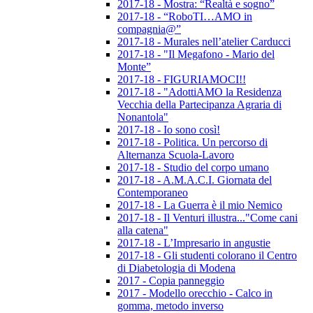
2017-18 - Mostra: “Realtà e sogno”
2017-18 - “RoboTI…AMO in
compagnia@”
2017-18 - Murales nell’atelier Carducci
2017-18 - "Il Megafono - Mario del
Monte”
2017-18 - FIGURIAMOCI!!
2017-18 - "AdottiAMO la Residenza
Vecchia della Partecipanza Agraria di
Nonantola"
2017-18 - Io sono così!
2017-18 - Politica. Un percorso di
Alternanza Scuola-Lavoro
2017-18 - Studio del corpo umano
2017-18 - A.M.A.C.I. Giornata del
Contemporaneo
2017-18 - La Guerra è il mio Nemico
2017-18 - Il Venturi illustra..."Come cani
alla catena"
2017-18 - L’Impresario in angustie
2017-18 - Gli studenti colorano il Centro
di Diabetologia di Modena
2017 - Copia panneggio
2017 - Modello orecchio - Calco in
gomma, metodo inverso