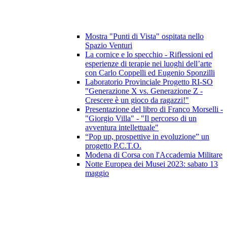
Mostra "Punti di Vista" ospitata nello
Spazio Venturi
La cornice e lo specchio - Riflessioni ed
esperienze di terapie nei luoghi dell’arte
con Carlo Coppelli ed Eugenio Sponzilli
Laboratorio Provinciale Progetto RI-SO
"Generazione X vs. Generazione Z -
Crescere è un gioco da ragazzi!"
Presentazione del libro di Franco Morselli -
"Giorgio Villa" - "Il percorso di un
avventura intellettuale"
“Pop up, prospettive in evoluzione” un
progetto P.C.T.O.
Modena di Corsa con l'Accademia Militare
Notte Europea dei Musei 2023: sabato 13
maggio