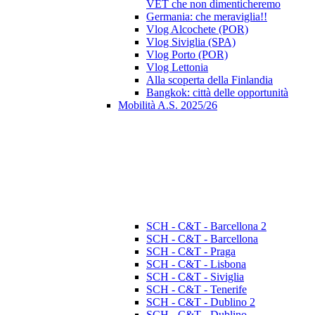
VET che non dimenticheremo
Germania: che meraviglia!!
Vlog Alcochete (POR)
Vlog Siviglia (SPA)
Vlog Porto (POR)
Vlog Lettonia
Alla scoperta della Finlandia
Bangkok: città delle opportunità
Mobilità A.S. 2025/26
SCH - C&T - Barcellona 2
SCH - C&T - Barcellona
SCH - C&T - Praga
SCH - C&T - Lisbona
SCH - C&T - Siviglia
SCH - C&T - Tenerife
SCH - C&T - Dublino 2
SCH - C&T - Dublino