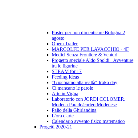
Poster per non dimenticare Bologna 2
agosto
Opera Trailer
MARCOLFE PER LAVACCHIO - 4F
Medici Senza Frontiere & Venturi
Progetto speciale Aldo Spoldi - Avventure
tra le figurine
STEAM for 17
Feeding Ideas
"Giochiamo alla realtà" Iroko day
Ci mancano le parole
Arte in Vigna
Laboratorio con JORDI COLOMER,
Modena Parade/corteo Modenese
Palio della Ghirlandina
L'ora d'arte
Calendario avvento fisico matematico
Progetti 2020-21