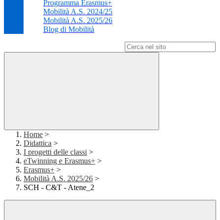
Programma Erasmus+
Mobilità A.S. 2024/25
Mobilità A.S. 2025/26
Blog di Mobilità
Campo di ricerca per le pagine del sito
Home
>
Didattica
>
I progetti delle classi
>
eTwinning e Erasmus+
>
Erasmus+
>
Mobilità A.S. 2025/26
>
SCH - C&T - Atene_2