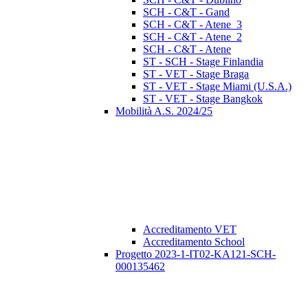
SCH - C&T - Gand
SCH - C&T - Atene_3
SCH - C&T - Atene_2
SCH - C&T - Atene
ST - SCH - Stage Finlandia
ST - VET - Stage Braga
ST - VET - Stage Miami (U.S.A.)
ST - VET - Stage Bangkok
Mobilità A.S. 2024/25
Accreditamento VET
Accreditamento School
Progetto 2023-1-IT02-KA121-SCH-
000135462