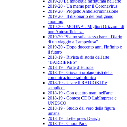
2019-20 La mitologia raffigurata nell'arte
2019-20 - Un meme per il Coronavirus
2019-20 - Progetto Antidiscriminazione
2019-20 - Il dizionario del partigiano
anonimo
2019-20 - MODNA - Migliori Orizzonti di
non Autosufficienza
2019-20 “Siamo sulla stessa barca. Diario
di un viaggio a Lampedusa”
2019-20 - Dopo duecento anni l'Infinito è
il futuro
2018-19 - Rivista di storia dell'arte
“BARRIÈRES”
2018-19 - Porte d’Europa
2018-19 - Giovani protagonisti della
comunicazione radiofonica
2018-19 - Usare il RADIOKIT è
semplice!
2018-19 - Con quattro mani nell'arte
2018-19 - Contest CDO LabImpresa e
UNESCO
2018-19 - Studio dal vero della figura
umana
2018-19 - Letterpress Design
2018-19 - Chora Park