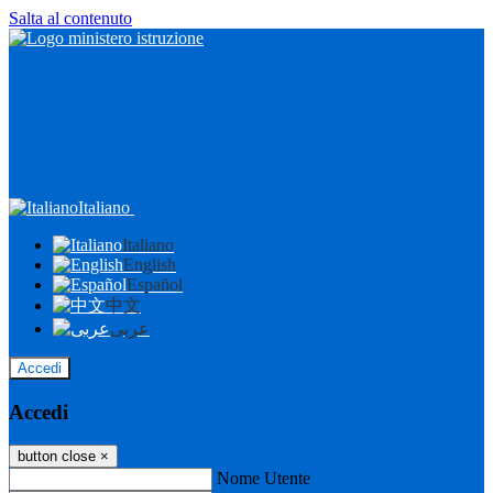
Salta al contenuto
Italiano
Italiano
English
Español
中文
عربى
Accedi
Accedi
button close
×
Nome Utente