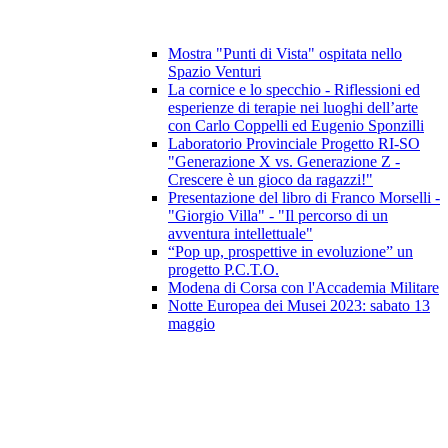
Mostra "Punti di Vista" ospitata nello
Spazio Venturi
La cornice e lo specchio - Riflessioni ed
esperienze di terapie nei luoghi dell’arte
con Carlo Coppelli ed Eugenio Sponzilli
Laboratorio Provinciale Progetto RI-SO
"Generazione X vs. Generazione Z -
Crescere è un gioco da ragazzi!"
Presentazione del libro di Franco Morselli -
"Giorgio Villa" - "Il percorso di un
avventura intellettuale"
“Pop up, prospettive in evoluzione” un
progetto P.C.T.O.
Modena di Corsa con l'Accademia Militare
Notte Europea dei Musei 2023: sabato 13
maggio