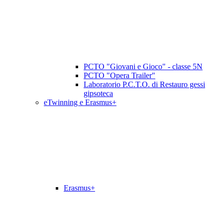
PCTO "Giovani e Gioco" - classe 5N
PCTO "Opera Trailer"
Laboratorio P.C.T.O. di Restauro gessi
gipsoteca
eTwinning e Erasmus+
Erasmus+