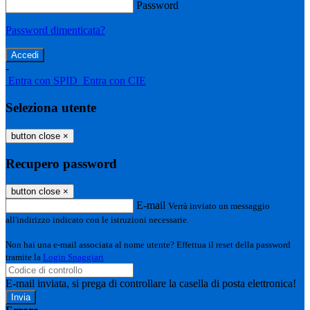
Password
Password dimenticata?
-
Entra con SPID
Entra con CIE
Seleziona utente
button close
×
Recupero password
button close
×
E-mail
Verrà inviato un messaggio
all'indirizzo indicato con le istruzioni necessarie.
Non hai una e-mail associata al nome utente? Effettua il reset della password
tramite la
Login Spaggiari
E-mail inviata, si prega di controllare la casella di posta elettronica!