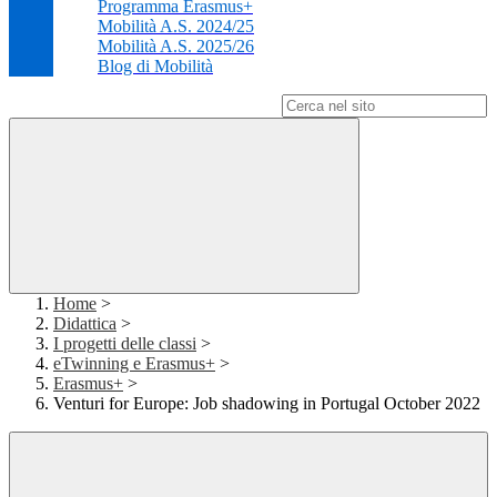
Programma Erasmus+
Mobilità A.S. 2024/25
Mobilità A.S. 2025/26
Blog di Mobilità
Campo di ricerca per le pagine del sito
Home
>
Didattica
>
I progetti delle classi
>
eTwinning e Erasmus+
>
Erasmus+
>
Venturi for Europe: Job shadowing in Portugal October 2022