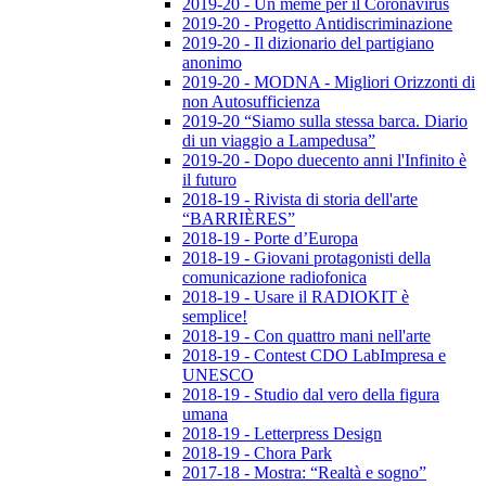
2019-20 - Un meme per il Coronavirus
2019-20 - Progetto Antidiscriminazione
2019-20 - Il dizionario del partigiano
anonimo
2019-20 - MODNA - Migliori Orizzonti di
non Autosufficienza
2019-20 “Siamo sulla stessa barca. Diario
di un viaggio a Lampedusa”
2019-20 - Dopo duecento anni l'Infinito è
il futuro
2018-19 - Rivista di storia dell'arte
“BARRIÈRES”
2018-19 - Porte d’Europa
2018-19 - Giovani protagonisti della
comunicazione radiofonica
2018-19 - Usare il RADIOKIT è
semplice!
2018-19 - Con quattro mani nell'arte
2018-19 - Contest CDO LabImpresa e
UNESCO
2018-19 - Studio dal vero della figura
umana
2018-19 - Letterpress Design
2018-19 - Chora Park
2017-18 - Mostra: “Realtà e sogno”