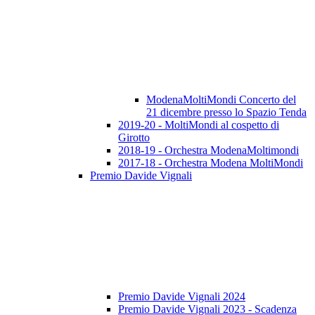
ModenaMoltiMondi Concerto del
21 dicembre presso lo Spazio Tenda
2019-20 - MoltiMondi al cospetto di
Girotto
2018-19 - Orchestra ModenaMoltimondi
2017-18 - Orchestra Modena MoltiMondi
Premio Davide Vignali
Premio Davide Vignali 2024
Premio Davide Vignali 2023 - Scadenza