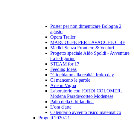
Poster per non dimenticare Bologna 2
agosto
Opera Trailer
MARCOLFE PER LAVACCHIO - 4F
Medici Senza Frontiere & Venturi
Progetto speciale Aldo Spoldi - Avventure
tra le figurine
STEAM for 17
Feeding Ideas
"Giochiamo alla realtà" Iroko day
Ci mancano le parole
Arte in Vigna
Laboratorio con JORDI COLOMER,
Modena Parade/corteo Modenese
Palio della Ghirlandina
L'ora d'arte
Calendario avvento fisico matematico
Progetti 2020-21