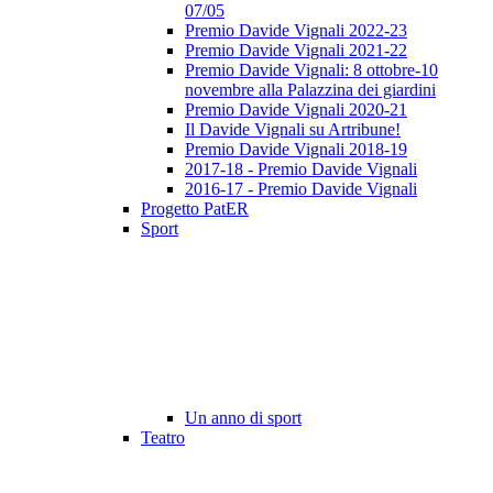
07/05
Premio Davide Vignali 2022-23
Premio Davide Vignali 2021-22
Premio Davide Vignali: 8 ottobre-10
novembre alla Palazzina dei giardini
Premio Davide Vignali 2020-21
Il Davide Vignali su Artribune!
Premio Davide Vignali 2018-19
2017-18 - Premio Davide Vignali
2016-17 - Premio Davide Vignali
Progetto PatER
Sport
Un anno di sport
Teatro