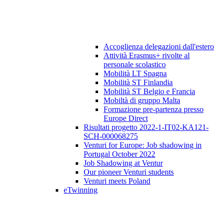
Accoglienza delegazioni dall'estero
Attività Erasmus+ rivolte al
personale scolastico
Mobilità LT Spagna
Mobilità ST Finlandia
Mobilità ST Belgio e Francia
Mobiltà di gruppo Malta
Formazione pre-partenza presso
Europe Direct
Risultati progetto 2022-1-IT02-KA121-
SCH-000068275
Venturi for Europe: Job shadowing in
Portugal October 2022
Job Shadowing at Ventur
Our pioneer Venturi students
Venturi meets Poland
eTwinning