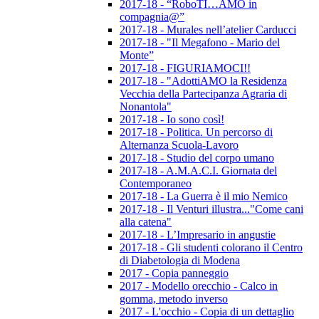
2017-18 - “RoboTI…AMO in
compagnia@”
2017-18 - Murales nell’atelier Carducci
2017-18 - "Il Megafono - Mario del
Monte”
2017-18 - FIGURIAMOCI!!
2017-18 - "AdottiAMO la Residenza
Vecchia della Partecipanza Agraria di
Nonantola"
2017-18 - Io sono così!
2017-18 - Politica. Un percorso di
Alternanza Scuola-Lavoro
2017-18 - Studio del corpo umano
2017-18 - A.M.A.C.I. Giornata del
Contemporaneo
2017-18 - La Guerra è il mio Nemico
2017-18 - Il Venturi illustra..."Come cani
alla catena"
2017-18 - L’Impresario in angustie
2017-18 - Gli studenti colorano il Centro
di Diabetologia di Modena
2017 - Copia panneggio
2017 - Modello orecchio - Calco in
gomma, metodo inverso
2017 - L'occhio - Copia di un dettaglio