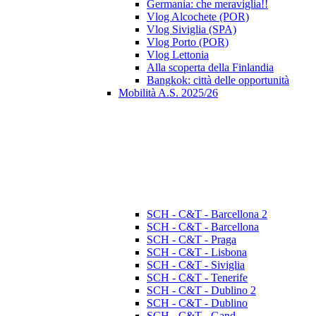
Germania: che meraviglia!!
Vlog Alcochete (POR)
Vlog Siviglia (SPA)
Vlog Porto (POR)
Vlog Lettonia
Alla scoperta della Finlandia
Bangkok: città delle opportunità
Mobilità A.S. 2025/26
SCH - C&T - Barcellona 2
SCH - C&T - Barcellona
SCH - C&T - Praga
SCH - C&T - Lisbona
SCH - C&T - Siviglia
SCH - C&T - Tenerife
SCH - C&T - Dublino 2
SCH - C&T - Dublino
SCH - C&T - Gand