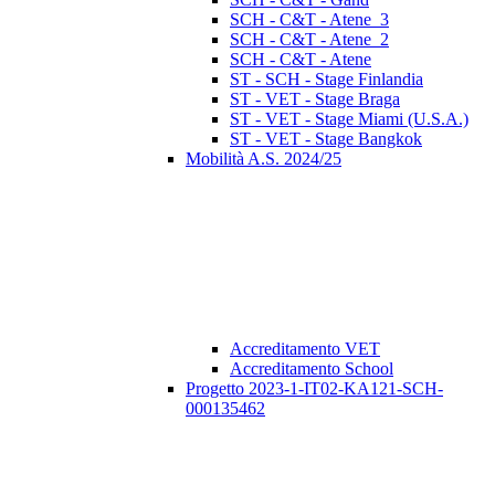
SCH - C&T - Atene_3
SCH - C&T - Atene_2
SCH - C&T - Atene
ST - SCH - Stage Finlandia
ST - VET - Stage Braga
ST - VET - Stage Miami (U.S.A.)
ST - VET - Stage Bangkok
Mobilità A.S. 2024/25
Accreditamento VET
Accreditamento School
Progetto 2023-1-IT02-KA121-SCH-
000135462