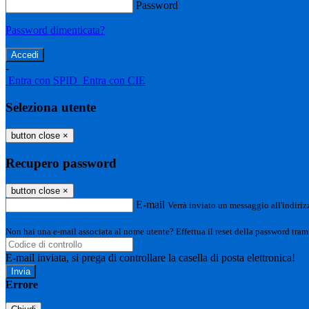
Password
Password dimenticata?
-
Entra con SPID
Entra con CIE
Seleziona utente
button close
×
Recupero password
button close
×
E-mail
Verrà inviato un messaggio all'indirizz
Non hai una e-mail associata al nome utente? Effettua il reset della password tram
E-mail inviata, si prega di controllare la casella di posta elettronica!
Errore