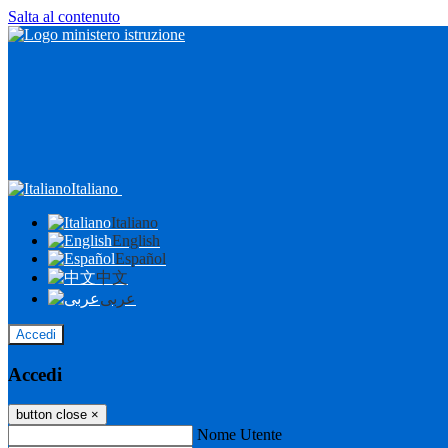
Salta al contenuto
Italiano
Italiano
English
Español
中文
عربى
Accedi
Accedi
button close
×
Nome Utente