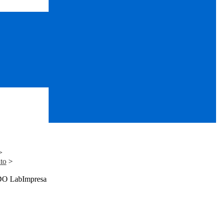
>
to
>
CDO LabImpresa